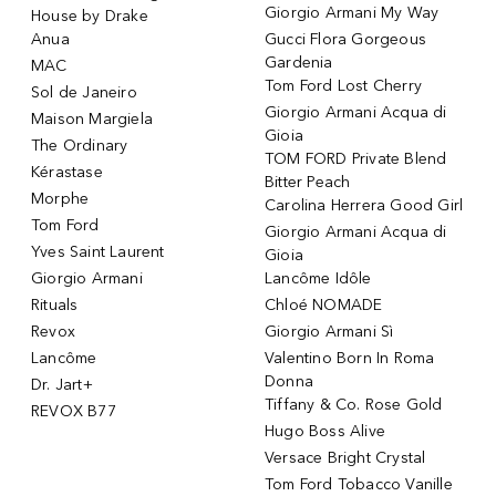
Giorgio Armani My Way
House by Drake
Anua
Gucci Flora Gorgeous
Gardenia
MAC
Tom Ford Lost Cherry
Sol de Janeiro
Giorgio Armani Acqua di
Maison Margiela
Gioia
The Ordinary
TOM FORD Private Blend
Kérastase
Bitter Peach
Morphe
Carolina Herrera Good Girl
Tom Ford
Giorgio Armani Acqua di
Yves Saint Laurent
Gioia
Giorgio Armani
Lancôme Idôle
Rituals
Chloé NOMADE
Revox
Giorgio Armani Sì
Lancôme
Valentino Born In Roma
Donna
Dr. Jart+
Tiffany & Co. Rose Gold
REVOX B77
Hugo Boss Alive
Versace Bright Crystal
Tom Ford Tobacco Vanille