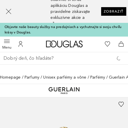
[navigation.slideout.screenreader]
aplikáciu Douglas a
pravidelne získavajte
ZOBRAZIŤ
exkluzívne akcie a
zľavy
Objavte naše beauty služby na predajniach a vychutnajte si svoju chvíľu
krásy v Douglas.
Domov
Do môjho 
Otvoriť menu
Do môjho účtu
Do 
Menu
Choď späť
Vykonajte vyhľadávanie
Homepage
Parfumy
Unisex parfémy a vône
Parfémy
Guerlain 