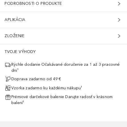
PODROBNOSTI O PRODUKTE
APLIKÁCIA
ZLOŽENIE
TVOJE VÝHODY
Rýchle dodanie Očakávané doručenie za 1 až 3 pracovné
dni¹
Doprava zadarmo od 49 €
Vzorka zadarmo ku každému nákupu¹
Prémiové darčekové balenie Darujte radosť v krásnom
balení¹