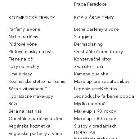
Prada Paradoxe
KOZMETICKÉ TRENDY
POPULÁRNE TÉMY
Parfémy a vône
Letné parfémy a vône
Niche parfémy
Slugging
Púdrové vône
Dermaplaning
Pleťové masky na tvár
Odstráňte čierne bodky
Tiene na oči
Konzervačné látky
Laky na nechty
Zväčšite si oči
Umelé riasy
Kamene gua sha
Kozmeticke štetce na líčenie
Make-up pre začiatočníkov
Séra s vitamínom C
Lepenie umelých rias
Hydratačné make-upy
Jednoduché farbenie obočia
Rúže
Mýdlo na obočí
Séra na rast rias
Make-up z 90. rokov
Orientálne parfémy a vône
Make-up z 80. rokov
Vegánska kozmetika
Služby v predajniach
DOUGLAS
Vegánske parfémy a vône