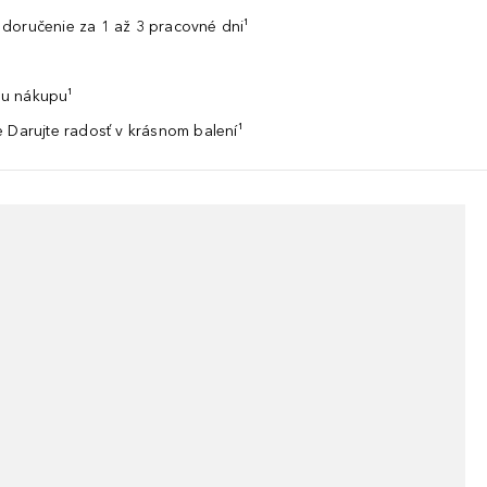
doručenie za 1 až 3 pracovné dni¹
u nákupu¹
 Darujte radosť v krásnom balení¹