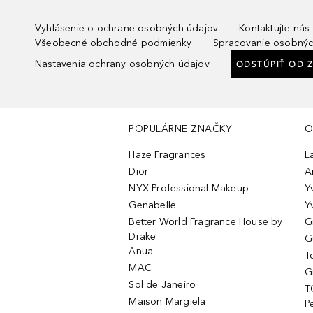
Vyhlásenie o ochrane osobných údajov
Kontaktujte nás
Všeobecné obchodné podmienky
Spracovanie osobnýc
Nastavenia ochrany osobných údajov
ODSTÚPIŤ OD 
POPULÁRNE ZNAČKY
O
Haze Fragrances
L
Dior
A
NYX Professional Makeup
Y
Genabelle
Y
Better World Fragrance House by
G
Drake
G
Anua
T
MAC
G
Sol de Janeiro
T
Maison Margiela
P