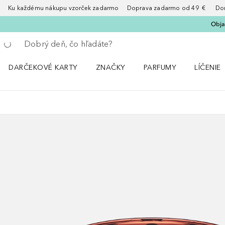
Ku každému nákupu vzorček zadarmo Doprava zadarmo od 49 € Doruče
Obja
Choď späť
Vykonajte vyhľadávanie
DARČEKOVÉ KARTY
ZNAČKY
PARFUMY
LÍČENIE
Otvorte menu ZNAČKY
Otvorte menu Parfumy
Otvorte 