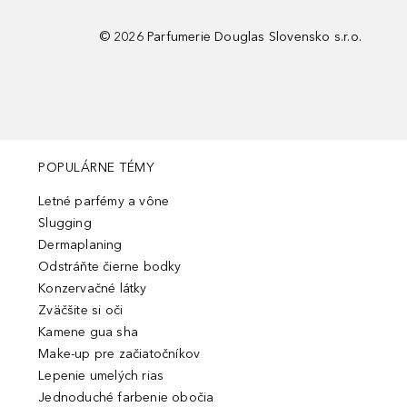
©
2026
Parfumerie Douglas Slovensko s.r.o.
POPULÁRNE TÉMY
Letné parfémy a vône
Slugging
Dermaplaning
Odstráňte čierne bodky
Konzervačné látky
Zväčšite si oči
Kamene gua sha
Make-up pre začiatočníkov
Lepenie umelých rias
Jednoduché farbenie obočia