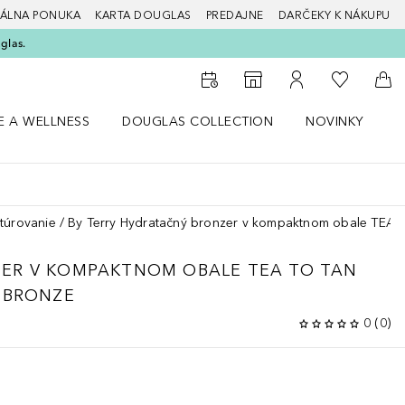
ÁLNA PONUKA
KARTA DOUGLAS
PREDAJNE
DARČEKY K NÁKUPU
glas.
Do môjho 
Do vyhľadávača predajní
Do môjho účtu
Do 
E A WELLNESS
DOUGLAS COLLECTION
NOVINKY
S
 menu Zdravie a wellness
Otvorte menu Douglas Collection
Otvorte menu No
O
túrovanie
By Terry Hydratačný bronzer v kompaktnom obale T
ER V KOMPAKTNOM OBALE TEA TO TAN
 BRONZE
0
(
0
)