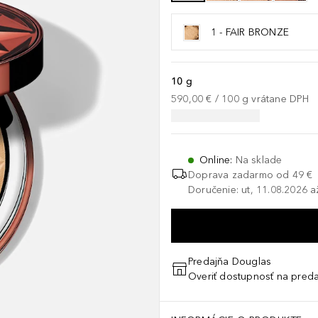
1 - FAIR BRONZE
10 g
590,00 €
 / 
100
g
vrátane DPH
Online
:
Na sklade
Doprava zadarmo od 49 €
Doručenie: ut, 11.08.2026 a
Predajňa Douglas
Overiť dostupnosť na preda