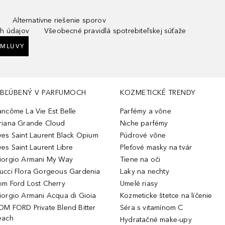
Alternatívne riešenie sporov
h údajov
Všeobecné pravidlá spotrebiteľskej súťaže
ZMLUVY
BĽÚBENÝ V PARFUMOCH
KOZMETICKÉ TRENDY
ancôme La Vie Est Belle
Parfémy a vône
riana Grande Cloud
Niche parfémy
ves Saint Laurent Black Opium
Púdrové vône
ves Saint Laurent Libre
Pleťové masky na tvár
iorgio Armani My Way
Tiene na oči
ucci Flora Gorgeous Gardenia
Laky na nechty
om Ford Lost Cherry
Umelé riasy
iorgio Armani Acqua di Gioia
Kozmeticke štetce na líčenie
OM FORD Private Blend Bitter
Séra s vitamínom C
each
Hydratačné make-upy