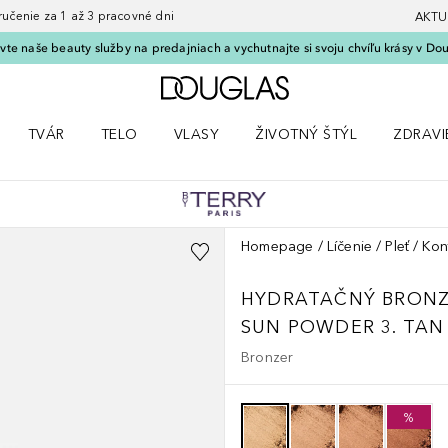
nie za 1 až 3 pracovné dni
AKTU
vte naše beauty služby na predajniach a vychutnajte si svoju chvíľu krásy v Dou
Domov
TVÁR
TELO
VLASY
ŽIVOTNÝ ŠTÝL
ZDRAVI
menu Líčenie
Otvorte menu Tvár
Otvorte menu Telo
Otvorte menu Vlasy
Otvorte menu Životný štýl
Otvorte
Homepage
Líčenie
Pleť
Kon
HYDRATAČNÝ BRONZ
SUN POWDER 3. TAN
Bronzer
%