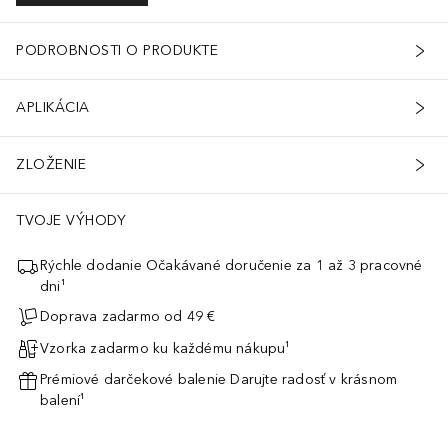
PODROBNOSTI O PRODUKTE
APLIKÁCIA
ZLOŽENIE
TVOJE VÝHODY
Rýchle dodanie Očakávané doručenie za 1 až 3 pracovné
dni¹
Doprava zadarmo od 49 €
Vzorka zadarmo ku každému nákupu¹
Prémiové darčekové balenie Darujte radosť v krásnom
balení¹