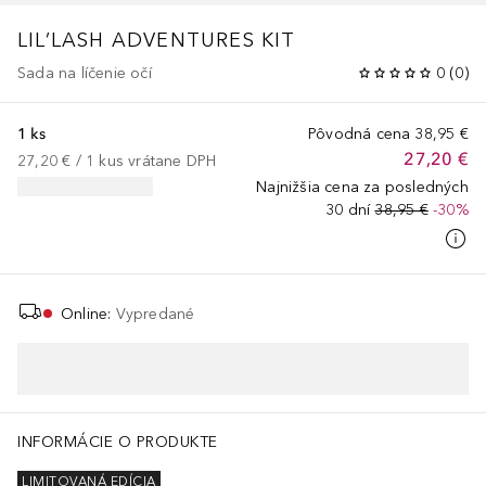
LIL’LASH ADVENTURES KIT
Sada na líčenie očí
0
(
0
)
1 ks
Pôvodná cena
38,95 €
27,20 €
27,20 €
 / 
1
kus
vrátane DPH
Najnižšia cena za posledných
30 dní
38,95 €
-30%
Online
:
Vypredané
TE, ALGIN, SERINE, DISODIUM PHOSPHATE, SODIUM PHOSPHATE, 
INFORMÁCIE O PRODUKTE
LIMITOVANÁ EDÍCIA