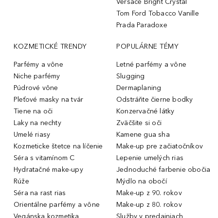
Versace Bright Crystal
Tom Ford Tobacco Vanille
Prada Paradoxe
KOZMETICKÉ TRENDY
POPULÁRNE TÉMY
Parfémy a vône
Letné parfémy a vône
Niche parfémy
Slugging
Púdrové vône
Dermaplaning
Pleťové masky na tvár
Odstráňte čierne bodky
Tiene na oči
Konzervačné látky
Laky na nechty
Zväčšite si oči
Umelé riasy
Kamene gua sha
Kozmeticke štetce na líčenie
Make-up pre začiatočníkov
Séra s vitamínom C
Lepenie umelých rias
Hydratačné make-upy
Jednoduché farbenie obočia
Rúže
Mýdlo na obočí
Séra na rast rias
Make-up z 90. rokov
Orientálne parfémy a vône
Make-up z 80. rokov
Vegánska kozmetika
Služby v predajniach