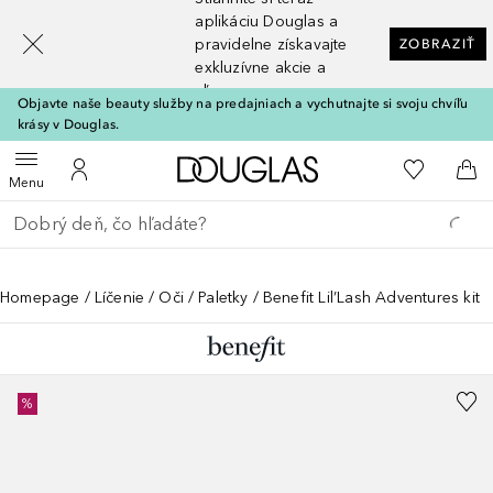
[navigation.slideout.screenreader]
aplikáciu Douglas a
pravidelne získavajte
ZOBRAZIŤ
exkluzívne akcie a
zľavy
Objavte naše beauty služby na predajniach a vychutnajte si svoju chvíľu
krásy v Douglas.
Domov
Do môjho 
Otvoriť menu
Do môjho účtu
Do 
Menu
Choď späť
Vykonajte vyhľadávanie
Homepage
Líčenie
Oči
Paletky
Benefit Lil’Lash Adventures kit
%