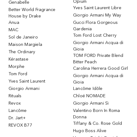
Opium
Genabelle
Yves Saint Laurent Libre
Better World Fragrance
Giorgio Armani My Way
House by Drake
Anua
Gucci Flora Gorgeous
Gardenia
MAC
Tom Ford Lost Cherry
Sol de Janeiro
Giorgio Armani Acqua di
Maison Margiela
Gioia
The Ordinary
TOM FORD Private Blend
Kérastase
Bitter Peach
Morphe
Carolina Herrera Good Girl
Tom Ford
Giorgio Armani Acqua di
Yves Saint Laurent
Gioia
Giorgio Armani
Lancôme Idôle
Rituals
Chloé NOMADE
Revox
Giorgio Armani Sì
Lancôme
Valentino Born In Roma
Donna
Dr. Jart+
Tiffany & Co. Rose Gold
REVOX B77
Hugo Boss Alive