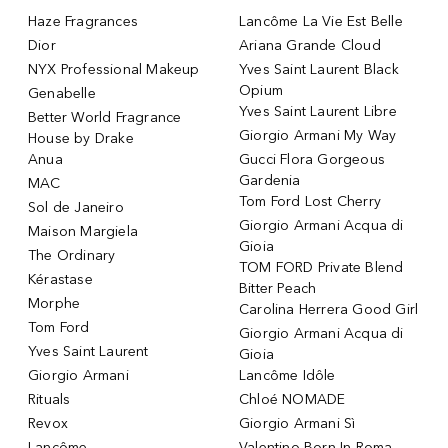
Haze Fragrances
Lancôme La Vie Est Belle
Dior
Ariana Grande Cloud
NYX Professional Makeup
Yves Saint Laurent Black
Opium
Genabelle
Yves Saint Laurent Libre
Better World Fragrance
Giorgio Armani My Way
House by Drake
Anua
Gucci Flora Gorgeous
Gardenia
MAC
Tom Ford Lost Cherry
Sol de Janeiro
Giorgio Armani Acqua di
Maison Margiela
Gioia
The Ordinary
TOM FORD Private Blend
Kérastase
Bitter Peach
Morphe
Carolina Herrera Good Girl
Tom Ford
Giorgio Armani Acqua di
Yves Saint Laurent
Gioia
Giorgio Armani
Lancôme Idôle
Rituals
Chloé NOMADE
Revox
Giorgio Armani Sì
Lancôme
Valentino Born In Roma