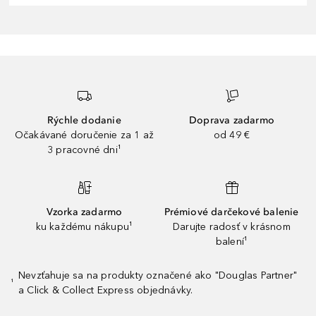
Rýchle dodanie
Doprava zadarmo
Očakávané doručenie za 1 až
od 49 €
3 pracovné dni¹
Vzorka zadarmo
Prémiové darčekové balenie
ku každému nákupu¹
Darujte radosť v krásnom
balení¹
Nevzťahuje sa na produkty označené ako "Douglas Partner"
¹
a Click & Collect Express objednávky.