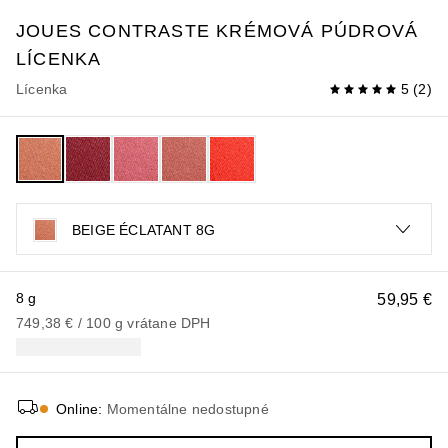
JOUES CONTRASTE
KRÉMOVÁ PÚDROVÁ
LÍCENKA
Lícenka
5
(
2
)
BEIGE ÉCLATANT 8G
8 g
59,95 €
749,38 €
 / 
100
g
vrátane DPH
Online
:
Momentálne nedostupné