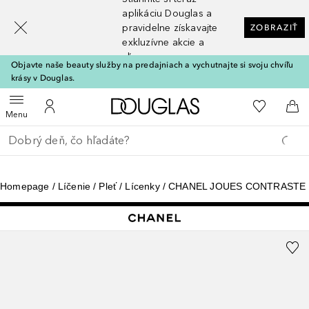
[navigation.slideout.screenreader]
aplikáciu Douglas a
pravidelne získavajte
ZOBRAZIŤ
exkluzívne akcie a
zľavy
Objavte naše beauty služby na predajniach a vychutnajte si svoju chvíľu
krásy v Douglas.
Domov
Do môjho 
Otvoriť menu
Do môjho účtu
Do 
Menu
Choď späť
Vykonajte vyhľadávanie
Homepage
Líčenie
Pleť
Lícenky
CHANEL JOUES CONTRASTE