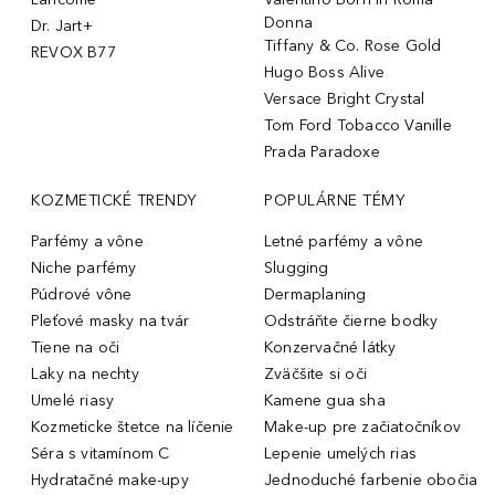
Donna
Dr. Jart+
Tiffany & Co. Rose Gold
REVOX B77
Hugo Boss Alive
Versace Bright Crystal
Tom Ford Tobacco Vanille
Prada Paradoxe
KOZMETICKÉ TRENDY
POPULÁRNE TÉMY
Parfémy a vône
Letné parfémy a vône
Niche parfémy
Slugging
Púdrové vône
Dermaplaning
Pleťové masky na tvár
Odstráňte čierne bodky
Tiene na oči
Konzervačné látky
Laky na nechty
Zväčšite si oči
Umelé riasy
Kamene gua sha
Kozmeticke štetce na líčenie
Make-up pre začiatočníkov
Séra s vitamínom C
Lepenie umelých rias
Hydratačné make-upy
Jednoduché farbenie obočia