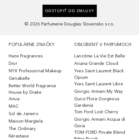
ODSTÚPIŤ OD ZMLUVY
©
2026
Parfumerie Douglas Slovensko s.r.o.
POPULÁRNE ZNAČKY
OBĽÚBENÝ V PARFUMOCH
Haze Fragrances
Lancôme La Vie Est Belle
Dior
Ariana Grande Cloud
NYX Professional Makeup
Yves Saint Laurent Black
Opium
Genabelle
Yves Saint Laurent Libre
Better World Fragrance
Giorgio Armani My Way
House by Drake
Anua
Gucci Flora Gorgeous
Gardenia
MAC
Tom Ford Lost Cherry
Sol de Janeiro
Giorgio Armani Acqua di
Maison Margiela
Gioia
The Ordinary
TOM FORD Private Blend
Kérastase
Bitter Peach