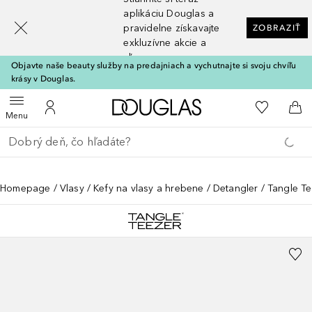
[navigation.slideout.screenreader]
aplikáciu Douglas a
pravidelne získavajte
ZOBRAZIŤ
exkluzívne akcie a
zľavy
Objavte naše beauty služby na predajniach a vychutnajte si svoju chvíľu
krásy v Douglas.
Domov
Do môjho 
Otvoriť menu
Do môjho účtu
Do 
Menu
Choď späť
Vykonajte vyhľadávanie
Homepage
Vlasy
Kefy na vlasy a hrebene
Detangler
Tangle Te