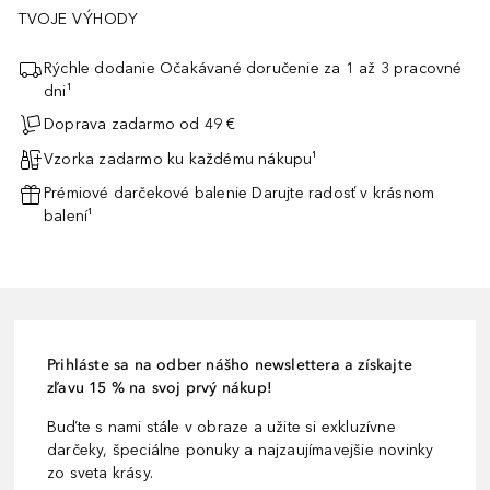
TVOJE VÝHODY
Rýchle dodanie Očakávané doručenie za 1 až 3 pracovné
dni¹
Doprava zadarmo od 49 €
Vzorka zadarmo ku každému nákupu¹
Prémiové darčekové balenie Darujte radosť v krásnom
balení¹
Prihláste sa na odber nášho newslettera a získajte
zľavu 15 % na svoj prvý nákup!
Buďte s nami stále v obraze a užite si exkluzívne
darčeky, špeciálne ponuky a najzaujímavejšie novinky
zo sveta krásy.