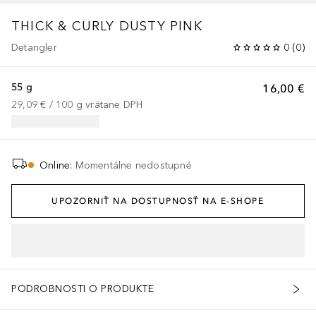
THICK & CURLY
DUSTY PINK
Detangler
0
(
0
)
55 g
16,00 €
29,09 €
 / 
100
g
vrátane DPH
Online
:
Momentálne nedostupné
UPOZORNIŤ NA DOSTUPNOSŤ NA E-SHOPE
PODROBNOSTI O PRODUKTE