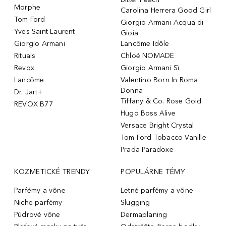
Morphe
Carolina Herrera Good Girl
Tom Ford
Giorgio Armani Acqua di
Yves Saint Laurent
Gioia
Giorgio Armani
Lancôme Idôle
Rituals
Chloé NOMADE
Revox
Giorgio Armani Sì
Lancôme
Valentino Born In Roma
Donna
Dr. Jart+
Tiffany & Co. Rose Gold
REVOX B77
Hugo Boss Alive
Versace Bright Crystal
Tom Ford Tobacco Vanille
Prada Paradoxe
KOZMETICKÉ TRENDY
POPULÁRNE TÉMY
Parfémy a vône
Letné parfémy a vône
Niche parfémy
Slugging
Púdrové vône
Dermaplaning