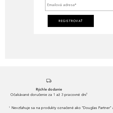
Emailová adresa
*
REGISTROVAŤ
Rýchle dodanie
Očakávané doručenie za 1 až 3 pracovné dni¹
Nevzťahuje sa na produkty označené ako "Douglas Partner" a
¹