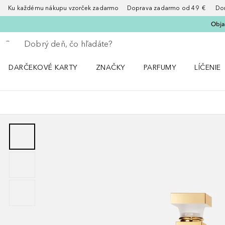
Ku každému nákupu vzorček zadarmo Doprava zadarmo od 49 € Doruče
Obja
Choď späť
Vykonajte vyhľadávanie
DARČEKOVÉ KARTY
ZNAČKY
PARFUMY
LÍČENIE
Otvorte menu ZNAČKY
Otvorte menu Parfumy
Otvorte 