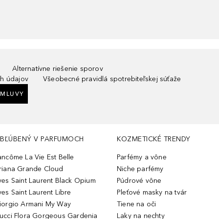
Alternatívne riešenie sporov
h údajov
Všeobecné pravidlá spotrebiteľskej súťaže
ZMLUVY
BĽÚBENÝ V PARFUMOCH
KOZMETICKÉ TRENDY
ancôme La Vie Est Belle
Parfémy a vône
riana Grande Cloud
Niche parfémy
ves Saint Laurent Black Opium
Púdrové vône
ves Saint Laurent Libre
Pleťové masky na tvár
iorgio Armani My Way
Tiene na oči
ucci Flora Gorgeous Gardenia
Laky na nechty