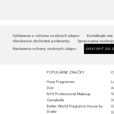
Vyhlásenie o ochrane osobných údajov
Kontaktujte nás
Všeobecné obchodné podmienky
Spracovanie osobnýc
Nastavenia ochrany osobných údajov
ODSTÚPIŤ OD 
POPULÁRNE ZNAČKY
O
Haze Fragrances
L
Dior
A
NYX Professional Makeup
Y
Genabelle
Y
Better World Fragrance House by
G
Drake
G