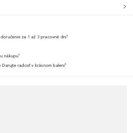
doručenie za 1 až 3 pracovné dni¹
u nákupu¹
 Darujte radosť v krásnom balení¹