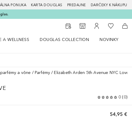
ÁLNA PONUKA
KARTA DOUGLAS
PREDAJNE
DARČEKY K NÁKUPU
glas.
Do môjho 
Do vyhľadávača predajní
Do môjho účtu
Do 
E A WELLNESS
DOUGLAS COLLECTION
NOVINKY
S
 menu Zdravie a wellness
Otvorte menu Douglas Collection
Otvorte menu No
O
parfémy a vône
Parfémy
Elizabeth Arden 5th Avenue NYC Love
VE
0
(
0
)
54,95 €