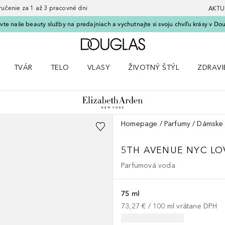
nie za 1 až 3 pracovné dni
AKTU
vte naše beauty služby na predajniach a vychutnajte si svoju chvíľu krásy v Dou
Domov
TVÁR
TELO
VLASY
ŽIVOTNÝ ŠTÝL
ZDRAVI
menu Líčenie
Otvorte menu Tvár
Otvorte menu Telo
Otvorte menu Vlasy
Otvorte menu Životný štýl
Otvorte
Homepage
Parfumy
Dámske 
5TH AVENUE
NYC LO
Parfumová voda
75 ml
73,27 €
 / 
100
ml
vrátane DPH