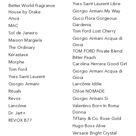
Yves Saint Laurent Libre
Better World Fragrance
Giorgio Armani My Way
House by Drake
Anua
Gucci Flora Gorgeous
Gardenia
MAC
Tom Ford Lost Cherry
Sol de Janeiro
Giorgio Armani Acqua di
Maison Margiela
Gioia
The Ordinary
TOM FORD Private Blend
Kérastase
Bitter Peach
Morphe
Carolina Herrera Good Girl
Tom Ford
Giorgio Armani Acqua di
Yves Saint Laurent
Gioia
Giorgio Armani
Lancôme Idôle
Rituals
Chloé NOMADE
Revox
Giorgio Armani Sì
Lancôme
Valentino Born In Roma
Donna
Dr. Jart+
Tiffany & Co. Rose Gold
REVOX B77
Hugo Boss Alive
Versace Bright Crystal