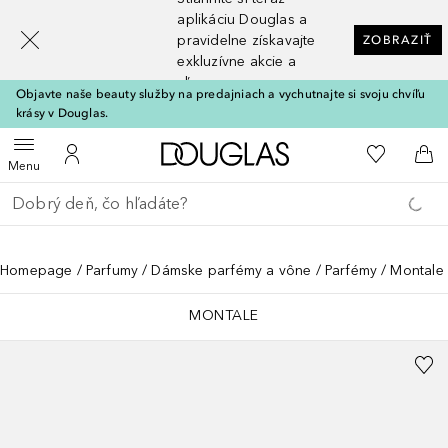
[navigation.slideout.screenreader]
aplikáciu Douglas a
pravidelne získavajte
ZOBRAZIŤ
exkluzívne akcie a
zľavy
Objavte naše beauty služby na predajniach a vychutnajte si svoju chvíľu
krásy v Douglas.
Domov
Do môjho 
Otvoriť menu
Do môjho účtu
Do 
Menu
Choď späť
Vykonajte vyhľadávanie
Homepage
Parfumy
Dámske parfémy a vône
Parfémy
Montale
MONTALE