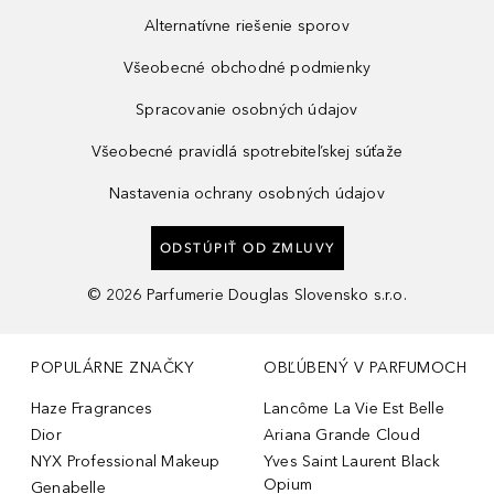
Alternatívne riešenie sporov
Všeobecné obchodné podmienky
Spracovanie osobných údajov
Všeobecné pravidlá spotrebiteľskej súťaže
Nastavenia ochrany osobných údajov
ODSTÚPIŤ OD ZMLUVY
©
2026
Parfumerie Douglas Slovensko s.r.o.
POPULÁRNE ZNAČKY
OBĽÚBENÝ V PARFUMOCH
Haze Fragrances
Lancôme La Vie Est Belle
Dior
Ariana Grande Cloud
NYX Professional Makeup
Yves Saint Laurent Black
Opium
Genabelle