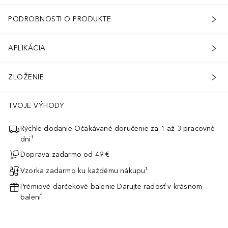
PODROBNOSTI O PRODUKTE
APLIKÁCIA
ZLOŽENIE
TVOJE VÝHODY
Rýchle dodanie Očakávané doručenie za 1 až 3 pracovné
dni¹
Doprava zadarmo od 49 €
Vzorka zadarmo ku každému nákupu¹
Prémiové darčekové balenie Darujte radosť v krásnom
balení¹