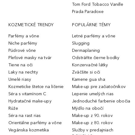
Tom Ford Tobacco Vanille
Prada Paradoxe
KOZMETICKÉ TRENDY
POPULÁRNE TÉMY
Parfémy a vône
Letné parfémy a vône
Niche parfémy
Slugging
Púdrové vône
Dermaplaning
Pleťové masky na tvár
Odstráňte čierne bodky
Tiene na oči
Konzervačné látky
Laky na nechty
Zväčšite si oči
Umelé riasy
Kamene gua sha
Kozmeticke štetce na líčenie
Make-up pre začiatočníkov
Séra s vitamínom C
Lepenie umelých rias
Hydratačné make-upy
Jednoduché farbenie obočia
Rúže
Mýdlo na obočí
Séra na rast rias
Make-up z 90. rokov
Orientálne parfémy a vône
Make-up z 80. rokov
Vegánska kozmetika
Služby v predajniach