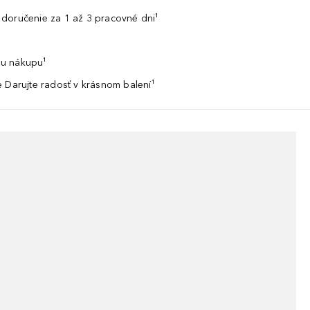
doručenie za 1 až 3 pracovné dni¹
u nákupu¹
 Darujte radosť v krásnom balení¹