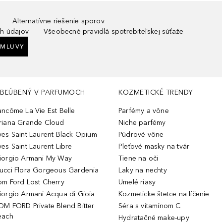
Alternatívne riešenie sporov
h údajov
Všeobecné pravidlá spotrebiteľskej súťaže
ZMLUVY
BĽÚBENÝ V PARFUMOCH
KOZMETICKÉ TRENDY
ancôme La Vie Est Belle
Parfémy a vône
riana Grande Cloud
Niche parfémy
ves Saint Laurent Black Opium
Púdrové vône
ves Saint Laurent Libre
Pleťové masky na tvár
iorgio Armani My Way
Tiene na oči
ucci Flora Gorgeous Gardenia
Laky na nechty
om Ford Lost Cherry
Umelé riasy
iorgio Armani Acqua di Gioia
Kozmeticke štetce na líčenie
OM FORD Private Blend Bitter
Séra s vitamínom C
each
Hydratačné make-upy