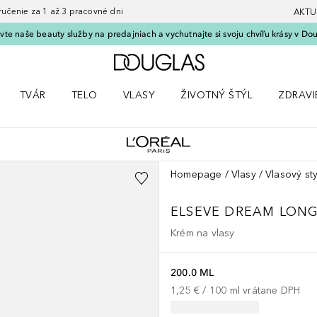
nie za 1 až 3 pracovné dni
AKTU
vte naše beauty služby na predajniach a vychutnajte si svoju chvíľu krásy v Dou
Domov
TVÁR
TELO
VLASY
ŽIVOTNÝ ŠTÝL
ZDRAVI
menu Líčenie
Otvorte menu Tvár
Otvorte menu Telo
Otvorte menu Vlasy
Otvorte menu Životný štýl
Otvorte
Homepage
Vlasy
Vlasový sty
ELSEVE
DREAM LON
Krém na vlasy
200.0 ML
1,25 €
 / 
100
ml
vrátane DPH