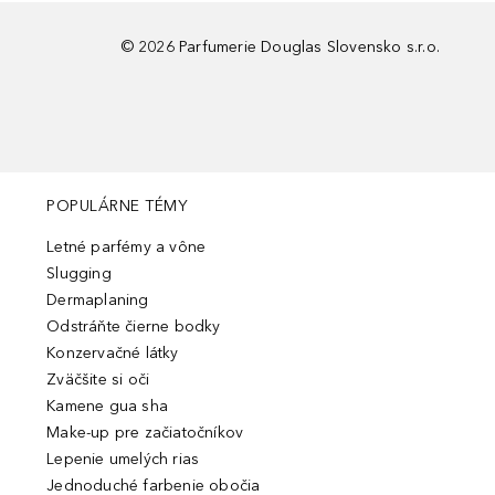
©
2026
Parfumerie Douglas Slovensko s.r.o.
POPULÁRNE TÉMY
Letné parfémy a vône
Slugging
Dermaplaning
Odstráňte čierne bodky
Konzervačné látky
Zväčšite si oči
Kamene gua sha
Make-up pre začiatočníkov
Lepenie umelých rias
Jednoduché farbenie obočia