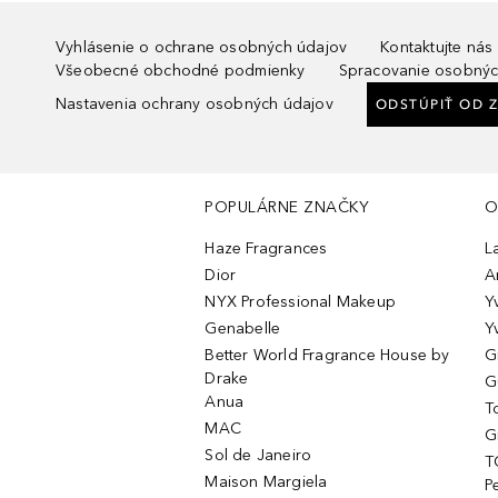
Vyhlásenie o ochrane osobných údajov
Kontaktujte nás
Všeobecné obchodné podmienky
Spracovanie osobnýc
Nastavenia ochrany osobných údajov
ODSTÚPIŤ OD 
POPULÁRNE ZNAČKY
O
Haze Fragrances
L
Dior
A
NYX Professional Makeup
Y
Genabelle
Y
Better World Fragrance House by
G
Drake
G
Anua
T
MAC
G
Sol de Janeiro
T
Maison Margiela
P