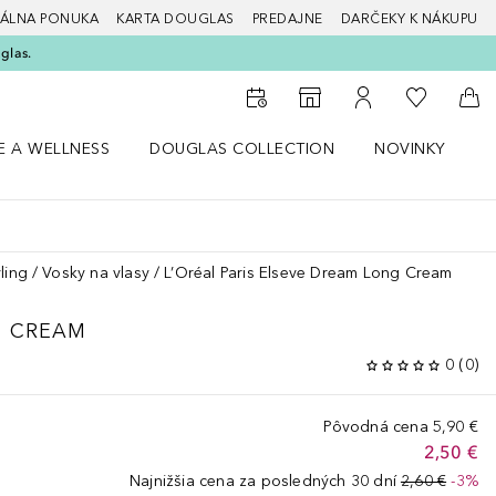
ÁLNA PONUKA
KARTA DOUGLAS
PREDAJNE
DARČEKY K NÁKUPU
glas.
Do môjho 
Do vyhľadávača predajní
Do môjho účtu
Do 
E A WELLNESS
DOUGLAS COLLECTION
NOVINKY
S
 menu Zdravie a wellness
Otvorte menu Douglas Collection
Otvorte menu No
O
ling
Vosky na vlasy
L’Oréal Paris Elseve Dream Long Cream
G CREAM
0
(
0
)
Pôvodná cena
5,90 €
2,50 €
Najnižšia cena za posledných 30 dní
2,60 €
-3%