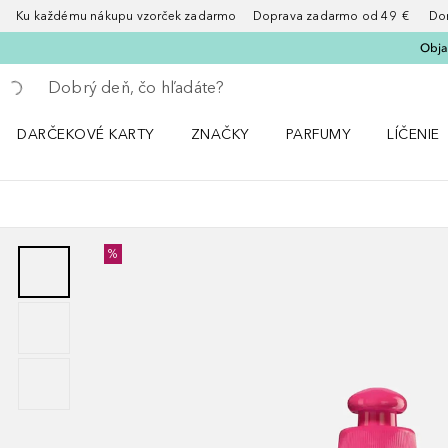
Ku každému nákupu vzorček zadarmo Doprava zadarmo od 49 € Doruče
Obja
Choď späť
Vykonajte vyhľadávanie
DARČEKOVÉ KARTY
ZNAČKY
PARFUMY
LÍČENIE
Otvorte menu ZNAČKY
Otvorte menu Parfumy
Otvorte 
%