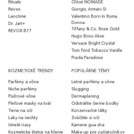
Rituals
Chloé NOMADE
Revox
Giorgio Armani Sì
Lancôme
Valentino Born In Roma
Donna
Dr. Jart+
Tiffany & Co. Rose Gold
REVOX B77
Hugo Boss Alive
Versace Bright Crystal
Tom Ford Tobacco Vanille
Prada Paradoxe
KOZMETICKÉ TRENDY
POPULÁRNE TÉMY
Parfémy a vône
Letné parfémy a vône
Niche parfémy
Slugging
Púdrové vône
Dermaplaning
Pleťové masky na tvár
Odstráňte čierne bodky
Tiene na oči
Konzervačné látky
Laky na nechty
Zväčšite si oči
Umelé riasy
Kamene gua sha
Kozmeticke štetce na líčenie
Make-up pre začiatočníkov