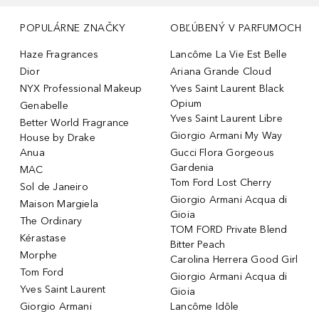
POPULÁRNE ZNAČKY
OBĽÚBENÝ V PARFUMOCH
Haze Fragrances
Lancôme La Vie Est Belle
Dior
Ariana Grande Cloud
NYX Professional Makeup
Yves Saint Laurent Black
Opium
Genabelle
Yves Saint Laurent Libre
Better World Fragrance
Giorgio Armani My Way
House by Drake
Anua
Gucci Flora Gorgeous
Gardenia
MAC
Tom Ford Lost Cherry
Sol de Janeiro
Giorgio Armani Acqua di
Maison Margiela
Gioia
The Ordinary
TOM FORD Private Blend
Kérastase
Bitter Peach
Morphe
Carolina Herrera Good Girl
Tom Ford
Giorgio Armani Acqua di
Yves Saint Laurent
Gioia
Giorgio Armani
Lancôme Idôle