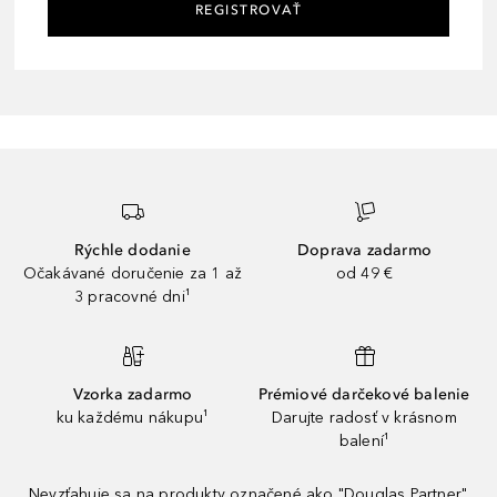
REGISTROVAŤ
Rýchle dodanie
Doprava zadarmo
Očakávané doručenie za 1 až
od 49 €
3 pracovné dni¹
Vzorka zadarmo
Prémiové darčekové balenie
ku každému nákupu¹
Darujte radosť v krásnom
balení¹
Nevzťahuje sa na produkty označené ako "Douglas Partner"