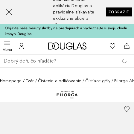
[navigation.slideout.screenreader]
aplikáciu Douglas a
pravidelne získavajte
ZOBRAZIŤ
exkluzívne akcie a
zľavy
Objavte naše beauty služby na predajniach a vychutnajte si svoju chvíľu
krásy v Douglas.
Domov
Do môjho 
Otvoriť menu
Do môjho účtu
Do 
Menu
Choď späť
Vykonajte vyhľadávanie
Homepage
Tvár
Čistenie a odličovanie
Čistiace gély
Filorga A