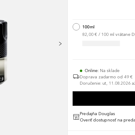
100ml
82,00 €
 / 
100
ml
vrátane 
Online
:
Na sklade
Doprava zadarmo od 49 €
Doručenie: ut, 11.08.2026 a
Predajňa Douglas
Overiť dostupnosť na preda