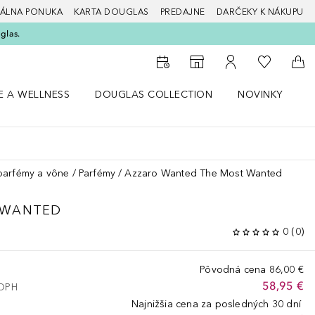
ÁLNA PONUKA
KARTA DOUGLAS
PREDAJNE
DARČEKY K NÁKUPU
glas.
Do môjho 
Do vyhľadávača predajní
Do môjho účtu
Do 
E A WELLNESS
DOUGLAS COLLECTION
NOVINKY
S
 menu Zdravie a wellness
Otvorte menu Douglas Collection
Otvorte menu No
O
parfémy a vône
Parfémy
Azzaro Wanted The Most Wanted
 WANTED
0
(
0
)
Pôvodná cena
86,00 €
58,95 €
 DPH
Najnižšia cena za posledných 30 dní