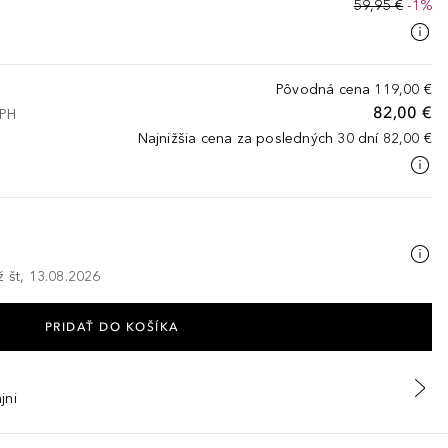
59,95 €
-1%
Pôvodná cena
119,00 €
82,00 €
DPH
Najnižšia cena za posledných 30 dní
82,00 €
ž št, 13.08.2026
PRIDAŤ DO KOŠÍKA
jni