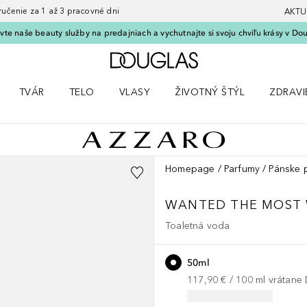
nie za 1 až 3 pracovné dni
AKTU
vte naše beauty služby na predajniach a vychutnajte si svoju chvíľu krásy v Dou
Domov
TVÁR
TELO
VLASY
ŽIVOTNÝ ŠTÝL
ZDRAVI
menu Líčenie
Otvorte menu Tvár
Otvorte menu Telo
Otvorte menu Vlasy
Otvorte menu Životný štýl
Otvorte
Homepage
Parfumy
Pánske 
WANTED
THE MOST
Toaletná voda
50ml
117,90 €
 / 
100
ml
vrátane