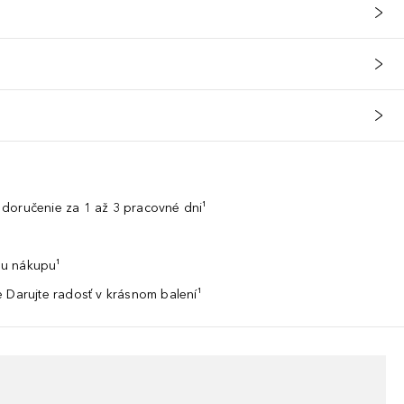
doručenie za 1 až 3 pracovné dni¹
u nákupu¹
 Darujte radosť v krásnom balení¹