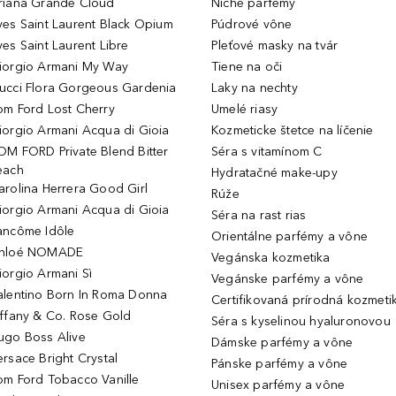
riana Grande Cloud
Niche parfémy
ves Saint Laurent Black Opium
Púdrové vône
ves Saint Laurent Libre
Pleťové masky na tvár
iorgio Armani My Way
Tiene na oči
ucci Flora Gorgeous Gardenia
Laky na nechty
om Ford Lost Cherry
Umelé riasy
iorgio Armani Acqua di Gioia
Kozmeticke štetce na líčenie
OM FORD Private Blend Bitter
Séra s vitamínom C
each
Hydratačné make-upy
arolina Herrera Good Girl
Rúže
iorgio Armani Acqua di Gioia
Séra na rast rias
ancôme Idôle
Orientálne parfémy a vône
hloé NOMADE
Vegánska kozmetika
iorgio Armani Sì
Vegánske parfémy a vône
alentino Born In Roma Donna
Certifikovaná prírodná kozmeti
iffany & Co. Rose Gold
Séra s kyselinou hyaluronovou
ugo Boss Alive
Dámske parfémy a vône
ersace Bright Crystal
Pánske parfémy a vône
om Ford Tobacco Vanille
Unisex parfémy a vône