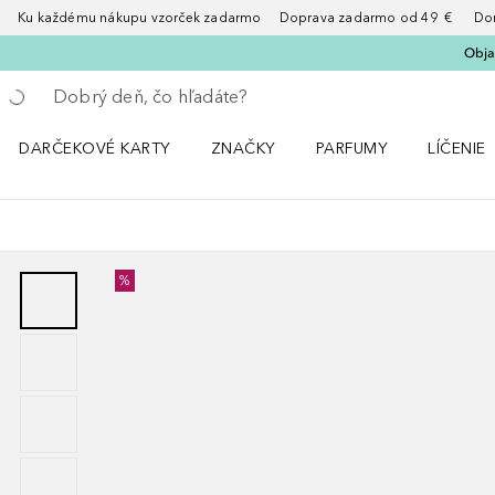
Ku každému nákupu vzorček zadarmo Doprava zadarmo od 49 € Doruče
Obja
Choď späť
Vykonajte vyhľadávanie
DARČEKOVÉ KARTY
ZNAČKY
PARFUMY
LÍČENIE
Otvorte menu ZNAČKY
Otvorte menu Parfumy
Otvorte 
%