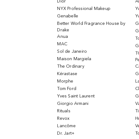
Dior
A
NYX Professional Makeup
Y
Genabelle
Y
Better World Fragrance House by
G
Drake
G
Anua
T
MAC
G
Sol de Janeiro
T
Maison Margiela
P
The Ordinary
C
Kérastase
G
Morphe
L
Tom Ford
C
Yves Saint Laurent
G
Giorgio Armani
V
Rituals
T
Revox
H
Lancôme
V
Dr. Jart+
T