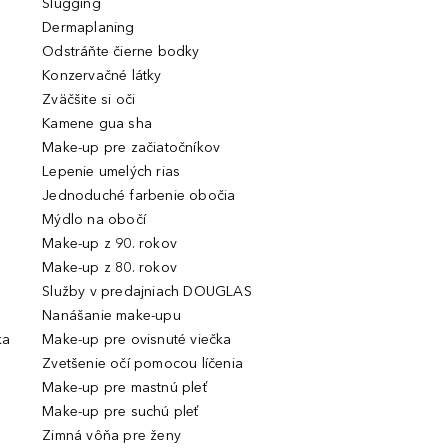
Slugging
Dermaplaning
Odstráňte čierne bodky
Konzervačné látky
Zväčšite si oči
Kamene gua sha
Make-up pre začiatočníkov
Lepenie umelých rias
Jednoduché farbenie obočia
Mýdlo na obočí
Make-up z 90. rokov
Make-up z 80. rokov
Služby v predajniach DOUGLAS
Nanášanie make-upu
ka
Make-up pre ovisnuté viečka
Zvetšenie očí pomocou líčenia
Make-up pre mastnú pleť
Make-up pre suchú pleť
Zimná vôňa pre ženy