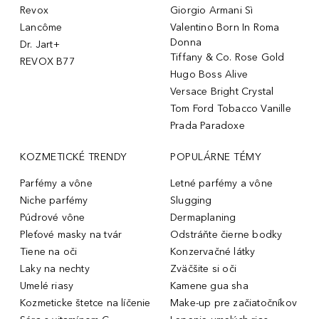
Revox
Giorgio Armani Sì
Lancôme
Valentino Born In Roma
Donna
Dr. Jart+
Tiffany & Co. Rose Gold
REVOX B77
Hugo Boss Alive
Versace Bright Crystal
Tom Ford Tobacco Vanille
Prada Paradoxe
KOZMETICKÉ TRENDY
POPULÁRNE TÉMY
Parfémy a vône
Letné parfémy a vône
Niche parfémy
Slugging
Púdrové vône
Dermaplaning
Pleťové masky na tvár
Odstráňte čierne bodky
Tiene na oči
Konzervačné látky
Laky na nechty
Zväčšite si oči
Umelé riasy
Kamene gua sha
Kozmeticke štetce na líčenie
Make-up pre začiatočníkov