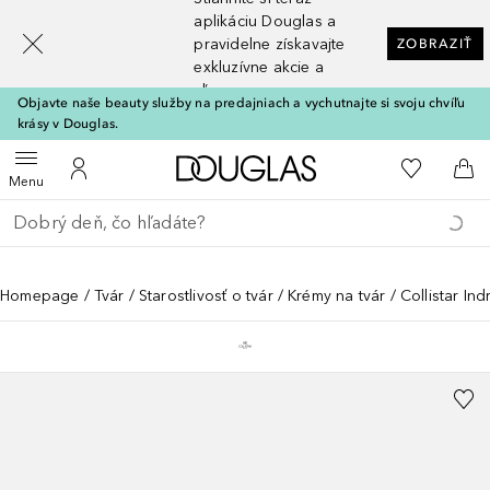
[navigation.slideout.screenreader]
aplikáciu Douglas a
pravidelne získavajte
ZOBRAZIŤ
exkluzívne akcie a
zľavy
Objavte naše beauty služby na predajniach a vychutnajte si svoju chvíľu
krásy v Douglas.
Domov
Do môjho 
Otvoriť menu
Do môjho účtu
Do 
Menu
Choď späť
Vykonajte vyhľadávanie
Homepage
Tvár
Starostlivosť o tvár
Krémy na tvár
Collistar I