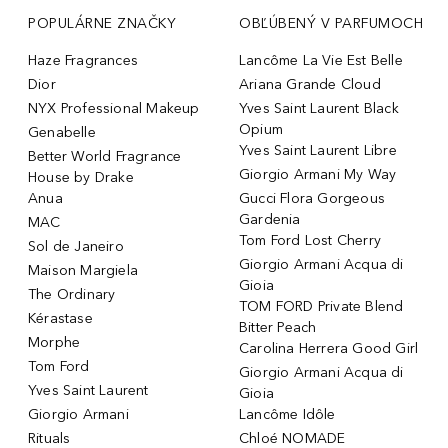
POPULÁRNE ZNAČKY
OBĽÚBENÝ V PARFUMOCH
Haze Fragrances
Lancôme La Vie Est Belle
Dior
Ariana Grande Cloud
NYX Professional Makeup
Yves Saint Laurent Black
Opium
Genabelle
Yves Saint Laurent Libre
Better World Fragrance
Giorgio Armani My Way
House by Drake
Anua
Gucci Flora Gorgeous
Gardenia
MAC
Tom Ford Lost Cherry
Sol de Janeiro
Giorgio Armani Acqua di
Maison Margiela
Gioia
The Ordinary
TOM FORD Private Blend
Kérastase
Bitter Peach
Morphe
Carolina Herrera Good Girl
Tom Ford
Giorgio Armani Acqua di
Yves Saint Laurent
Gioia
Giorgio Armani
Lancôme Idôle
Rituals
Chloé NOMADE