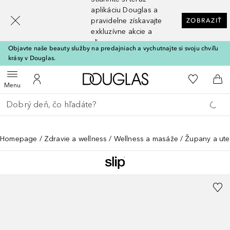
[navigation.slideout.screenreader]
aplikáciu Douglas a
pravidelne získavajte
ZOBRAZIŤ
exkluzívne akcie a
zľavy
Objavte naše beauty služby na predajniach a vychutnajte si svoju chvíľu
krásy v Douglas.
Domov
Do môjho 
Otvoriť menu
Do môjho účtu
Do 
Menu
Choď späť
Vykonajte vyhľadávanie
Homepage
Zdravie a wellness
Wellness a masáže
Župany a ute