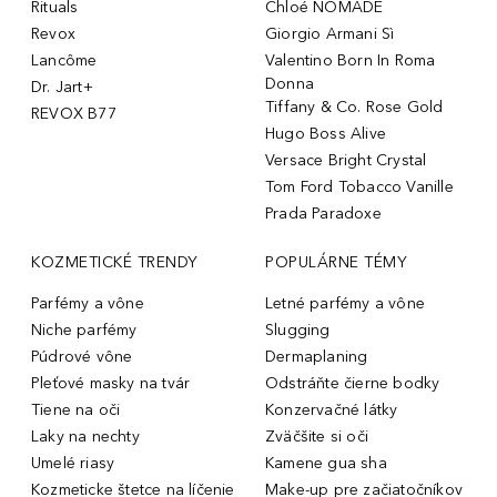
Rituals
Chloé NOMADE
Revox
Giorgio Armani Sì
Lancôme
Valentino Born In Roma
Donna
Dr. Jart+
Tiffany & Co. Rose Gold
REVOX B77
Hugo Boss Alive
Versace Bright Crystal
Tom Ford Tobacco Vanille
Prada Paradoxe
KOZMETICKÉ TRENDY
POPULÁRNE TÉMY
Parfémy a vône
Letné parfémy a vône
Niche parfémy
Slugging
Púdrové vône
Dermaplaning
Pleťové masky na tvár
Odstráňte čierne bodky
Tiene na oči
Konzervačné látky
Laky na nechty
Zväčšite si oči
Umelé riasy
Kamene gua sha
Kozmeticke štetce na líčenie
Make-up pre začiatočníkov