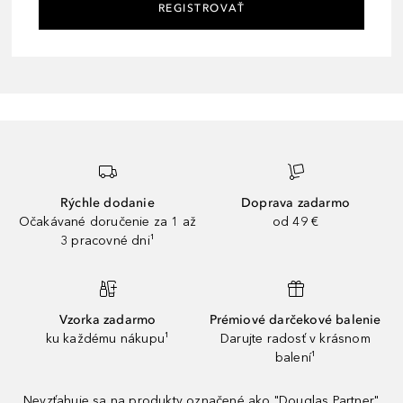
REGISTROVAŤ
Rýchle dodanie
Doprava zadarmo
Očakávané doručenie za 1 až
od 49 €
3 pracovné dni¹
Vzorka zadarmo
Prémiové darčekové balenie
ku každému nákupu¹
Darujte radosť v krásnom
balení¹
Nevzťahuje sa na produkty označené ako "Douglas Partner"