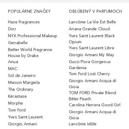
POPULÁRNE ZNAČKY
OBĽÚBENÝ V PARFUMOCH
Haze Fragrances
Lancôme La Vie Est Belle
Dior
Ariana Grande Cloud
NYX Professional Makeup
Yves Saint Laurent Black
Opium
Genabelle
Yves Saint Laurent Libre
Better World Fragrance
Giorgio Armani My Way
House by Drake
Anua
Gucci Flora Gorgeous
Gardenia
MAC
Tom Ford Lost Cherry
Sol de Janeiro
Giorgio Armani Acqua di
Maison Margiela
Gioia
The Ordinary
TOM FORD Private Blend
Kérastase
Bitter Peach
Morphe
Carolina Herrera Good Girl
Tom Ford
Giorgio Armani Acqua di
Yves Saint Laurent
Gioia
Giorgio Armani
Lancôme Idôle