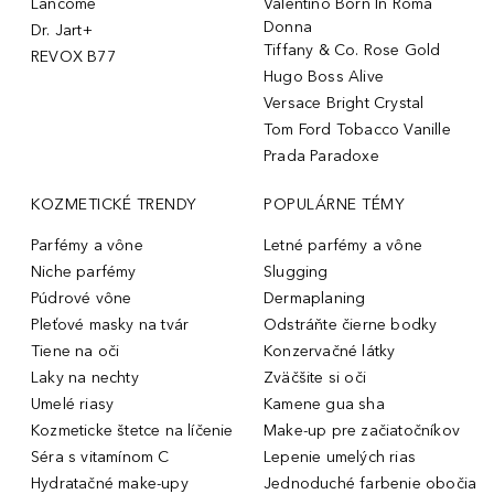
Lancôme
Valentino Born In Roma
Donna
Dr. Jart+
Tiffany & Co. Rose Gold
REVOX B77
Hugo Boss Alive
Versace Bright Crystal
Tom Ford Tobacco Vanille
Prada Paradoxe
KOZMETICKÉ TRENDY
POPULÁRNE TÉMY
Parfémy a vône
Letné parfémy a vône
Niche parfémy
Slugging
Púdrové vône
Dermaplaning
Pleťové masky na tvár
Odstráňte čierne bodky
Tiene na oči
Konzervačné látky
Laky na nechty
Zväčšite si oči
Umelé riasy
Kamene gua sha
Kozmeticke štetce na líčenie
Make-up pre začiatočníkov
Séra s vitamínom C
Lepenie umelých rias
Hydratačné make-upy
Jednoduché farbenie obočia