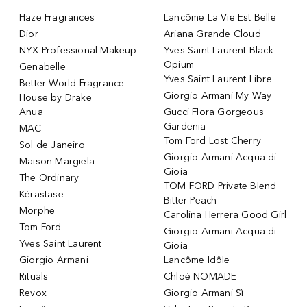
Haze Fragrances
Lancôme La Vie Est Belle
Dior
Ariana Grande Cloud
NYX Professional Makeup
Yves Saint Laurent Black
Opium
Genabelle
Yves Saint Laurent Libre
Better World Fragrance
Giorgio Armani My Way
House by Drake
Anua
Gucci Flora Gorgeous
Gardenia
MAC
Tom Ford Lost Cherry
Sol de Janeiro
Giorgio Armani Acqua di
Maison Margiela
Gioia
The Ordinary
TOM FORD Private Blend
Kérastase
Bitter Peach
Morphe
Carolina Herrera Good Girl
Tom Ford
Giorgio Armani Acqua di
Yves Saint Laurent
Gioia
Giorgio Armani
Lancôme Idôle
Rituals
Chloé NOMADE
Revox
Giorgio Armani Sì