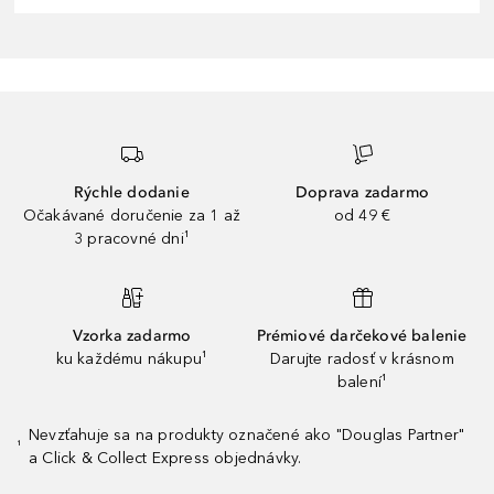
Rýchle dodanie
Doprava zadarmo
Očakávané doručenie za 1 až
od 49 €
3 pracovné dni¹
Vzorka zadarmo
Prémiové darčekové balenie
ku každému nákupu¹
Darujte radosť v krásnom
balení¹
Nevzťahuje sa na produkty označené ako "Douglas Partner"
¹
a Click & Collect Express objednávky.