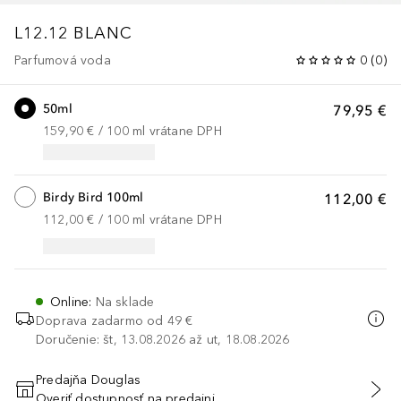
L12.12 BLANC
Parfumová voda
0
(
0
)
50ml
79,95 €
159,90 €
 / 
100
ml
vrátane DPH
Birdy Bird 100ml
112,00 €
112,00 €
 / 
100
ml
vrátane DPH
Online
:
Na sklade
Doprava zadarmo od 49 €
Doručenie: št, 13.08.2026 až ut, 18.08.2026
Predajňa Douglas
Overiť dostupnosť na predajni
PRIDAŤ DO KOŠÍKA