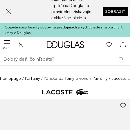
[navigation.slideout.screenreader]
aplikáciu Douglas a
pravidelne získavajte
ZOBRAZIŤ
exkluzívne akcie a
zľavy
Objavte naše beauty služby na predajniach a vychutnajte si svoju chvíľu
krásy v Douglas.
Domov
Do môjho 
Otvoriť menu
Do môjho účtu
Do 
Menu
Choď späť
Vykonajte vyhľadávanie
Homepage
Parfumy
Pánske parfémy a vône
Parfémy
Lacoste L