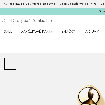
Ku každému nákupu vzorček zadarmo Doprava zadarmo od 49 € Doruče
Obja
Choď späť
Vykonajte vyhľadávanie
SALE
DARČEKOVÉ KARTY
ZNAČKY
PARFUMY
Otvorte menu Sale
Otvorte menu ZNAČKY
Otvorte menu