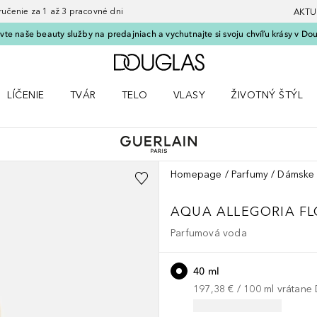
nie za 1 až 3 pracovné dni
AKTU
vte naše beauty služby na predajniach a vychutnajte si svoju chvíľu krásy v Dou
Domov
LÍČENIE
TVÁR
TELO
VLASY
ŽIVOTNÝ ŠTÝL
 Parfumy
Otvorte menu Líčenie
Otvorte menu Tvár
Otvorte menu Telo
Otvorte menu Vlasy
Otvorte menu Život
Homepage
Parfumy
Dámske 
AQUA ALLEGORIA
F
Parfumová voda
40 ml
197,38 €
 / 
100
ml
vrátane