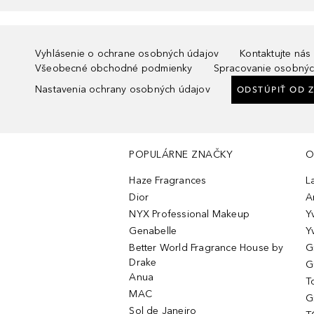
Vyhlásenie o ochrane osobných údajov
Kontaktujte nás
Všeobecné obchodné podmienky
Spracovanie osobnýc
Nastavenia ochrany osobných údajov
ODSTÚPIŤ OD 
POPULÁRNE ZNAČKY
O
Haze Fragrances
L
Dior
A
NYX Professional Makeup
Y
Genabelle
Y
Better World Fragrance House by
G
Drake
G
Anua
T
MAC
G
Sol de Janeiro