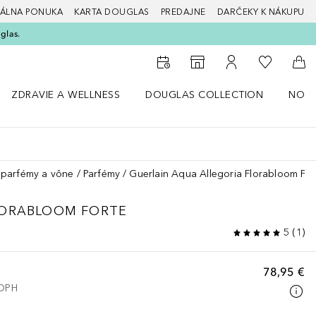
ÁLNA PONUKA
KARTA DOUGLAS
PREDAJNE
DARČEKY K NÁKUPU
glas.
Do môjho 
Do vyhľadávača predajní
Do môjho účtu
Do 
ZDRAVIE A WELLNESS
DOUGLAS COLLECTION
NOVI
ný štýl
Otvorte menu Zdravie a wellness
Otvorte menu Douglas Collection
Otvor
parfémy a vône
Parfémy
Guerlain Aqua Allegoria Florabloom For
LORABLOOM FORTE
5
(
1
)
78,95 €
 DPH