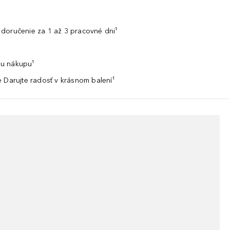
doručenie za 1 až 3 pracovné dni¹
u nákupu¹
 Darujte radosť v krásnom balení¹