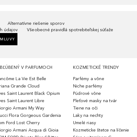
Alternatívne riešenie sporov
h údajov
Všeobecné pravidlá spotrebiteľskej súťaže
ZMLUVY
BĽÚBENÝ V PARFUMOCH
KOZMETICKÉ TRENDY
ancôme La Vie Est Belle
Parfémy a vône
riana Grande Cloud
Niche parfémy
ves Saint Laurent Black Opium
Púdrové vône
ves Saint Laurent Libre
Pleťové masky na tvár
iorgio Armani My Way
Tiene na oči
ucci Flora Gorgeous Gardenia
Laky na nechty
om Ford Lost Cherry
Umelé riasy
iorgio Armani Acqua di Gioia
Kozmeticke štetce na líčenie