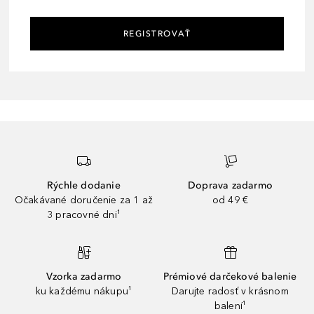
REGISTROVAŤ
Rýchle dodanie
Doprava zadarmo
Očakávané doručenie za 1 až
od 49 €
3 pracovné dni¹
Vzorka zadarmo
Prémiové darčekové balenie
ku každému nákupu¹
Darujte radosť v krásnom
balení¹