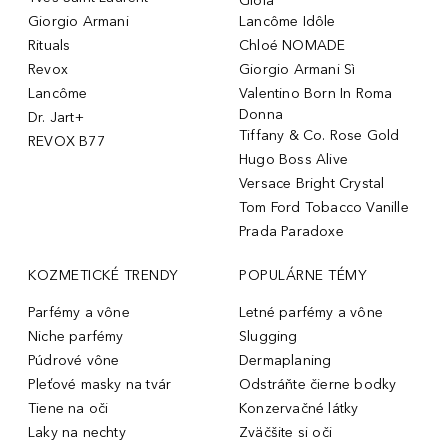
Gioia
Giorgio Armani
Lancôme Idôle
Rituals
Chloé NOMADE
Revox
Giorgio Armani Sì
Lancôme
Valentino Born In Roma
Donna
Dr. Jart+
Tiffany & Co. Rose Gold
REVOX B77
Hugo Boss Alive
Versace Bright Crystal
Tom Ford Tobacco Vanille
Prada Paradoxe
KOZMETICKÉ TRENDY
POPULÁRNE TÉMY
Parfémy a vône
Letné parfémy a vône
Niche parfémy
Slugging
Púdrové vône
Dermaplaning
Pleťové masky na tvár
Odstráňte čierne bodky
Tiene na oči
Konzervačné látky
Laky na nechty
Zväčšite si oči