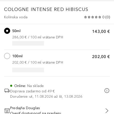
COLOGNE INTENSE
RED HIBISCUS
Kolínska voda
0
(
0
)
50ml
143,00 €
286,00 €
 / 
100
ml
vrátane DPH
100ml
202,00 €
202,00 €
 / 
100
ml
vrátane DPH
Online
:
Na sklade
Doprava zadarmo od 49 €
Doručenie: ut, 11.08.2026 až št, 13.08.2026
Predajňa Douglas
Overiť dostupnosť na predajni
PRIDAŤ DO KOŠÍKA