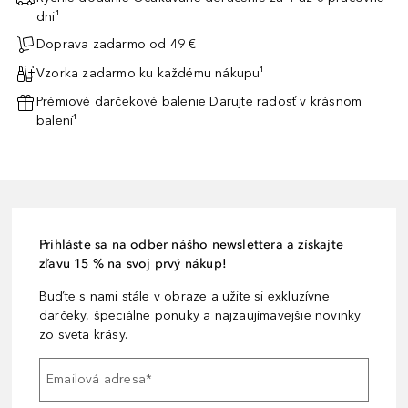
dni¹
Doprava zadarmo od 49 €
Vzorka zadarmo ku každému nákupu¹
Prémiové darčekové balenie Darujte radosť v krásnom
balení¹
Prihláste sa na odber nášho newslettera a získajte
zľavu 15 % na svoj prvý nákup!
Buďte s nami stále v obraze a užite si exkluzívne
darčeky, špeciálne ponuky a najzaujímavejšie novinky
zo sveta krásy.
Emailová adresa
*