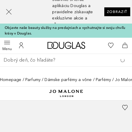
[navigation.slideout.screenreader]
aplikáciu Douglas a
pravidelne získavajte
ZOBRAZIŤ
exkluzívne akcie a
zľavy
Objavte naše beauty služby na predajniach a vychutnajte si svoju chvíľu
krásy v Douglas.
Domov
Do môjho 
Otvoriť menu
Do môjho účtu
Do 
Menu
Choď späť
Vykonajte vyhľadávanie
Homepage
Parfumy
Dámske parfémy a vône
Parfémy
Jo Malo