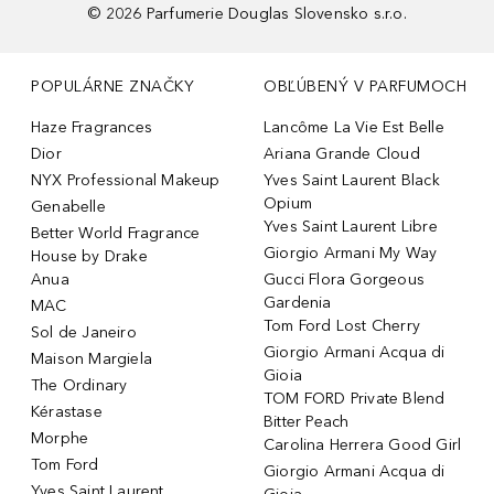
©
2026
Parfumerie Douglas Slovensko s.r.o.
POPULÁRNE ZNAČKY
OBĽÚBENÝ V PARFUMOCH
Haze Fragrances
Lancôme La Vie Est Belle
Dior
Ariana Grande Cloud
NYX Professional Makeup
Yves Saint Laurent Black
Opium
Genabelle
Yves Saint Laurent Libre
Better World Fragrance
Giorgio Armani My Way
House by Drake
Anua
Gucci Flora Gorgeous
Gardenia
MAC
Tom Ford Lost Cherry
Sol de Janeiro
Giorgio Armani Acqua di
Maison Margiela
Gioia
The Ordinary
TOM FORD Private Blend
Kérastase
Bitter Peach
Morphe
Carolina Herrera Good Girl
Tom Ford
Giorgio Armani Acqua di
Yves Saint Laurent