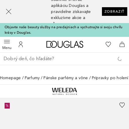
[navigation.slideout.screenreader]
aplikáciu Douglas a
pravidelne získavajte
ZOBRAZIŤ
exkluzívne akcie a
zľavy
Objavte naše beauty služby na predajniach a vychutnajte si svoju chvíľu
krásy v Douglas.
Domov
Do môjho 
Otvoriť menu
Do môjho účtu
Do 
Menu
Choď späť
Vykonajte vyhľadávanie
Homepage
Parfumy
Pánske parfémy a vône
Prípravky po holení
%