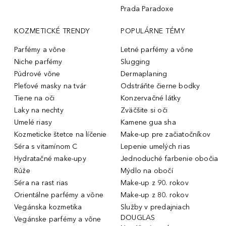
Prada Paradoxe
KOZMETICKÉ TRENDY
POPULÁRNE TÉMY
Parfémy a vône
Letné parfémy a vône
Niche parfémy
Slugging
Púdrové vône
Dermaplaning
Pleťové masky na tvár
Odstráňte čierne bodky
Tiene na oči
Konzervačné látky
Laky na nechty
Zväčšite si oči
Umelé riasy
Kamene gua sha
Kozmeticke štetce na líčenie
Make-up pre začiatočníkov
Séra s vitamínom C
Lepenie umelých rias
Hydratačné make-upy
Jednoduché farbenie obočia
Rúže
Mýdlo na obočí
Séra na rast rias
Make-up z 90. rokov
Orientálne parfémy a vône
Make-up z 80. rokov
Vegánska kozmetika
Služby v predajniach
DOUGLAS
Vegánske parfémy a vône