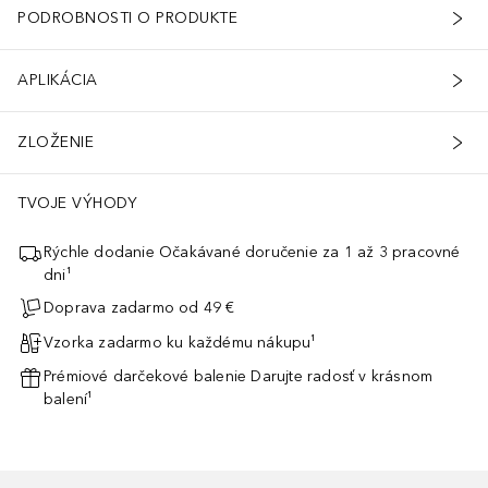
PODROBNOSTI O PRODUKTE
APLIKÁCIA
ZLOŽENIE
TVOJE VÝHODY
Rýchle dodanie Očakávané doručenie za 1 až 3 pracovné
dni¹
Doprava zadarmo od 49 €
Vzorka zadarmo ku každému nákupu¹
Prémiové darčekové balenie Darujte radosť v krásnom
balení¹