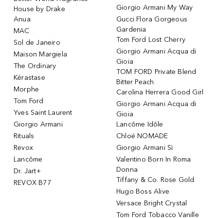
Giorgio Armani My Way
House by Drake
Anua
Gucci Flora Gorgeous
Gardenia
MAC
Tom Ford Lost Cherry
Sol de Janeiro
Giorgio Armani Acqua di
Maison Margiela
Gioia
The Ordinary
TOM FORD Private Blend
Kérastase
Bitter Peach
Morphe
Carolina Herrera Good Girl
Tom Ford
Giorgio Armani Acqua di
Yves Saint Laurent
Gioia
Giorgio Armani
Lancôme Idôle
Rituals
Chloé NOMADE
Revox
Giorgio Armani Sì
Lancôme
Valentino Born In Roma
Donna
Dr. Jart+
Tiffany & Co. Rose Gold
REVOX B77
Hugo Boss Alive
Versace Bright Crystal
Tom Ford Tobacco Vanille