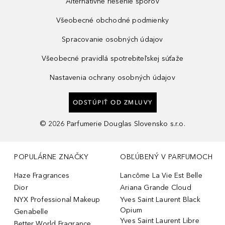
Alternatívne riešenie sporov
Všeobecné obchodné podmienky
Spracovanie osobných údajov
Všeobecné pravidlá spotrebiteľskej súťaže
Nastavenia ochrany osobných údajov
ODSTÚPIŤ OD ZMLUVY
©
2026
Parfumerie Douglas Slovensko s.r.o.
POPULÁRNE ZNAČKY
OBĽÚBENÝ V PARFUMOCH
Haze Fragrances
Lancôme La Vie Est Belle
Dior
Ariana Grande Cloud
NYX Professional Makeup
Yves Saint Laurent Black
Opium
Genabelle
Yves Saint Laurent Libre
Better World Fragrance