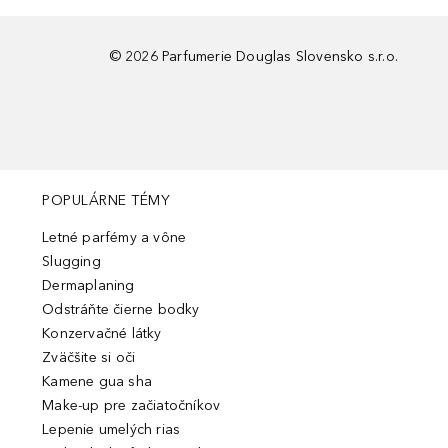
©
2026
Parfumerie Douglas Slovensko s.r.o.
POPULÁRNE TÉMY
Letné parfémy a vône
Slugging
Dermaplaning
Odstráňte čierne bodky
Konzervačné látky
Zväčšite si oči
Kamene gua sha
Make-up pre začiatočníkov
Lepenie umelých rias