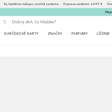
Ku každému nákupu vzorček zadarmo Doprava zadarmo od 49 € Doruče
Obja
Choď späť
Vykonajte vyhľadávanie
DARČEKOVÉ KARTY
ZNAČKY
PARFUMY
LÍČENIE
Otvorte menu ZNAČKY
Otvorte menu Parfumy
Otvorte 