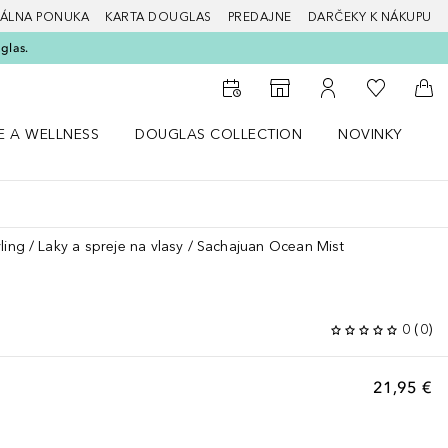
ÁLNA PONUKA
KARTA DOUGLAS
PREDAJNE
DARČEKY K NÁKUPU
glas.
Do môjho 
Do vyhľadávača predajní
Do môjho účtu
Do 
E A WELLNESS
DOUGLAS COLLECTION
NOVINKY
S
 menu Zdravie a wellness
Otvorte menu Douglas Collection
Otvorte menu No
O
ling
Laky a spreje na vlasy
Sachajuan Ocean Mist
0
(
0
)
21,95 €