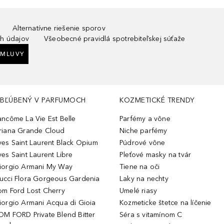
Alternatívne riešenie sporov
h údajov
Všeobecné pravidlá spotrebiteľskej súťaže
ZMLUVY
BĽÚBENÝ V PARFUMOCH
KOZMETICKÉ TRENDY
ancôme La Vie Est Belle
Parfémy a vône
riana Grande Cloud
Niche parfémy
ves Saint Laurent Black Opium
Púdrové vône
ves Saint Laurent Libre
Pleťové masky na tvár
iorgio Armani My Way
Tiene na oči
ucci Flora Gorgeous Gardenia
Laky na nechty
om Ford Lost Cherry
Umelé riasy
iorgio Armani Acqua di Gioia
Kozmeticke štetce na líčenie
OM FORD Private Blend Bitter
Séra s vitamínom C