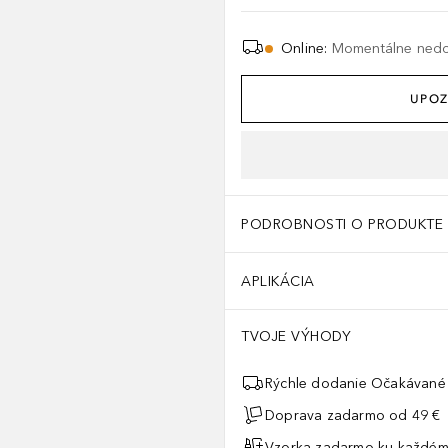
Online
:
Momentálne ned
UPOZ
PODROBNOSTI O PRODUKTE
APLIKÁCIA
TVOJE VÝHODY
Rýchle dodanie Očakávané 
Doprava zadarmo od 49 €
Vzorka zadarmo ku každém