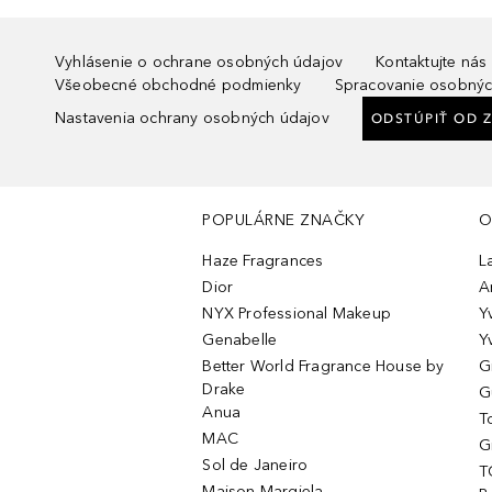
Vyhlásenie o ochrane osobných údajov
Kontaktujte nás
Všeobecné obchodné podmienky
Spracovanie osobnýc
Nastavenia ochrany osobných údajov
ODSTÚPIŤ OD 
POPULÁRNE ZNAČKY
O
Haze Fragrances
L
Dior
A
NYX Professional Makeup
Y
Genabelle
Y
Better World Fragrance House by
G
Drake
G
Anua
T
MAC
G
Sol de Janeiro
T
Maison Margiela