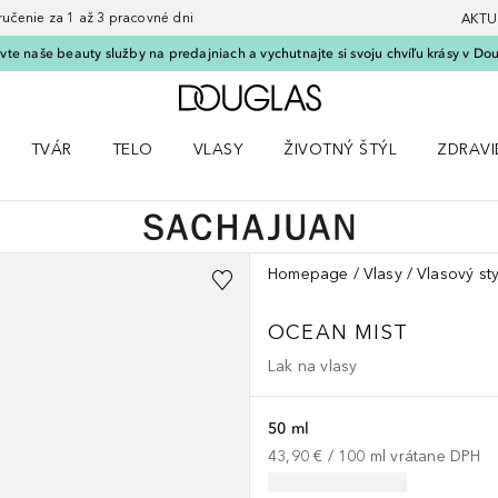
nie za 1 až 3 pracovné dni
AKTU
vte naše beauty služby na predajniach a vychutnajte si svoju chvíľu krásy v Dou
Domov
TVÁR
TELO
VLASY
ŽIVOTNÝ ŠTÝL
ZDRAVI
menu Líčenie
Otvorte menu Tvár
Otvorte menu Telo
Otvorte menu Vlasy
Otvorte menu Životný štýl
Otvorte
Homepage
Vlasy
Vlasový sty
OCEAN MIST
Lak na vlasy
50 ml
43,90 €
 / 
100
ml
vrátane DPH