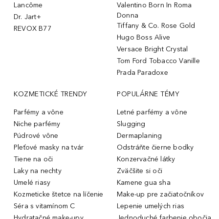
Lancôme
Valentino Born In Roma
Donna
Dr. Jart+
Tiffany & Co. Rose Gold
REVOX B77
Hugo Boss Alive
Versace Bright Crystal
Tom Ford Tobacco Vanille
Prada Paradoxe
KOZMETICKÉ TRENDY
POPULÁRNE TÉMY
Parfémy a vône
Letné parfémy a vône
Niche parfémy
Slugging
Púdrové vône
Dermaplaning
Pleťové masky na tvár
Odstráňte čierne bodky
Tiene na oči
Konzervačné látky
Laky na nechty
Zväčšite si oči
Umelé riasy
Kamene gua sha
Kozmeticke štetce na líčenie
Make-up pre začiatočníkov
Séra s vitamínom C
Lepenie umelých rias
Hydratačné make-upy
Jednoduché farbenie obočia