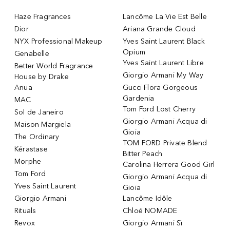
Haze Fragrances
Lancôme La Vie Est Belle
Dior
Ariana Grande Cloud
NYX Professional Makeup
Yves Saint Laurent Black
Opium
Genabelle
Yves Saint Laurent Libre
Better World Fragrance
Giorgio Armani My Way
House by Drake
Anua
Gucci Flora Gorgeous
Gardenia
MAC
Tom Ford Lost Cherry
Sol de Janeiro
Giorgio Armani Acqua di
Maison Margiela
Gioia
The Ordinary
TOM FORD Private Blend
Kérastase
Bitter Peach
Morphe
Carolina Herrera Good Girl
Tom Ford
Giorgio Armani Acqua di
Yves Saint Laurent
Gioia
Giorgio Armani
Lancôme Idôle
Rituals
Chloé NOMADE
Revox
Giorgio Armani Sì