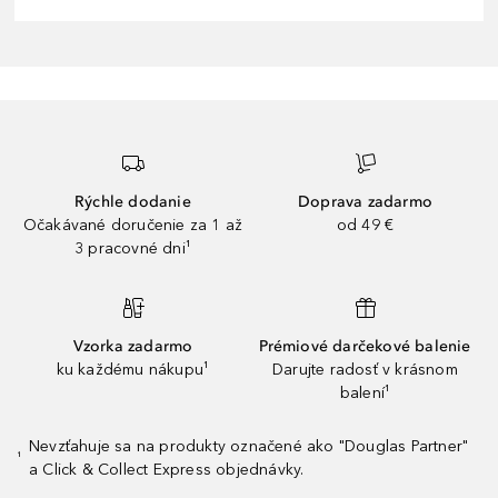
Rýchle dodanie
Doprava zadarmo
Očakávané doručenie za 1 až
od 49 €
3 pracovné dni¹
Vzorka zadarmo
Prémiové darčekové balenie
ku každému nákupu¹
Darujte radosť v krásnom
balení¹
Nevzťahuje sa na produkty označené ako "Douglas Partner"
¹
a Click & Collect Express objednávky.