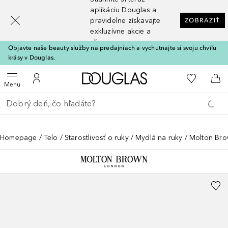
[navigation.slideout.screenreader]
aplikáciu Douglas a
pravidelne získavajte
ZOBRAZIŤ
exkluzívne akcie a
zľavy
Objavte naše beauty služby na predajniach a vychutnajte si svoju chvíľu
krásy v Douglas.
Domov
Do môjho 
Otvoriť menu
Do môjho účtu
Do 
Menu
Choď späť
Vykonajte vyhľadávanie
Homepage
Telo
Starostlivosť o ruky
Mydlá na ruky
Molton Br