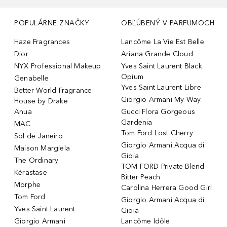
POPULÁRNE ZNAČKY
OBĽÚBENÝ V PARFUMOCH
Haze Fragrances
Lancôme La Vie Est Belle
Dior
Ariana Grande Cloud
NYX Professional Makeup
Yves Saint Laurent Black
Opium
Genabelle
Yves Saint Laurent Libre
Better World Fragrance
Giorgio Armani My Way
House by Drake
Anua
Gucci Flora Gorgeous
Gardenia
MAC
Tom Ford Lost Cherry
Sol de Janeiro
Giorgio Armani Acqua di
Maison Margiela
Gioia
The Ordinary
TOM FORD Private Blend
Kérastase
Bitter Peach
Morphe
Carolina Herrera Good Girl
Tom Ford
Giorgio Armani Acqua di
Yves Saint Laurent
Gioia
Giorgio Armani
Lancôme Idôle