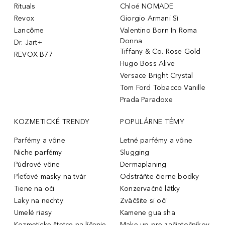
Rituals
Chloé NOMADE
Revox
Giorgio Armani Sì
Lancôme
Valentino Born In Roma
Donna
Dr. Jart+
Tiffany & Co. Rose Gold
REVOX B77
Hugo Boss Alive
Versace Bright Crystal
Tom Ford Tobacco Vanille
Prada Paradoxe
KOZMETICKÉ TRENDY
POPULÁRNE TÉMY
Parfémy a vône
Letné parfémy a vône
Niche parfémy
Slugging
Púdrové vône
Dermaplaning
Pleťové masky na tvár
Odstráňte čierne bodky
Tiene na oči
Konzervačné látky
Laky na nechty
Zväčšite si oči
Umelé riasy
Kamene gua sha
Kozmeticke štetce na líčenie
Make-up pre začiatočníkov