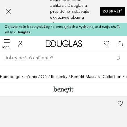
[navigation.slideout.screenreader]
aplikáciu Douglas a
pravidelne získavajte
ZOBRAZIŤ
exkluzívne akcie a
zľavy
Objavte naše beauty služby na predajniach a vychutnajte si svoju chvíľu
krásy v Douglas.
Domov
Do môjho 
Otvoriť menu
Do môjho účtu
Do 
Menu
Choď späť
Vykonajte vyhľadávanie
Homepage
Líčenie
Oči
Riasenky
Benefit Mascara Collection F