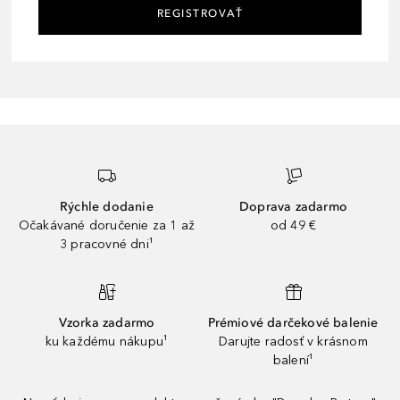
REGISTROVAŤ
Rýchle dodanie
Doprava zadarmo
Očakávané doručenie za 1 až
od 49 €
3 pracovné dni¹
Vzorka zadarmo
Prémiové darčekové balenie
ku každému nákupu¹
Darujte radosť v krásnom
balení¹