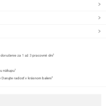
doručenie za 1 až 3 pracovné dni¹
u nákupu¹
 Darujte radosť v krásnom balení¹