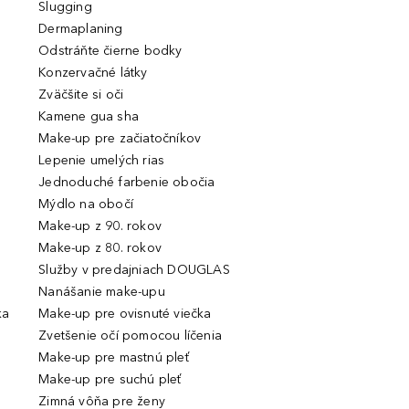
Slugging
Dermaplaning
Odstráňte čierne bodky
Konzervačné látky
Zväčšite si oči
Kamene gua sha
Make-up pre začiatočníkov
Lepenie umelých rias
Jednoduché farbenie obočia
Mýdlo na obočí
Make-up z 90. rokov
Make-up z 80. rokov
Služby v predajniach DOUGLAS
Nanášanie make-upu
ka
Make-up pre ovisnuté viečka
Zvetšenie očí pomocou líčenia
Make-up pre mastnú pleť
Make-up pre suchú pleť
Zimná vôňa pre ženy