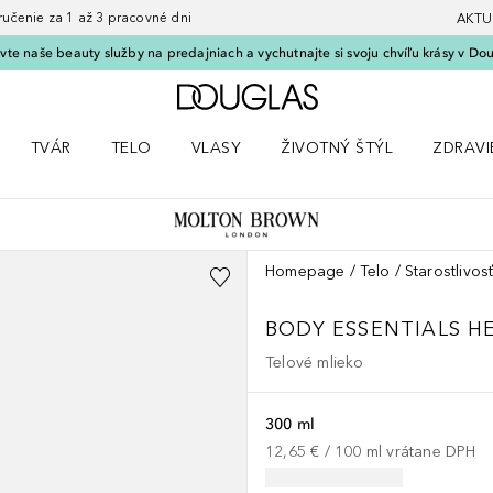
nie za 1 až 3 pracovné dni
AKTU
vte naše beauty služby na predajniach a vychutnajte si svoju chvíľu krásy v Dou
Domov
TVÁR
TELO
VLASY
ŽIVOTNÝ ŠTÝL
ZDRAVI
menu Líčenie
Otvorte menu Tvár
Otvorte menu Telo
Otvorte menu Vlasy
Otvorte menu Životný štýl
Otvorte
Homepage
Telo
Starostlivosť
BODY ESSENTIALS
H
Telové mlieko
300 ml
12,65 €
 / 
100
ml
vrátane DPH