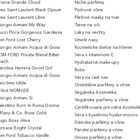
riana Grande Cloud
Niche parfémy
ves Saint Laurent Black Opium
Púdrové vône
ves Saint Laurent Libre
Pleťové masky na tvár
iorgio Armani My Way
Tiene na oči
ucci Flora Gorgeous Gardenia
Laky na nechty
om Ford Lost Cherry
Umelé riasy
iorgio Armani Acqua di Gioia
Kozmeticke štetce na líčenie
OM FORD Private Blend Bitter
Séra s vitamínom C
each
Hydratačné make-upy
arolina Herrera Good Girl
Rúže
iorgio Armani Acqua di Gioia
Séra na rast rias
ancôme Idôle
Orientálne parfémy a vône
hloé NOMADE
Vegánska kozmetika
iorgio Armani Sì
Vegánske parfémy a vône
alentino Born In Roma Donna
Certifikovaná prírodná kozmeti
iffany & Co. Rose Gold
Séra s kyselinou hyaluronovou
ugo Boss Alive
Dámske parfémy a vône
ersace Bright Crystal
Pánske parfémy a vône
om Ford Tobacco Vanille
Unisex parfémy a vône