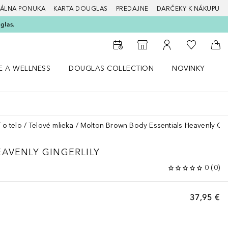
ÁLNA PONUKA
KARTA DOUGLAS
PREDAJNE
DARČEKY K NÁKUPU
glas.
Do môjho 
Do vyhľadávača predajní
Do môjho účtu
Do 
E A WELLNESS
DOUGLAS COLLECTION
NOVINKY
S
 menu Zdravie a wellness
Otvorte menu Douglas Collection
Otvorte menu No
O
 o telo
Telové mlieka
Molton Brown Body Essentials Heavenly Ging
EAVENLY GINGERLILY
0
(
0
)
37,95 €