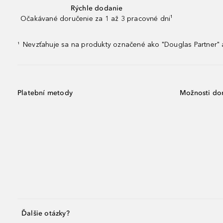
Rýchle dodanie
Očakávané doručenie za 1 až 3 pracovné dni¹
Nevzťahuje sa na produkty označené ako "Douglas Partner" a
¹
Platební metody
Možnosti do
Ďalšie otázky?