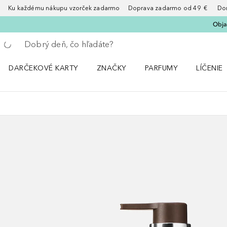
Ku každému nákupu vzorček zadarmo Doprava zadarmo od 49 € Doruče
Obja
Choď späť
Vykonajte vyhľadávanie
DARČEKOVÉ KARTY
ZNAČKY
PARFUMY
LÍČENIE
Otvorte menu ZNAČKY
Otvorte menu Parfumy
Otvorte 