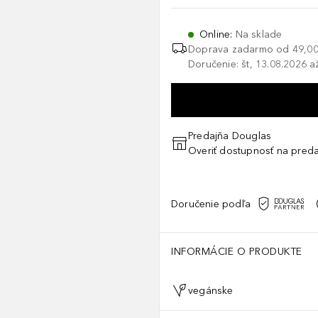
Online
:
Na sklade
Doprava zadarmo od
49,00
Doručenie: št, 13.08.2026 a
Predajňa Douglas
Overiť dostupnosť na preda
Doručenie podľa
INFORMÁCIE O PRODUKTE
vegánske