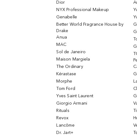
Dior
A
NYX Professional Makeup
Y
Genabelle
Y
Better World Fragrance House by
G
Drake
G
Anua
T
MAC
G
Sol de Janeiro
T
Maison Margiela
P
The Ordinary
C
Kérastase
G
Morphe
L
Tom Ford
C
Yves Saint Laurent
G
Giorgio Armani
V
Rituals
T
Revox
H
Lancôme
V
Dr. Jart+
T