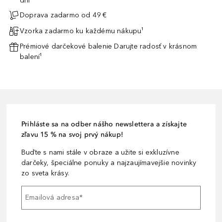
dni¹
Doprava zadarmo od 49 €
Vzorka zadarmo ku každému nákupu¹
Prémiové darčekové balenie Darujte radosť v krásnom
balení¹
Prihláste sa na odber nášho newslettera a získajte
zľavu 15 % na svoj prvý nákup!
Buďte s nami stále v obraze a užite si exkluzívne
darčeky, špeciálne ponuky a najzaujímavejšie novinky
zo sveta krásy.
Emailová adresa
*