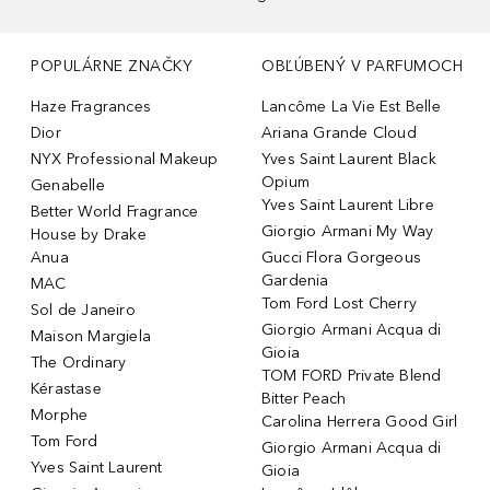
POPULÁRNE ZNAČKY
OBĽÚBENÝ V PARFUMOCH
Haze Fragrances
Lancôme La Vie Est Belle
Dior
Ariana Grande Cloud
NYX Professional Makeup
Yves Saint Laurent Black
Opium
Genabelle
Yves Saint Laurent Libre
Better World Fragrance
Giorgio Armani My Way
House by Drake
Anua
Gucci Flora Gorgeous
Gardenia
MAC
Tom Ford Lost Cherry
Sol de Janeiro
Giorgio Armani Acqua di
Maison Margiela
Gioia
The Ordinary
TOM FORD Private Blend
Kérastase
Bitter Peach
Morphe
Carolina Herrera Good Girl
Tom Ford
Giorgio Armani Acqua di
Yves Saint Laurent
Gioia