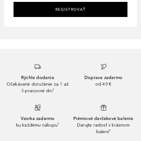
REGISTROVAŤ
Rýchle dodanie
Doprava zadarmo
Očakávané doručenie za 1 až
od 49 €
3 pracovné dni¹
Vzorka zadarmo
Prémiové darčekové balenie
ku každému nákupu¹
Darujte radosť v krásnom
balení¹