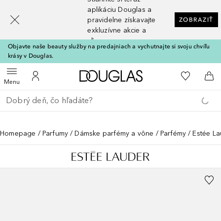
[navigation.slideout.screenreader]
aplikáciu Douglas a
pravidelne získavajte
ZOBRAZIŤ
exkluzívne akcie a
zľavy
Objavte naše beauty služby na predajniach a vychutnajte si svoju chvíľu
krásy v Douglas.
Domov
Do môjho 
Otvoriť menu
Do môjho účtu
Do 
Menu
Choď späť
Vykonajte vyhľadávanie
Homepage
Parfumy
Dámske parfémy a vône
Parfémy
Estée La