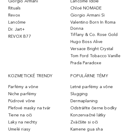
Giorgio Armani
Lancôme Idôle
Rituals
Chloé NOMADE
Revox
Giorgio Armani Sì
Lancôme
Valentino Born In Roma
Donna
Dr. Jart+
Tiffany & Co. Rose Gold
REVOX B77
Hugo Boss Alive
Versace Bright Crystal
Tom Ford Tobacco Vanille
Prada Paradoxe
KOZMETICKÉ TRENDY
POPULÁRNE TÉMY
Parfémy a vône
Letné parfémy a vône
Niche parfémy
Slugging
Púdrové vône
Dermaplaning
Pleťové masky na tvár
Odstráňte čierne bodky
Tiene na oči
Konzervačné látky
Laky na nechty
Zväčšite si oči
Umelé riasy
Kamene gua sha