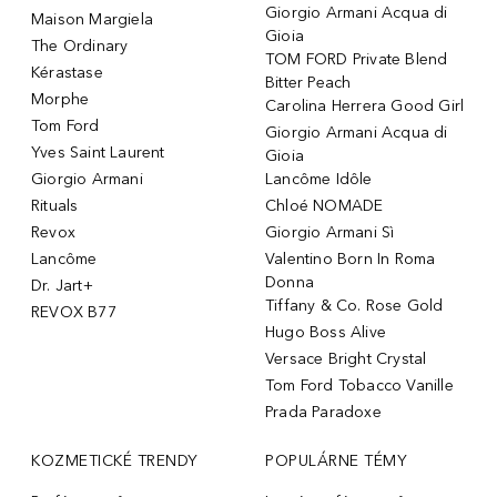
Giorgio Armani Acqua di
Maison Margiela
Gioia
The Ordinary
TOM FORD Private Blend
Kérastase
Bitter Peach
Morphe
Carolina Herrera Good Girl
Tom Ford
Giorgio Armani Acqua di
Yves Saint Laurent
Gioia
Giorgio Armani
Lancôme Idôle
Rituals
Chloé NOMADE
Revox
Giorgio Armani Sì
Lancôme
Valentino Born In Roma
Donna
Dr. Jart+
Tiffany & Co. Rose Gold
REVOX B77
Hugo Boss Alive
Versace Bright Crystal
Tom Ford Tobacco Vanille
Prada Paradoxe
KOZMETICKÉ TRENDY
POPULÁRNE TÉMY