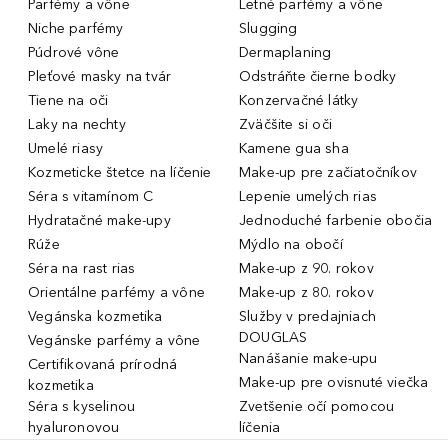
Parfémy a vône
Letné parfémy a vône
Niche parfémy
Slugging
Púdrové vône
Dermaplaning
Pleťové masky na tvár
Odstráňte čierne bodky
Tiene na oči
Konzervačné látky
Laky na nechty
Zväčšite si oči
Umelé riasy
Kamene gua sha
Kozmeticke štetce na líčenie
Make-up pre začiatočníkov
Séra s vitamínom C
Lepenie umelých rias
Hydratačné make-upy
Jednoduché farbenie obočia
Rúže
Mýdlo na obočí
Séra na rast rias
Make-up z 90. rokov
Orientálne parfémy a vône
Make-up z 80. rokov
Vegánska kozmetika
Služby v predajniach
DOUGLAS
Vegánske parfémy a vône
Nanášanie make-upu
Certifikovaná prírodná
Make-up pre ovisnuté viečka
kozmetika
Séra s kyselinou
Zvetšenie očí pomocou
hyaluronovou
líčenia