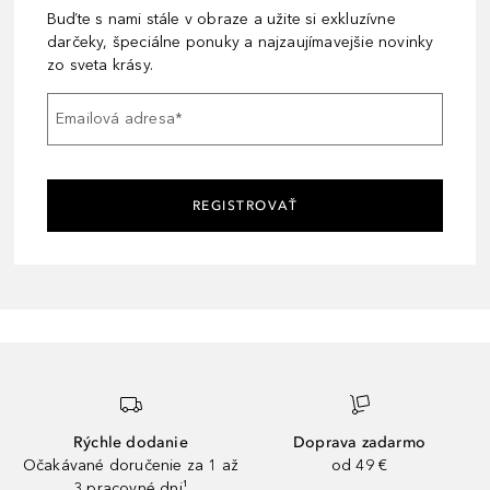
Buďte s nami stále v obraze a užite si exkluzívne
darčeky, špeciálne ponuky a najzaujímavejšie novinky
zo sveta krásy.
Emailová adresa
*
REGISTROVAŤ
Rýchle dodanie
Doprava zadarmo
Očakávané doručenie za 1 až
od 49 €
3 pracovné dni¹