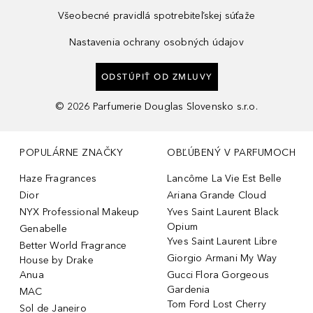
Všeobecné pravidlá spotrebiteľskej súťaže
Nastavenia ochrany osobných údajov
ODSTÚPIŤ OD ZMLUVY
©
2026
Parfumerie Douglas Slovensko s.r.o.
POPULÁRNE ZNAČKY
OBĽÚBENÝ V PARFUMOCH
Haze Fragrances
Lancôme La Vie Est Belle
Dior
Ariana Grande Cloud
NYX Professional Makeup
Yves Saint Laurent Black
Opium
Genabelle
Yves Saint Laurent Libre
Better World Fragrance
Giorgio Armani My Way
House by Drake
Anua
Gucci Flora Gorgeous
Gardenia
MAC
Tom Ford Lost Cherry
Sol de Janeiro