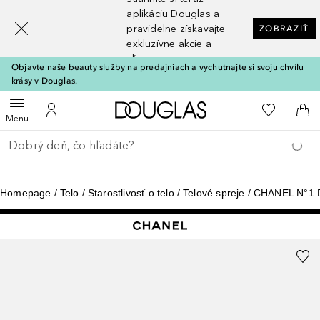
[navigation.slideout.screenreader]
aplikáciu Douglas a
pravidelne získavajte
ZOBRAZIŤ
exkluzívne akcie a
zľavy
Objavte naše beauty služby na predajniach a vychutnajte si svoju chvíľu
krásy v Douglas.
Domov
Do môjho 
Otvoriť menu
Do môjho účtu
Do 
Menu
Choď späť
Vykonajte vyhľadávanie
Homepage
Telo
Starostlivosť o telo
Telové spreje
CHANEL N°1 