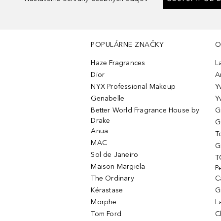
POPULÁRNE ZNAČKY
O
Haze Fragrances
L
Dior
A
NYX Professional Makeup
Y
Genabelle
Y
Better World Fragrance House by
G
Drake
G
Anua
T
MAC
G
Sol de Janeiro
T
Maison Margiela
P
The Ordinary
C
Kérastase
G
Morphe
L
Tom Ford
C