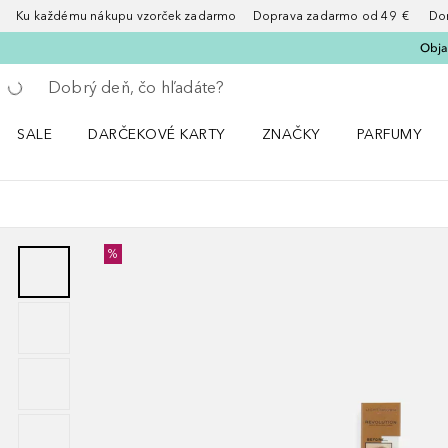
Ku každému nákupu vzorček zadarmo Doprava zadarmo od 49 € Doruče
Obja
Choď späť
Vykonajte vyhľadávanie
SALE
DARČEKOVÉ KARTY
ZNAČKY
PARFUMY
Otvorte menu Sale
Otvorte menu ZNAČKY
Otvorte menu
%