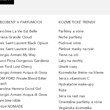
BĽÚBENÝ V PARFUMOCH
KOZMETICKÉ TRENDY
ancôme La Vie Est Belle
Parfémy a vône
riana Grande Cloud
Niche parfémy
ves Saint Laurent Black Opium
Púdrové vône
ves Saint Laurent Libre
Pleťové masky na tvár
iorgio Armani My Way
Tiene na oči
ucci Flora Gorgeous Gardenia
Laky na nechty
om Ford Lost Cherry
Umelé riasy
iorgio Armani Acqua di Gioia
Kozmeticke štetce na líčenie
OM FORD Private Blend Bitter
Séra s vitamínom C
each
Hydratačné make-upy
arolina Herrera Good Girl
Rúže
iorgio Armani Acqua di Gioia
Séra na rast rias
ancôme Idôle
Orientálne parfémy a vône
hloé NOMADE
Vegánska kozmetika