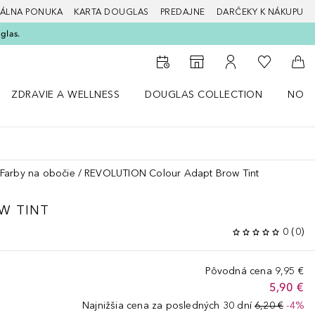
ÁLNA PONUKA
KARTA DOUGLAS
PREDAJNE
DARČEKY K NÁKUPU
glas.
Do môjho 
Do vyhľadávača predajní
Do môjho účtu
Do 
ZDRAVIE A WELLNESS
DOUGLAS COLLECTION
NOVI
ný štýl
Otvorte menu Zdravie a wellness
Otvorte menu Douglas Collection
Otvor
Farby na obočie
REVOLUTION Colour Adapt Brow Tint
W TINT
0
(
0
)
Pôvodná cena
9,95 €
5,90 €
Najnižšia cena za posledných 30 dní
6,20 €
-4%