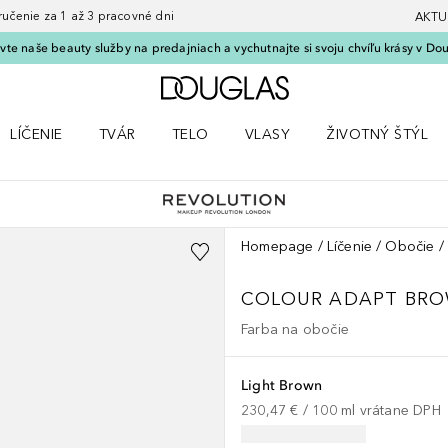
nie za 1 až 3 pracovné dni
AKTU
vte naše beauty služby na predajniach a vychutnajte si svoju chvíľu krásy v Dou
Domov
LÍČENIE
TVÁR
TELO
VLASY
ŽIVOTNÝ ŠTÝL
 Parfumy
Otvorte menu Líčenie
Otvorte menu Tvár
Otvorte menu Telo
Otvorte menu Vlasy
Otvorte menu Život
Homepage
Líčenie
Obočie
COLOUR ADAPT BRO
Farba na obočie
Light Brown
230,47 €
 / 
100
ml
vrátane DPH