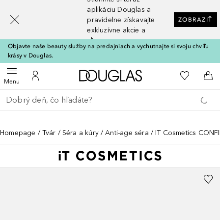
[navigation.slideout.screenreader]
aplikáciu Douglas a
pravidelne získavajte
ZOBRAZIŤ
exkluzívne akcie a
zľavy
Objavte naše beauty služby na predajniach a vychutnajte si svoju chvíľu
krásy v Douglas.
Domov
Do môjho 
Otvoriť menu
Do môjho účtu
Do 
Menu
Choď späť
Vykonajte vyhľadávanie
Homepage
Tvár
Séra a kúry
Anti-age séra
IT Cosmetics CONFI