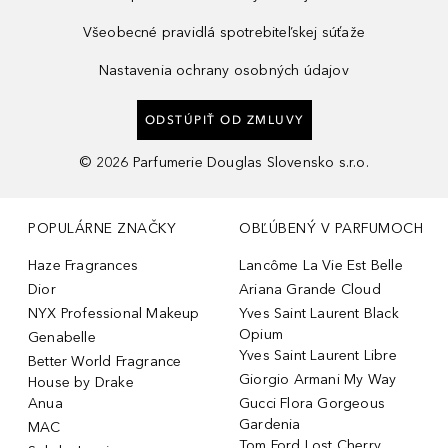
Všeobecné pravidlá spotrebiteľskej súťaže
Nastavenia ochrany osobných údajov
ODSTÚPIŤ OD ZMLUVY
©
2026
Parfumerie Douglas Slovensko s.r.o.
POPULÁRNE ZNAČKY
OBĽÚBENÝ V PARFUMOCH
Haze Fragrances
Lancôme La Vie Est Belle
Dior
Ariana Grande Cloud
NYX Professional Makeup
Yves Saint Laurent Black
Opium
Genabelle
Yves Saint Laurent Libre
Better World Fragrance
Giorgio Armani My Way
House by Drake
Anua
Gucci Flora Gorgeous
Gardenia
MAC
Tom Ford Lost Cherry