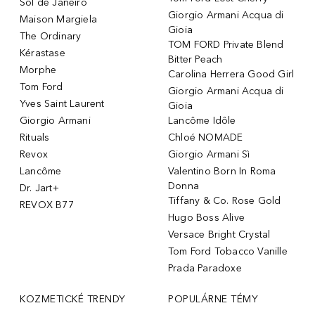
Sol de Janeiro
Giorgio Armani Acqua di
Maison Margiela
Gioia
The Ordinary
TOM FORD Private Blend
Kérastase
Bitter Peach
Morphe
Carolina Herrera Good Girl
Tom Ford
Giorgio Armani Acqua di
Yves Saint Laurent
Gioia
Giorgio Armani
Lancôme Idôle
Rituals
Chloé NOMADE
Revox
Giorgio Armani Sì
Lancôme
Valentino Born In Roma
Donna
Dr. Jart+
Tiffany & Co. Rose Gold
REVOX B77
Hugo Boss Alive
Versace Bright Crystal
Tom Ford Tobacco Vanille
Prada Paradoxe
KOZMETICKÉ TRENDY
POPULÁRNE TÉMY