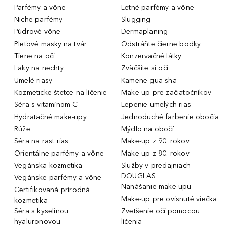
Parfémy a vône
Letné parfémy a vône
Niche parfémy
Slugging
Púdrové vône
Dermaplaning
Pleťové masky na tvár
Odstráňte čierne bodky
Tiene na oči
Konzervačné látky
Laky na nechty
Zväčšite si oči
Umelé riasy
Kamene gua sha
Kozmeticke štetce na líčenie
Make-up pre začiatočníkov
Séra s vitamínom C
Lepenie umelých rias
Hydratačné make-upy
Jednoduché farbenie obočia
Rúže
Mýdlo na obočí
Séra na rast rias
Make-up z 90. rokov
Orientálne parfémy a vône
Make-up z 80. rokov
Vegánska kozmetika
Služby v predajniach
DOUGLAS
Vegánske parfémy a vône
Nanášanie make-upu
Certifikovaná prírodná
Make-up pre ovisnuté viečka
kozmetika
Séra s kyselinou
Zvetšenie očí pomocou
hyaluronovou
líčenia