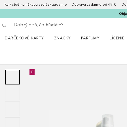
Ku každému nákupu vzorček zadarmo Doprava zadarmo od 49 € Doruče
Obja
Choď späť
Vykonajte vyhľadávanie
DARČEKOVÉ KARTY
ZNAČKY
PARFUMY
LÍČENIE
Otvorte menu ZNAČKY
Otvorte menu Parfumy
Otvorte 
%