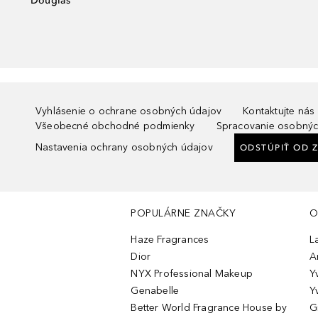
Douglas
Vyhlásenie o ochrane osobných údajov
Kontaktujte nás
Všeobecné obchodné podmienky
Spracovanie osobnýc
Nastavenia ochrany osobných údajov
ODSTÚPIŤ OD 
POPULÁRNE ZNAČKY
O
Haze Fragrances
L
Dior
A
NYX Professional Makeup
Y
Genabelle
Y
Better World Fragrance House by
G