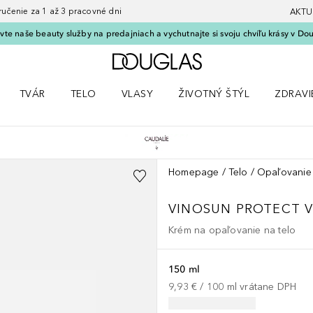
nie za 1 až 3 pracovné dni
AKTU
vte naše beauty služby na predajniach a vychutnajte si svoju chvíľu krásy v Dou
Domov
TVÁR
TELO
VLASY
ŽIVOTNÝ ŠTÝL
ZDRAVI
menu Líčenie
Otvorte menu Tvár
Otvorte menu Telo
Otvorte menu Vlasy
Otvorte menu Životný štýl
Otvorte
Homepage
Telo
Opaľovanie
VINOSUN PROTECT
Krém na opaľovanie na telo
150 ml
9,93 €
 / 
100
ml
vrátane DPH