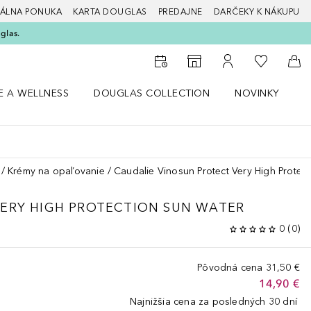
ÁLNA PONUKA
KARTA DOUGLAS
PREDAJNE
DARČEKY K NÁKUPU
glas.
Do môjho 
Do vyhľadávača predajní
Do môjho účtu
Do 
E A WELLNESS
DOUGLAS COLLECTION
NOVINKY
S
 menu Zdravie a wellness
Otvorte menu Douglas Collection
Otvorte menu No
O
Krémy na opaľovanie
Caudalie Vinosun Protect Very High Protec
VERY HIGH PROTECTION SUN WATER
0
(
0
)
Pôvodná cena
31,50 €
14,90 €
Najnižšia cena za posledných 30 dní