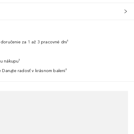
doručenie za 1 až 3 pracovné dni¹
u nákupu¹
 Darujte radosť v krásnom balení¹