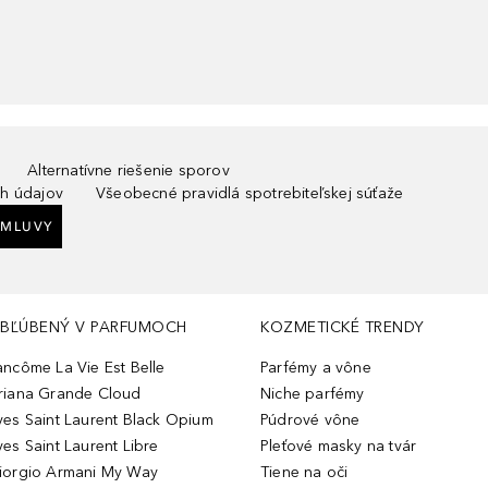
Alternatívne riešenie sporov
h údajov
Všeobecné pravidlá spotrebiteľskej súťaže
ZMLUVY
BĽÚBENÝ V PARFUMOCH
KOZMETICKÉ TRENDY
ancôme La Vie Est Belle
Parfémy a vône
riana Grande Cloud
Niche parfémy
ves Saint Laurent Black Opium
Púdrové vône
ves Saint Laurent Libre
Pleťové masky na tvár
iorgio Armani My Way
Tiene na oči