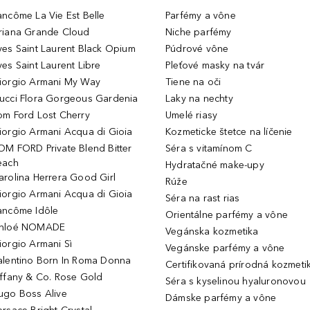
ancôme La Vie Est Belle
Parfémy a vône
riana Grande Cloud
Niche parfémy
ves Saint Laurent Black Opium
Púdrové vône
ves Saint Laurent Libre
Pleťové masky na tvár
iorgio Armani My Way
Tiene na oči
ucci Flora Gorgeous Gardenia
Laky na nechty
om Ford Lost Cherry
Umelé riasy
iorgio Armani Acqua di Gioia
Kozmeticke štetce na líčenie
OM FORD Private Blend Bitter
Séra s vitamínom C
each
Hydratačné make-upy
arolina Herrera Good Girl
Rúže
iorgio Armani Acqua di Gioia
Séra na rast rias
ancôme Idôle
Orientálne parfémy a vône
hloé NOMADE
Vegánska kozmetika
iorgio Armani Sì
Vegánske parfémy a vône
alentino Born In Roma Donna
Certifikovaná prírodná kozmeti
iffany & Co. Rose Gold
Séra s kyselinou hyaluronovou
ugo Boss Alive
Dámske parfémy a vône