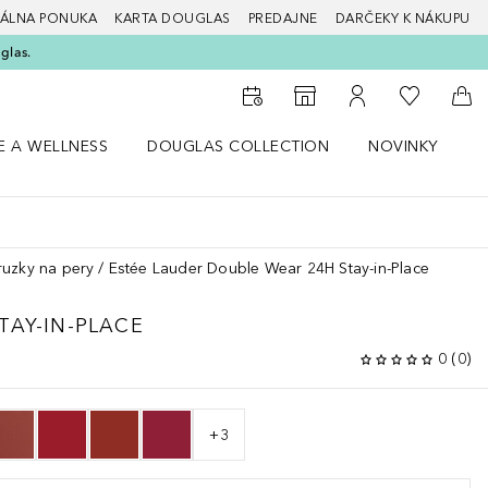
ÁLNA PONUKA
KARTA DOUGLAS
PREDAJNE
DARČEKY K NÁKUPU
glas.
Do môjho 
Do vyhľadávača predajní
Do môjho účtu
Do 
E A WELLNESS
DOUGLAS COLLECTION
NOVINKY
S
 menu Zdravie a wellness
Otvorte menu Douglas Collection
Otvorte menu No
O
ruzky na pery
Estée Lauder Double Wear 24H Stay-in-Place
TAY-IN-PLACE
0
(
0
)
+
3