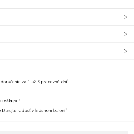
doručenie za 1 až 3 pracovné dni¹
u nákupu¹
 Darujte radosť v krásnom balení¹