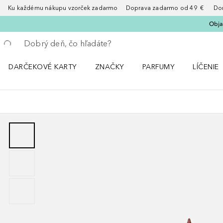
Ku každému nákupu vzorček zadarmo Doprava zadarmo od 49 € Doruče
Obja
Choď späť
Vykonajte vyhľadávanie
DARČEKOVÉ KARTY
ZNAČKY
PARFUMY
LÍČENIE
Otvorte menu ZNAČKY
Otvorte menu Parfumy
Otvorte 