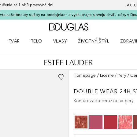
nie za 1 až 3 pracovné dni
AKTU
vte naše beauty služby na predajniach a vychutnajte si svoju chvíľu krásy v Dou
Domov
TVÁR
TELO
VLASY
ŽIVOTNÝ ŠTÝL
ZDRAVI
menu Líčenie
Otvorte menu Tvár
Otvorte menu Telo
Otvorte menu Vlasy
Otvorte menu Životný štýl
Otvorte
Homepage
Líčenie
Pery
Ce
DOUBLE WEAR
24H S
Kontúrovacia ceruzka na pery