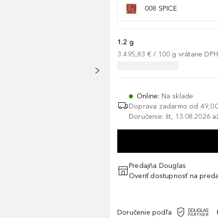
008 SPICE
1.2 g
3 495,83 €
 / 
100
g
vrátane DP
Online
:
Na sklade
Doprava zadarmo od
49,00
Doručenie: št, 13.08.2026 a
Predajňa Douglas
Overiť dostupnosť na preda
Doručenie podľa