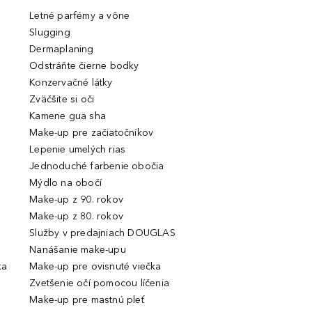
Letné parfémy a vône
Slugging
Dermaplaning
Odstráňte čierne bodky
Konzervačné látky
Zväčšite si oči
Kamene gua sha
Make-up pre začiatočníkov
Lepenie umelých rias
Jednoduché farbenie obočia
Mýdlo na obočí
Make-up z 90. rokov
Make-up z 80. rokov
Služby v predajniach DOUGLAS
Nanášanie make-upu
ka
Make-up pre ovisnuté viečka
Zvetšenie očí pomocou líčenia
Make-up pre mastnú pleť