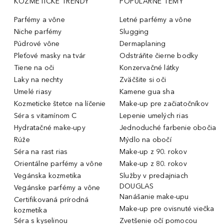
KOZMETICKÉ TRENDY
POPULÁRNE TÉMY
Parfémy a vône
Letné parfémy a vône
Niche parfémy
Slugging
Púdrové vône
Dermaplaning
Pleťové masky na tvár
Odstráňte čierne bodky
Tiene na oči
Konzervačné látky
Laky na nechty
Zväčšite si oči
Umelé riasy
Kamene gua sha
Kozmeticke štetce na líčenie
Make-up pre začiatočníkov
Séra s vitamínom C
Lepenie umelých rias
Hydratačné make-upy
Jednoduché farbenie obočia
Rúže
Mýdlo na obočí
Séra na rast rias
Make-up z 90. rokov
Orientálne parfémy a vône
Make-up z 80. rokov
Vegánska kozmetika
Služby v predajniach
DOUGLAS
Vegánske parfémy a vône
Nanášanie make-upu
Certifikovaná prírodná
Make-up pre ovisnuté viečka
kozmetika
Séra s kyselinou
Zvetšenie očí pomocou