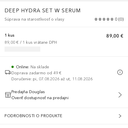
DEEP HYDRA SET W SERUM
Súprava na starostlivosť o vlasy
0
(
0
)
1 kus
89,00 €
89,00 €
 / 
1
kus
vrátane DPH
Online
:
Na sklade
Doprava zadarmo od 49 €
Doručenie: pi, 07.08.2026 až ut, 11.08.2026
Predajňa Douglas
Overiť dostupnosť na predajni
PRIDAŤ DO KOŠÍKA
RAGRANCE(SUPPLEMENT), CANNABIS SATIVA SEED OIL, PHENOXY
PODROBNOSTI O PRODUKTE