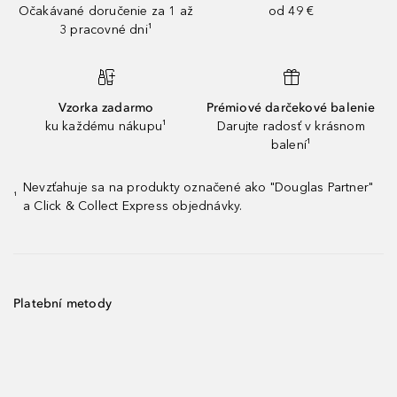
Očakávané doručenie za 1 až
od 49 €
3 pracovné dni¹
Vzorka zadarmo
Prémiové darčekové balenie
ku každému nákupu¹
Darujte radosť v krásnom
balení¹
Nevzťahuje sa na produkty označené ako "Douglas Partner"
¹
a Click & Collect Express objednávky.
Platební metody