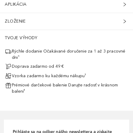
APLIKÁCIA
ZLOŽENIE
TVOJE VÝHODY
Rýchle dodanie Očakávané doručenie za 1 až 3 pracovné
dni¹
Doprava zadarmo od 49 €
Vzorka zadarmo ku každému nákupu¹
Prémiové darčekové balenie Darujte radosť v krásnom
balení¹
Prihláste sa na odber nášho newslettera a získajte