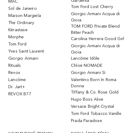
Gardenia
MAC
Tom Ford Lost Cherry
Sol de Janeiro
Giorgio Armani Acqua di
Maison Margiela
Gioia
The Ordinary
TOM FORD Private Blend
Kérastase
Bitter Peach
Morphe
Carolina Herrera Good Girl
Tom Ford
Giorgio Armani Acqua di
Yves Saint Laurent
Gioia
Giorgio Armani
Lancôme Idôle
Rituals
Chloé NOMADE
Revox
Giorgio Armani Sì
Lancôme
Valentino Born In Roma
Donna
Dr. Jart+
Tiffany & Co. Rose Gold
REVOX B77
Hugo Boss Alive
Versace Bright Crystal
Tom Ford Tobacco Vanille
Prada Paradoxe