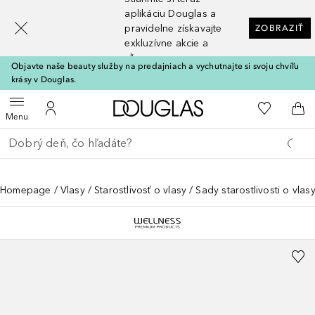
[navigation.slideout.screenreader]
aplikáciu Douglas a
pravidelne získavajte
ZOBRAZIŤ
exkluzívne akcie a
zľavy
Objavte naše beauty služby na predajniach a vychutnajte si svoju chvíľu
krásy v Douglas.
Domov
Do môjho 
Otvoriť menu
Do môjho účtu
Do 
Menu
Choď späť
Vykonajte vyhľadávanie
Homepage
Vlasy
Starostlivosť o vlasy
Sady starostlivosti o vlas