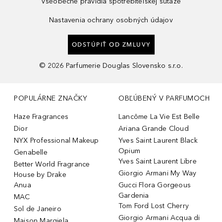
Všeobecné pravidlá spotrebiteľskej súťaže
Nastavenia ochrany osobných údajov
ODSTÚPIŤ OD ZMLUVY
©
2026
Parfumerie Douglas Slovensko s.r.o.
POPULÁRNE ZNAČKY
OBĽÚBENÝ V PARFUMOCH
Haze Fragrances
Lancôme La Vie Est Belle
Dior
Ariana Grande Cloud
NYX Professional Makeup
Yves Saint Laurent Black
Opium
Genabelle
Yves Saint Laurent Libre
Better World Fragrance
Giorgio Armani My Way
House by Drake
Anua
Gucci Flora Gorgeous
Gardenia
MAC
Tom Ford Lost Cherry
Sol de Janeiro
Giorgio Armani Acqua di
Maison Margiela