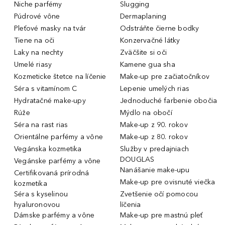
Niche parfémy
Slugging
Púdrové vône
Dermaplaning
Pleťové masky na tvár
Odstráňte čierne bodky
Tiene na oči
Konzervačné látky
Laky na nechty
Zväčšite si oči
Umelé riasy
Kamene gua sha
Kozmeticke štetce na líčenie
Make-up pre začiatočníkov
Séra s vitamínom C
Lepenie umelých rias
Hydratačné make-upy
Jednoduché farbenie obočia
Rúže
Mýdlo na obočí
Séra na rast rias
Make-up z 90. rokov
Orientálne parfémy a vône
Make-up z 80. rokov
Vegánska kozmetika
Služby v predajniach
DOUGLAS
Vegánske parfémy a vône
Nanášanie make-upu
Certifikovaná prírodná
Make-up pre ovisnuté viečka
kozmetika
Séra s kyselinou
Zvetšenie očí pomocou
hyaluronovou
líčenia
Dámske parfémy a vône
Make-up pre mastnú pleť