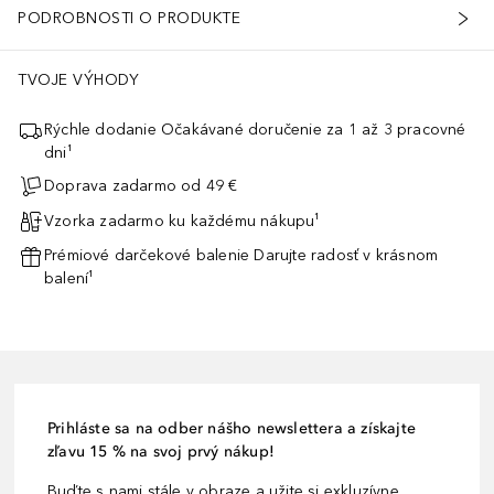
PODROBNOSTI O PRODUKTE
TVOJE VÝHODY
Rýchle dodanie Očakávané doručenie za 1 až 3 pracovné
dni¹
Doprava zadarmo od 49 €
Vzorka zadarmo ku každému nákupu¹
Prémiové darčekové balenie Darujte radosť v krásnom
balení¹
Prihláste sa na odber nášho newslettera a získajte
zľavu 15 % na svoj prvý nákup!
Buďte s nami stále v obraze a užite si exkluzívne