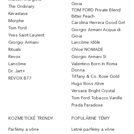
Gioia
The Ordinary
TOM FORD Private Blend
Kérastase
Bitter Peach
Morphe
Carolina Herrera Good Girl
Tom Ford
Giorgio Armani Acqua di
Yves Saint Laurent
Gioia
Giorgio Armani
Lancôme Idôle
Rituals
Chloé NOMADE
Revox
Giorgio Armani Sì
Lancôme
Valentino Born In Roma
Donna
Dr. Jart+
Tiffany & Co. Rose Gold
REVOX B77
Hugo Boss Alive
Versace Bright Crystal
Tom Ford Tobacco Vanille
Prada Paradoxe
KOZMETICKÉ TRENDY
POPULÁRNE TÉMY
Parfémy a vône
Letné parfémy a vône