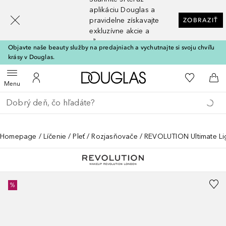
[navigation.slideout.screenreader]
aplikáciu Douglas a
pravidelne získavajte
ZOBRAZIŤ
exkluzívne akcie a
zľavy
Objavte naše beauty služby na predajniach a vychutnajte si svoju chvíľu
krásy v Douglas.
Domov
Do môjho 
Otvoriť menu
Do môjho účtu
Do 
Menu
Choď späť
Vykonajte vyhľadávanie
Homepage
Líčenie
Pleť
Rozjasňovače
REVOLUTION Ultimate Li
%