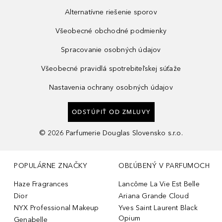
Alternatívne riešenie sporov
Všeobecné obchodné podmienky
Spracovanie osobných údajov
Všeobecné pravidlá spotrebiteľskej súťaže
Nastavenia ochrany osobných údajov
ODSTÚPIŤ OD ZMLUVY
©
2026
Parfumerie Douglas Slovensko s.r.o.
POPULÁRNE ZNAČKY
OBĽÚBENÝ V PARFUMOCH
Haze Fragrances
Lancôme La Vie Est Belle
Dior
Ariana Grande Cloud
NYX Professional Makeup
Yves Saint Laurent Black
Opium
Genabelle