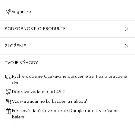
vegánske
PODROBNOSTI O PRODUKTE
ZLOŽENIE
TVOJE VÝHODY
Rýchle dodanie Očakávané doručenie za 1 až 3 pracovné
dni¹
Doprava zadarmo od 49 €
Vzorka zadarmo ku každému nákupu¹
Prémiové darčekové balenie Darujte radosť v krásnom
balení¹