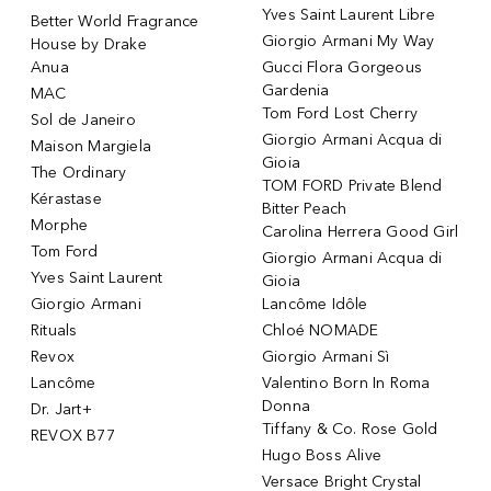
Yves Saint Laurent Libre
Better World Fragrance
Giorgio Armani My Way
House by Drake
Anua
Gucci Flora Gorgeous
Gardenia
MAC
Tom Ford Lost Cherry
Sol de Janeiro
Giorgio Armani Acqua di
Maison Margiela
Gioia
The Ordinary
TOM FORD Private Blend
Kérastase
Bitter Peach
Morphe
Carolina Herrera Good Girl
Tom Ford
Giorgio Armani Acqua di
Yves Saint Laurent
Gioia
Giorgio Armani
Lancôme Idôle
Rituals
Chloé NOMADE
Revox
Giorgio Armani Sì
Lancôme
Valentino Born In Roma
Donna
Dr. Jart+
Tiffany & Co. Rose Gold
REVOX B77
Hugo Boss Alive
Versace Bright Crystal