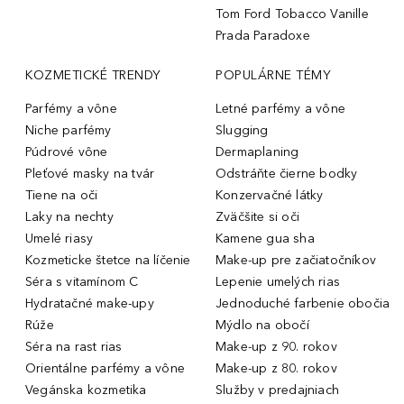
Tom Ford Tobacco Vanille
Prada Paradoxe
KOZMETICKÉ TRENDY
POPULÁRNE TÉMY
Parfémy a vône
Letné parfémy a vône
Niche parfémy
Slugging
Púdrové vône
Dermaplaning
Pleťové masky na tvár
Odstráňte čierne bodky
Tiene na oči
Konzervačné látky
Laky na nechty
Zväčšite si oči
Umelé riasy
Kamene gua sha
Kozmeticke štetce na líčenie
Make-up pre začiatočníkov
Séra s vitamínom C
Lepenie umelých rias
Hydratačné make-upy
Jednoduché farbenie obočia
Rúže
Mýdlo na obočí
Séra na rast rias
Make-up z 90. rokov
Orientálne parfémy a vône
Make-up z 80. rokov
Vegánska kozmetika
Služby v predajniach