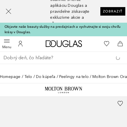
[navigation.slideout.screenreader]
aplikáciu Douglas a
pravidelne získavajte
ZOBRAZIŤ
exkluzívne akcie a
zľavy
Objavte naše beauty služby na predajniach a vychutnajte si svoju chvíľu
krásy v Douglas.
Domov
Do môjho 
Otvoriť menu
Do môjho účtu
Do 
Menu
Choď späť
Vykonajte vyhľadávanie
Homepage
Telo
Do kúpeľa
Peelingy na telo
Molton Brown Ora