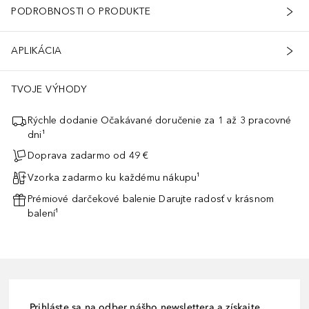
PODROBNOSTI O PRODUKTE
APLIKÁCIA
TVOJE VÝHODY
Rýchle dodanie Očakávané doručenie za 1 až 3 pracovné
dni¹
Doprava zadarmo od 49 €
Vzorka zadarmo ku každému nákupu¹
Prémiové darčekové balenie Darujte radosť v krásnom
balení¹
Prihláste sa na odber nášho newslettera a získajte