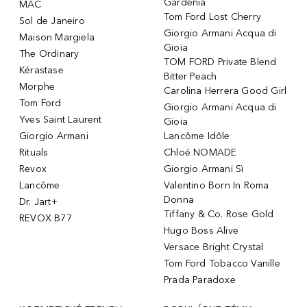
Gardenia
MAC
Tom Ford Lost Cherry
Sol de Janeiro
Giorgio Armani Acqua di
Maison Margiela
Gioia
The Ordinary
TOM FORD Private Blend
Kérastase
Bitter Peach
Morphe
Carolina Herrera Good Girl
Tom Ford
Giorgio Armani Acqua di
Yves Saint Laurent
Gioia
Giorgio Armani
Lancôme Idôle
Rituals
Chloé NOMADE
Revox
Giorgio Armani Sì
Lancôme
Valentino Born In Roma
Donna
Dr. Jart+
Tiffany & Co. Rose Gold
REVOX B77
Hugo Boss Alive
Versace Bright Crystal
Tom Ford Tobacco Vanille
Prada Paradoxe