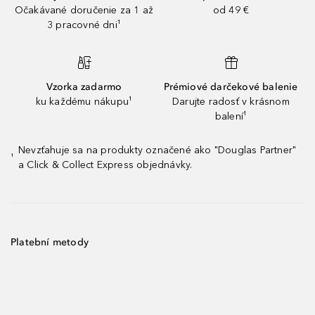
Očakávané doručenie za 1 až
od 49 €
3 pracovné dni¹
Vzorka zadarmo
Prémiové darčekové balenie
ku každému nákupu¹
Darujte radosť v krásnom
balení¹
Nevzťahuje sa na produkty označené ako "Douglas Partner"
¹
a Click & Collect Express objednávky.
Platební metody