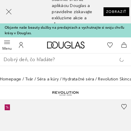
[navigation.slideout.screenreader]
aplikáciu Douglas a
pravidelne získavajte
ZOBRAZIŤ
exkluzívne akcie a
zľavy
Objavte naše beauty služby na predajniach a vychutnajte si svoju chvíľu
krásy v Douglas.
Domov
Do môjho 
Otvoriť menu
Do môjho účtu
Do 
Menu
Choď späť
Vykonajte vyhľadávanie
Homepage
Tvár
Séra a kúry
Hydratačné séra
Revolution Skinc
%