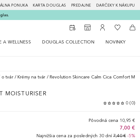
ÁLNA PONUKA
KARTA DOUGLAS
PREDAJNE
DARČEKY K NÁKUPU
glas.
Do môjho 
Do vyhľadávača predajní
Do môjho účtu
Do 
E A WELLNESS
DOUGLAS COLLECTION
NOVINKY
S
 menu Zdravie a wellness
Otvorte menu Douglas Collection
Otvorte menu No
O
 o tvár
Krémy na tvár
Revolution Skincare Calm Cica Comfort Mois
T MOISTURISER
0
(
0
)
Pôvodná cena
10,95 €
7,00 €
Najnižšia cena za posledných 30 dní
7,40 €
-5%