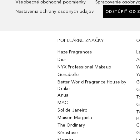
Všeobecné obchodné podmienky
Spracovanie osobnýc
Nastavenia ochrany osobných údajov
ODSTÚPIŤ OD 
POPULÁRNE ZNAČKY
O
Haze Fragrances
L
Dior
A
NYX Professional Makeup
Y
Genabelle
Y
Better World Fragrance House by
G
Drake
G
Anua
T
MAC
G
Sol de Janeiro
T
Maison Margiela
P
The Ordinary
C
Kérastase
G