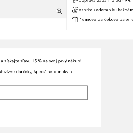
Doprava zadarmo od 49 €
Vzorka zadarmo ku každém
Prémiové darčekové balenie
a získajte zľavu 15 % na svoj prvý nákup!
xkluzívne darčeky, špeciálne ponuky a