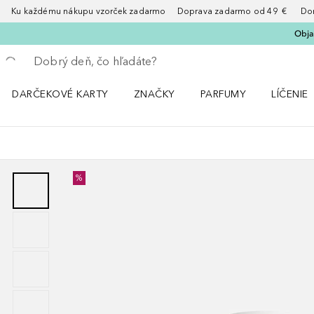
Ku každému nákupu vzorček zadarmo Doprava zadarmo od 49 € Doruče
Obja
Choď späť
Vykonajte vyhľadávanie
DARČEKOVÉ KARTY
ZNAČKY
PARFUMY
LÍČENIE
Otvorte menu ZNAČKY
Otvorte menu Parfumy
Otvorte 
%