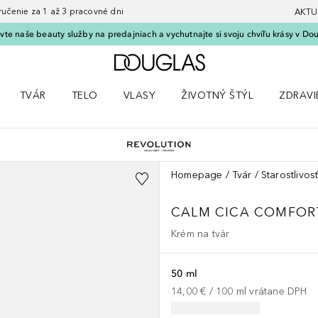
nie za 1 až 3 pracovné dni
AKTU
vte naše beauty služby na predajniach a vychutnajte si svoju chvíľu krásy v Dou
Domov
TVÁR
TELO
VLASY
ŽIVOTNÝ ŠTÝL
ZDRAVI
menu Líčenie
Otvorte menu Tvár
Otvorte menu Telo
Otvorte menu Vlasy
Otvorte menu Životný štýl
Otvorte
Homepage
Tvár
Starostlivosť
CALM
CICA COMFOR
Krém na tvár
50 ml
14,00 €
 / 
100
ml
vrátane DPH