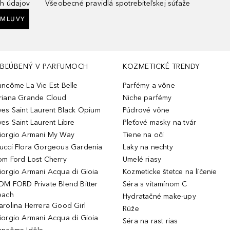
h údajov
Všeobecné pravidlá spotrebiteľskej súťaže
ZMLUVY
BĽÚBENÝ V PARFUMOCH
KOZMETICKÉ TRENDY
ancôme La Vie Est Belle
Parfémy a vône
riana Grande Cloud
Niche parfémy
ves Saint Laurent Black Opium
Púdrové vône
ves Saint Laurent Libre
Pleťové masky na tvár
iorgio Armani My Way
Tiene na oči
ucci Flora Gorgeous Gardenia
Laky na nechty
om Ford Lost Cherry
Umelé riasy
iorgio Armani Acqua di Gioia
Kozmeticke štetce na líčenie
OM FORD Private Blend Bitter
Séra s vitamínom C
each
Hydratačné make-upy
arolina Herrera Good Girl
Rúže
iorgio Armani Acqua di Gioia
Séra na rast rias