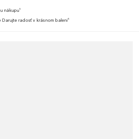
u nákupu¹
 Darujte radosť v krásnom balení¹