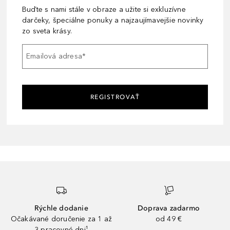
Buďte s nami stále v obraze a užite si exkluzívne
darčeky, špeciálne ponuky a najzaujímavejšie novinky
zo sveta krásy.
Emailová adresa
*
REGISTROVAŤ
Rýchle dodanie
Doprava zadarmo
Očakávané doručenie za 1 až
od 49 €
3 pracovné dni¹