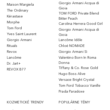
Giorgio Armani Acqua di
Maison Margiela
Gioia
The Ordinary
TOM FORD Private Blend
Kérastase
Bitter Peach
Morphe
Carolina Herrera Good Girl
Tom Ford
Giorgio Armani Acqua di
Yves Saint Laurent
Gioia
Giorgio Armani
Lancôme Idôle
Rituals
Chloé NOMADE
Revox
Giorgio Armani Sì
Lancôme
Valentino Born In Roma
Donna
Dr. Jart+
Tiffany & Co. Rose Gold
REVOX B77
Hugo Boss Alive
Versace Bright Crystal
Tom Ford Tobacco Vanille
Prada Paradoxe
KOZMETICKÉ TRENDY
POPULÁRNE TÉMY