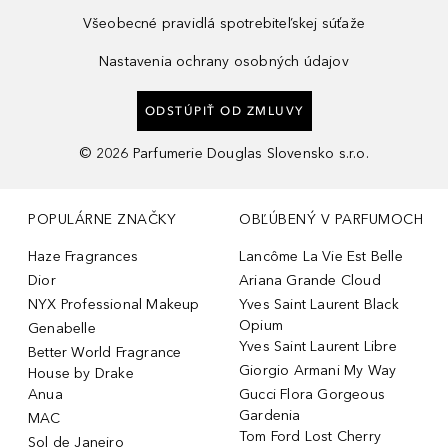
Všeobecné pravidlá spotrebiteľskej súťaže
Nastavenia ochrany osobných údajov
ODSTÚPIŤ OD ZMLUVY
©
2026
Parfumerie Douglas Slovensko s.r.o.
POPULÁRNE ZNAČKY
OBĽÚBENÝ V PARFUMOCH
Haze Fragrances
Lancôme La Vie Est Belle
Dior
Ariana Grande Cloud
NYX Professional Makeup
Yves Saint Laurent Black
Opium
Genabelle
Yves Saint Laurent Libre
Better World Fragrance
Giorgio Armani My Way
House by Drake
Anua
Gucci Flora Gorgeous
Gardenia
MAC
Tom Ford Lost Cherry
Sol de Janeiro