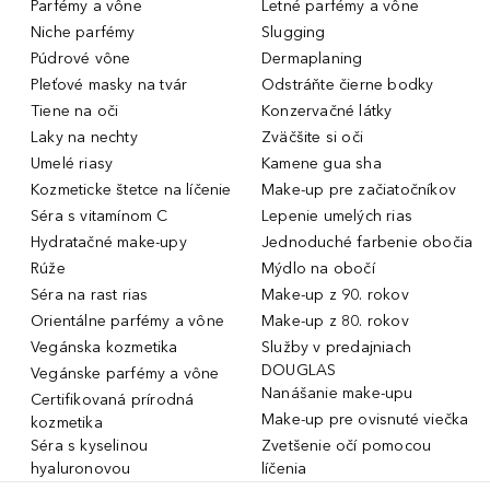
Parfémy a vône
Letné parfémy a vône
Niche parfémy
Slugging
Púdrové vône
Dermaplaning
Pleťové masky na tvár
Odstráňte čierne bodky
Tiene na oči
Konzervačné látky
Laky na nechty
Zväčšite si oči
Umelé riasy
Kamene gua sha
Kozmeticke štetce na líčenie
Make-up pre začiatočníkov
Séra s vitamínom C
Lepenie umelých rias
Hydratačné make-upy
Jednoduché farbenie obočia
Rúže
Mýdlo na obočí
Séra na rast rias
Make-up z 90. rokov
Orientálne parfémy a vône
Make-up z 80. rokov
Vegánska kozmetika
Služby v predajniach
DOUGLAS
Vegánske parfémy a vône
Nanášanie make-upu
Certifikovaná prírodná
Make-up pre ovisnuté viečka
kozmetika
Séra s kyselinou
Zvetšenie očí pomocou
hyaluronovou
líčenia