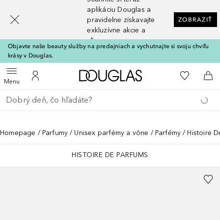
[navigation.slideout.screenreader]
aplikáciu Douglas a
pravidelne získavajte
ZOBRAZIŤ
exkluzívne akcie a
zľavy
Objavte naše beauty služby na predajniach a vychutnajte si svoju chvíľu
krásy v Douglas.
Domov
Do môjho 
Otvoriť menu
Do môjho účtu
Do 
Menu
Choď späť
Vykonajte vyhľadávanie
Homepage
Parfumy
Unisex parfémy a vône
Parfémy
Histoire D
HISTOIRE DE PARFUMS