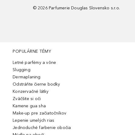
©
2026
Parfumerie Douglas Slovensko s.r.o.
POPULÁRNE TÉMY
Letné parfémy a vône
Slugging
Dermaplaning
Odstráňte čierne bodky
Konzervačné látky
Zväčšite si oči
Kamene gua sha
Make-up pre začiatočníkov
Lepenie umelých rias
Jednoduché farbenie obočia
Mýdlo na obočí