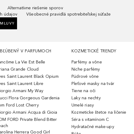
Alternatívne riešenie sporov
h údajov
Všeobecné pravidlá spotrebiteľskej súťaže
ZMLUVY
BĽÚBENÝ V PARFUMOCH
KOZMETICKÉ TRENDY
ancôme La Vie Est Belle
Parfémy a vône
riana Grande Cloud
Niche parfémy
ves Saint Laurent Black Opium
Púdrové vône
ves Saint Laurent Libre
Pleťové masky na tvár
iorgio Armani My Way
Tiene na oči
ucci Flora Gorgeous Gardenia
Laky na nechty
om Ford Lost Cherry
Umelé riasy
iorgio Armani Acqua di Gioia
Kozmeticke štetce na líčenie
OM FORD Private Blend Bitter
Séra s vitamínom C
each
Hydratačné make-upy
arolina Herrera Good Girl
Rúže