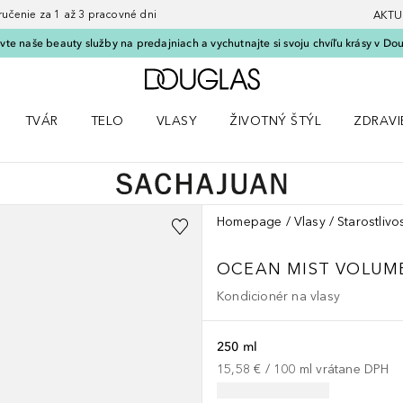
nie za 1 až 3 pracovné dni
AKTU
vte naše beauty služby na predajniach a vychutnajte si svoju chvíľu krásy v Dou
Domov
TVÁR
TELO
VLASY
ŽIVOTNÝ ŠTÝL
ZDRAVI
menu Líčenie
Otvorte menu Tvár
Otvorte menu Telo
Otvorte menu Vlasy
Otvorte menu Životný štýl
Otvorte
Homepage
Vlasy
Starostlivo
OCEAN MIST VOLUM
Kondicionér na vlasy
250 ml
15,58 €
 / 
100
ml
vrátane DPH