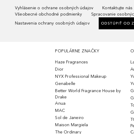
Vyhlásenie o ochrane osobných údajov
Kontaktujte nás
Všeobecné obchodné podmienky
Spracovanie osobnýc
Nastavenia ochrany osobných údajov
ODSTÚPIŤ OD 
POPULÁRNE ZNAČKY
O
Haze Fragrances
L
Dior
A
NYX Professional Makeup
Y
Genabelle
Y
Better World Fragrance House by
G
Drake
G
Anua
T
MAC
G
Sol de Janeiro
T
Maison Margiela
P
The Ordinary
C