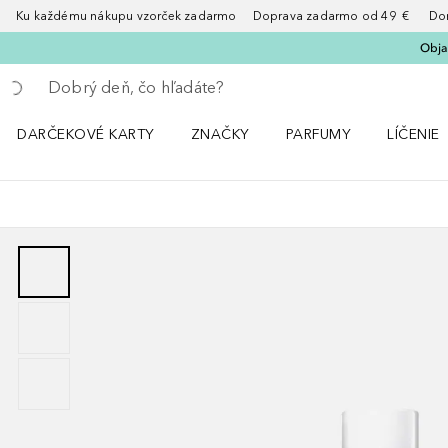
Ku každému nákupu vzorček zadarmo Doprava zadarmo od 49 € Doruče
Obja
Choď späť
Vykonajte vyhľadávanie
DARČEKOVÉ KARTY
ZNAČKY
PARFUMY
LÍČENIE
Otvorte menu ZNAČKY
Otvorte menu Parfumy
Otvorte 