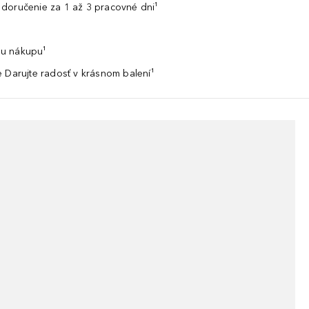
doručenie za 1 až 3 pracovné dni¹
u nákupu¹
 Darujte radosť v krásnom balení¹