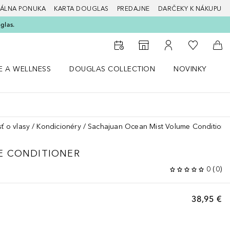
ÁLNA PONUKA
KARTA DOUGLAS
PREDAJNE
DARČEKY K NÁKUPU
glas.
Do môjho 
Do vyhľadávača predajní
Do môjho účtu
Do 
E A WELLNESS
DOUGLAS COLLECTION
NOVINKY
S
 menu Zdravie a wellness
Otvorte menu Douglas Collection
Otvorte menu No
O
sť o vlasy
Kondicionéry
Sachajuan Ocean Mist Volume Conditione
E CONDITIONER
0
(
0
)
38,95 €