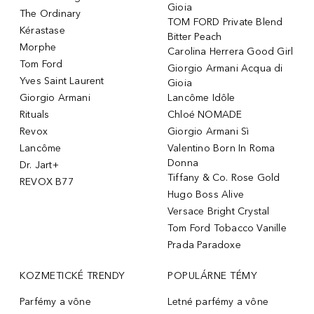
Gioia
The Ordinary
TOM FORD Private Blend
Kérastase
Bitter Peach
Morphe
Carolina Herrera Good Girl
Tom Ford
Giorgio Armani Acqua di
Yves Saint Laurent
Gioia
Giorgio Armani
Lancôme Idôle
Rituals
Chloé NOMADE
Revox
Giorgio Armani Sì
Lancôme
Valentino Born In Roma
Donna
Dr. Jart+
Tiffany & Co. Rose Gold
REVOX B77
Hugo Boss Alive
Versace Bright Crystal
Tom Ford Tobacco Vanille
Prada Paradoxe
KOZMETICKÉ TRENDY
POPULÁRNE TÉMY
Parfémy a vône
Letné parfémy a vône