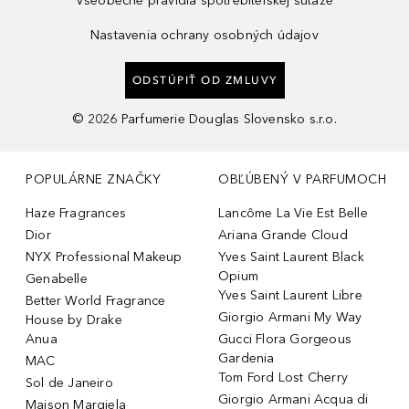
Všeobecné pravidlá spotrebiteľskej súťaže
Nastavenia ochrany osobných údajov
ODSTÚPIŤ OD ZMLUVY
©
2026
Parfumerie Douglas Slovensko s.r.o.
POPULÁRNE ZNAČKY
OBĽÚBENÝ V PARFUMOCH
Haze Fragrances
Lancôme La Vie Est Belle
Dior
Ariana Grande Cloud
NYX Professional Makeup
Yves Saint Laurent Black
Opium
Genabelle
Yves Saint Laurent Libre
Better World Fragrance
Giorgio Armani My Way
House by Drake
Anua
Gucci Flora Gorgeous
Gardenia
MAC
Tom Ford Lost Cherry
Sol de Janeiro
Giorgio Armani Acqua di
Maison Margiela