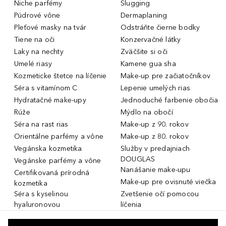
Niche parfémy
Slugging
Púdrové vône
Dermaplaning
Pleťové masky na tvár
Odstráňte čierne bodky
Tiene na oči
Konzervačné látky
Laky na nechty
Zväčšite si oči
Umelé riasy
Kamene gua sha
Kozmeticke štetce na líčenie
Make-up pre začiatočníkov
Séra s vitamínom C
Lepenie umelých rias
Hydratačné make-upy
Jednoduché farbenie obočia
Rúže
Mýdlo na obočí
Séra na rast rias
Make-up z 90. rokov
Orientálne parfémy a vône
Make-up z 80. rokov
Vegánska kozmetika
Služby v predajniach
DOUGLAS
Vegánske parfémy a vône
Nanášanie make-upu
Certifikovaná prírodná
Make-up pre ovisnuté viečka
kozmetika
Séra s kyselinou
Zvetšenie očí pomocou
hyaluronovou
líčenia
Dámske parfémy a vône
Make-up pre mastnú pleť