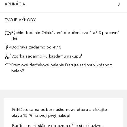
APLIKÁCIA
TVOJE VÝHODY
Rýchle dodanie Očakávané doručenie za 1 až 3 pracovné
dni¹
Doprava zadarmo od 49 €
Vzorka zadarmo ku každému nákupu¹
Prémiové darčekové balenie Darujte radosť v krásnom
balení¹
Prihláste sa na odber nášho newslettera a získajte
zľavu 15 % na svoj prvý nákup!
Buďte s nami stále v obraze a užite si exkluzívne