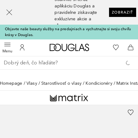
[navigation.slideout.screenreader]
aplikáciu Douglas a
pravidelne získavajte
ZOBRAZIŤ
exkluzívne akcie a
zľavy
Objavte naše beauty služby na predajniach a vychutnajte si svoju chvíľu
krásy v Douglas.
Domov
Do môjho 
Otvoriť menu
Do môjho účtu
Do 
Menu
Choď späť
Vykonajte vyhľadávanie
Homepage
Vlasy
Starostlivosť o vlasy
Kondicionéry
Matrix Ins