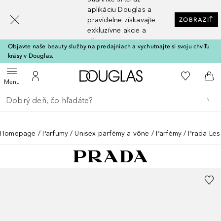
[navigation.slideout.screenreader]
aplikáciu Douglas a
pravidelne získavajte
ZOBRAZIŤ
exkluzívne akcie a
zľavy
Objavte naše beauty služby na predajniach a vychutnajte si svoju chvíľu
krásy v Douglas.
Domov
Do môjho 
Otvoriť menu
Do môjho účtu
Do 
Menu
Choď späť
Vykonajte vyhľadávanie
Homepage
Parfumy
Unisex parfémy a vône
Parfémy
Prada Les 