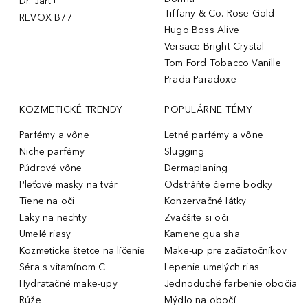
Dr. Jart+
Tiffany & Co. Rose Gold
REVOX B77
Hugo Boss Alive
Versace Bright Crystal
Tom Ford Tobacco Vanille
Prada Paradoxe
KOZMETICKÉ TRENDY
POPULÁRNE TÉMY
Parfémy a vône
Letné parfémy a vône
Niche parfémy
Slugging
Púdrové vône
Dermaplaning
Pleťové masky na tvár
Odstráňte čierne bodky
Tiene na oči
Konzervačné látky
Laky na nechty
Zväčšite si oči
Umelé riasy
Kamene gua sha
Kozmeticke štetce na líčenie
Make-up pre začiatočníkov
Séra s vitamínom C
Lepenie umelých rias
Hydratačné make-upy
Jednoduché farbenie obočia
Rúže
Mýdlo na obočí