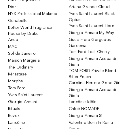
Dior
Ariana Grande Cloud
NYX Professional Makeup
Yves Saint Laurent Black
Opium
Genabelle
Yves Saint Laurent Libre
Better World Fragrance
Giorgio Armani My Way
House by Drake
Anua
Gucci Flora Gorgeous
Gardenia
MAC
Tom Ford Lost Cherry
Sol de Janeiro
Giorgio Armani Acqua di
Maison Margiela
Gioia
The Ordinary
TOM FORD Private Blend
Kérastase
Bitter Peach
Morphe
Carolina Herrera Good Girl
Tom Ford
Giorgio Armani Acqua di
Yves Saint Laurent
Gioia
Giorgio Armani
Lancôme Idôle
Rituals
Chloé NOMADE
Revox
Giorgio Armani Sì
Lancôme
Valentino Born In Roma
Donna