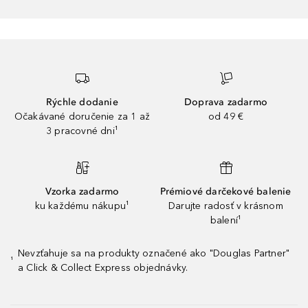
Rýchle dodanie
Doprava zadarmo
Očakávané doručenie za 1 až
od 49 €
3 pracovné dni¹
Vzorka zadarmo
Prémiové darčekové balenie
ku každému nákupu¹
Darujte radosť v krásnom
balení¹
Nevzťahuje sa na produkty označené ako "Douglas Partner"
¹
a Click & Collect Express objednávky.