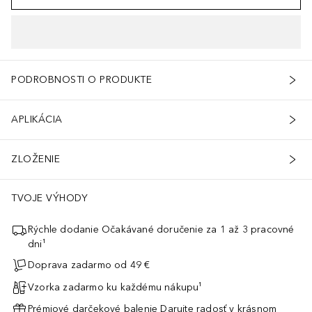
PODROBNOSTI O PRODUKTE
APLIKÁCIA
ZLOŽENIE
TVOJE VÝHODY
Rýchle dodanie Očakávané doručenie za 1 až 3 pracovné
dni¹
Doprava zadarmo od 49 €
Vzorka zadarmo ku každému nákupu¹
Prémiové darčekové balenie Darujte radosť v krásnom