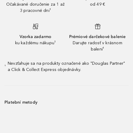
Očakávané doručenie za 1 až
od 49 €
3 pracovné dni¹
Vzorka zadarmo
Prémiové darčekové balenie
ku každému nákupu¹
Darujte radosť v krásnom
balení¹
Nevzťahuje sa na produkty označené ako "Douglas Partner"
¹
a Click & Collect Express objednávky.
Platební metody