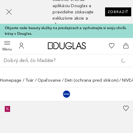
[navigation.slideout.screenreader]
aplikáciu Douglas a
pravidelne získavajte
ZOBRAZIŤ
exkluzívne akcie a
zľavy
Objavte naše beauty služby na predajniach a vychutnajte si svoju chvíľu
krásy v Douglas.
Domov
Do môjho 
Otvoriť menu
Do môjho účtu
Do 
Menu
Choď späť
Vykonajte vyhľadávanie
Homepage
Tvár
Opaľovanie
Deti (ochrana pred slnkom)
NIVEA
%