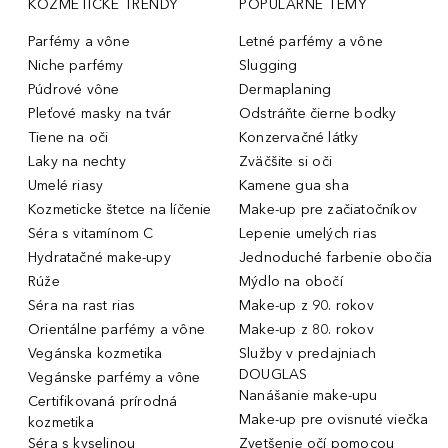
KOZMETICKÉ TRENDY
POPULÁRNE TÉMY
Parfémy a vône
Letné parfémy a vône
Niche parfémy
Slugging
Púdrové vône
Dermaplaning
Pleťové masky na tvár
Odstráňte čierne bodky
Tiene na oči
Konzervačné látky
Laky na nechty
Zväčšite si oči
Umelé riasy
Kamene gua sha
Kozmeticke štetce na líčenie
Make-up pre začiatočníkov
Séra s vitamínom C
Lepenie umelých rias
Hydratačné make-upy
Jednoduché farbenie obočia
Rúže
Mýdlo na obočí
Séra na rast rias
Make-up z 90. rokov
Orientálne parfémy a vône
Make-up z 80. rokov
Vegánska kozmetika
Služby v predajniach
DOUGLAS
Vegánske parfémy a vône
Nanášanie make-upu
Certifikovaná prírodná
Make-up pre ovisnuté viečka
kozmetika
Séra s kyselinou
Zvetšenie očí pomocou