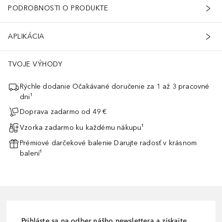
PODROBNOSTI O PRODUKTE
nenie vážne ohrozuje zdravie. Ani výrobky proti slnečnému žiareniu
APLIKÁCIA
TVOJE VÝHODY
Rýchle dodanie Očakávané doručenie za 1 až 3 pracovné
dni¹
Doprava zadarmo od 49 €
Vzorka zadarmo ku každému nákupu¹
Prémiové darčekové balenie Darujte radosť v krásnom
balení¹
Prihláste sa na odber nášho newslettera a získajte