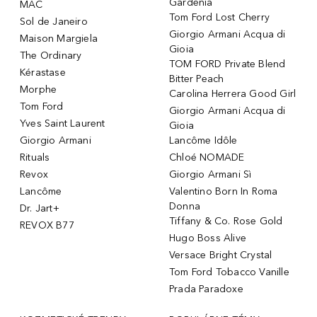
Gardenia
MAC
Tom Ford Lost Cherry
Sol de Janeiro
Giorgio Armani Acqua di
Maison Margiela
Gioia
The Ordinary
TOM FORD Private Blend
Kérastase
Bitter Peach
Morphe
Carolina Herrera Good Girl
Tom Ford
Giorgio Armani Acqua di
Yves Saint Laurent
Gioia
Giorgio Armani
Lancôme Idôle
Rituals
Chloé NOMADE
Revox
Giorgio Armani Sì
Lancôme
Valentino Born In Roma
Donna
Dr. Jart+
Tiffany & Co. Rose Gold
REVOX B77
Hugo Boss Alive
Versace Bright Crystal
Tom Ford Tobacco Vanille
Prada Paradoxe