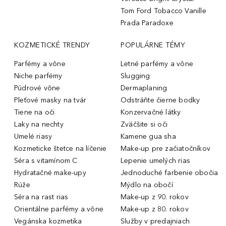
Tom Ford Tobacco Vanille
Prada Paradoxe
KOZMETICKÉ TRENDY
POPULÁRNE TÉMY
Parfémy a vône
Letné parfémy a vône
Niche parfémy
Slugging
Púdrové vône
Dermaplaning
Pleťové masky na tvár
Odstráňte čierne bodky
Tiene na oči
Konzervačné látky
Laky na nechty
Zväčšite si oči
Umelé riasy
Kamene gua sha
Kozmeticke štetce na líčenie
Make-up pre začiatočníkov
Séra s vitamínom C
Lepenie umelých rias
Hydratačné make-upy
Jednoduché farbenie obočia
Rúže
Mýdlo na obočí
Séra na rast rias
Make-up z 90. rokov
Orientálne parfémy a vône
Make-up z 80. rokov
Vegánska kozmetika
Služby v predajniach