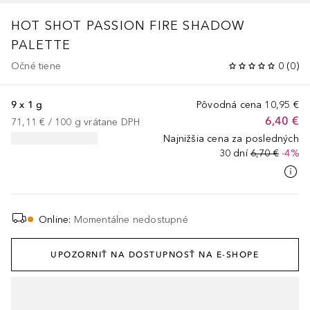
HOT SHOT
PASSION FIRE SHADOW
PALETTE
Očné tiene
0
(
0
)
9 x 1 g
Pôvodná cena
10,95 €
6,40 €
71,11 €
 / 
100
g
vrátane DPH
Najnižšia cena za posledných
30 dní
6,70 €
-4%
Online
:
Momentálne nedostupné
UPOZORNIŤ NA DOSTUPNOSŤ NA E-SHOPE