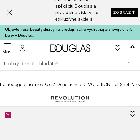
[navigation.slideout.screenreader]
aplikáciu Douglas a
pravidelne získavajte
ZOBRAZIŤ
exkluzívne akcie a
zľavy
Objavte naše beauty služby na predajniach a vychutnajte si svoju chvíľu
krásy v Douglas.
Domov
Do môjho 
Otvoriť menu
Do môjho účtu
Do 
Menu
Choď späť
Vykonajte vyhľadávanie
Homepage
Líčenie
Oči
Očné tiene
REVOLUTION Hot Shot Passi
%