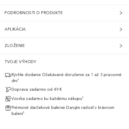
HYLHEXYL SYRINGYLIDENEMALONATE, CAPRYLIC/CAPRIC TRIGLYCERI
PODROBNOSTI O PRODUKTE
APLIKÁCIA
ZLOŽENIE
TVOJE VÝHODY
Rýchle dodanie Očakávané doručenie za 1 až 3 pracovné
dni¹
Doprava zadarmo od 49 €
Vzorka zadarmo ku každému nákupu¹
Prémiové darčekové balenie Darujte radosť v krásnom
balení¹