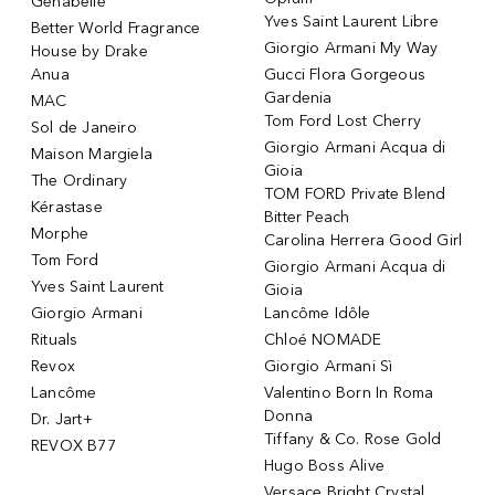
Genabelle
Yves Saint Laurent Libre
Better World Fragrance
Giorgio Armani My Way
House by Drake
Anua
Gucci Flora Gorgeous
Gardenia
MAC
Tom Ford Lost Cherry
Sol de Janeiro
Giorgio Armani Acqua di
Maison Margiela
Gioia
The Ordinary
TOM FORD Private Blend
Kérastase
Bitter Peach
Morphe
Carolina Herrera Good Girl
Tom Ford
Giorgio Armani Acqua di
Yves Saint Laurent
Gioia
Giorgio Armani
Lancôme Idôle
Rituals
Chloé NOMADE
Revox
Giorgio Armani Sì
Lancôme
Valentino Born In Roma
Donna
Dr. Jart+
Tiffany & Co. Rose Gold
REVOX B77
Hugo Boss Alive
Versace Bright Crystal