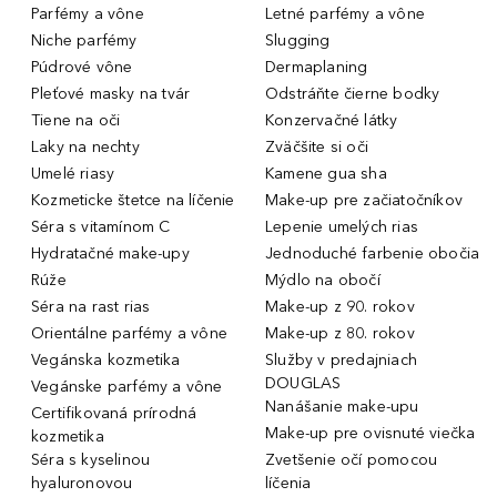
Parfémy a vône
Letné parfémy a vône
Niche parfémy
Slugging
Púdrové vône
Dermaplaning
Pleťové masky na tvár
Odstráňte čierne bodky
Tiene na oči
Konzervačné látky
Laky na nechty
Zväčšite si oči
Umelé riasy
Kamene gua sha
Kozmeticke štetce na líčenie
Make-up pre začiatočníkov
Séra s vitamínom C
Lepenie umelých rias
Hydratačné make-upy
Jednoduché farbenie obočia
Rúže
Mýdlo na obočí
Séra na rast rias
Make-up z 90. rokov
Orientálne parfémy a vône
Make-up z 80. rokov
Vegánska kozmetika
Služby v predajniach
DOUGLAS
Vegánske parfémy a vône
Nanášanie make-upu
Certifikovaná prírodná
Make-up pre ovisnuté viečka
kozmetika
Séra s kyselinou
Zvetšenie očí pomocou
hyaluronovou
líčenia