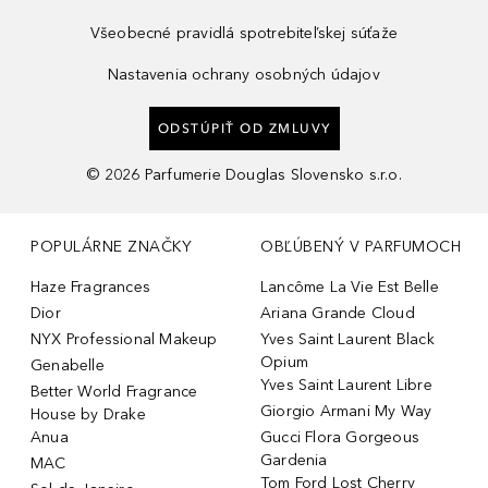
Všeobecné pravidlá spotrebiteľskej súťaže
Nastavenia ochrany osobných údajov
ODSTÚPIŤ OD ZMLUVY
©
2026
Parfumerie Douglas Slovensko s.r.o.
POPULÁRNE ZNAČKY
OBĽÚBENÝ V PARFUMOCH
Haze Fragrances
Lancôme La Vie Est Belle
Dior
Ariana Grande Cloud
NYX Professional Makeup
Yves Saint Laurent Black
Opium
Genabelle
Yves Saint Laurent Libre
Better World Fragrance
Giorgio Armani My Way
House by Drake
Anua
Gucci Flora Gorgeous
Gardenia
MAC
Tom Ford Lost Cherry