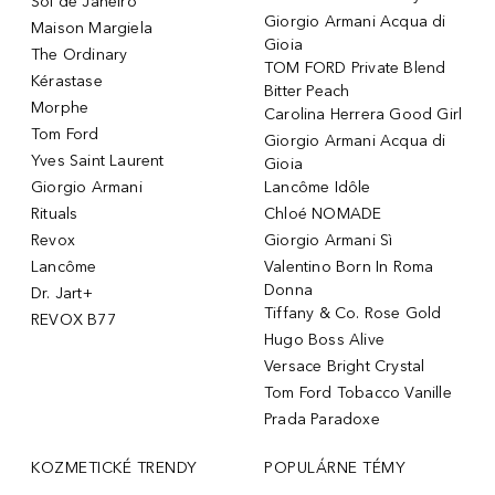
Sol de Janeiro
Giorgio Armani Acqua di
Maison Margiela
Gioia
The Ordinary
TOM FORD Private Blend
Kérastase
Bitter Peach
Morphe
Carolina Herrera Good Girl
Tom Ford
Giorgio Armani Acqua di
Yves Saint Laurent
Gioia
Giorgio Armani
Lancôme Idôle
Rituals
Chloé NOMADE
Revox
Giorgio Armani Sì
Lancôme
Valentino Born In Roma
Donna
Dr. Jart+
Tiffany & Co. Rose Gold
REVOX B77
Hugo Boss Alive
Versace Bright Crystal
Tom Ford Tobacco Vanille
Prada Paradoxe
KOZMETICKÉ TRENDY
POPULÁRNE TÉMY