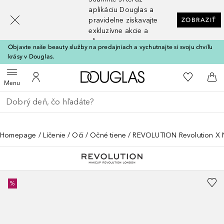
[navigation.slideout.screenreader]
aplikáciu Douglas a
pravidelne získavajte
ZOBRAZIŤ
exkluzívne akcie a
zľavy
Objavte naše beauty služby na predajniach a vychutnajte si svoju chvíľu
krásy v Douglas.
Domov
Do môjho 
Otvoriť menu
Do môjho účtu
Do 
Menu
Choď späť
Vykonajte vyhľadávanie
Homepage
Líčenie
Oči
Očné tiene
REVOLUTION Revolution X Nik
%