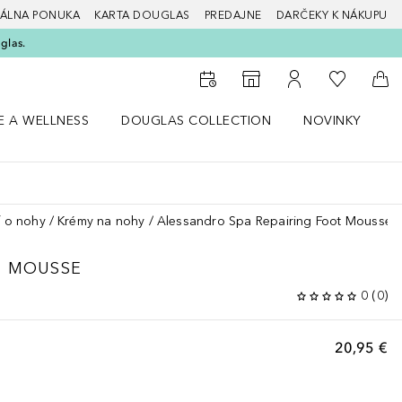
ÁLNA PONUKA
KARTA DOUGLAS
PREDAJNE
DARČEKY K NÁKUPU
glas.
Do môjho 
Do vyhľadávača predajní
Do môjho účtu
Do 
E A WELLNESS
DOUGLAS COLLECTION
NOVINKY
S
 menu Zdravie a wellness
Otvorte menu Douglas Collection
Otvorte menu No
O
ť o nohy
Krémy na nohy
Alessandro Spa Repairing Foot Mousse
T MOUSSE
0
(
0
)
20,95 €