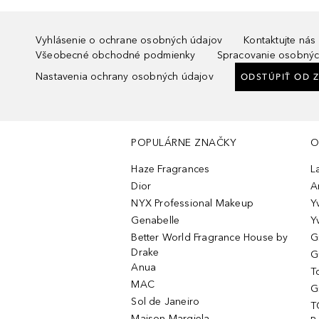
Vyhlásenie o ochrane osobných údajov
Kontaktujte nás
Všeobecné obchodné podmienky
Spracovanie osobnýc
Nastavenia ochrany osobných údajov
ODSTÚPIŤ OD 
POPULÁRNE ZNAČKY
O
Haze Fragrances
L
Dior
A
NYX Professional Makeup
Y
Genabelle
Y
Better World Fragrance House by
G
Drake
G
Anua
T
MAC
G
Sol de Janeiro
T
Maison Margiela