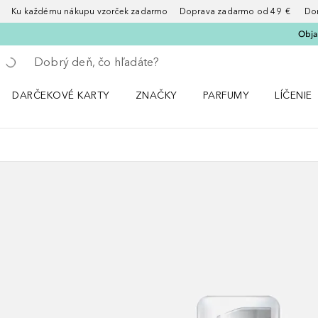
Ku každému nákupu vzorček zadarmo Doprava zadarmo od 49 € Doruče
Obja
Choď späť
Vykonajte vyhľadávanie
DARČEKOVÉ KARTY
ZNAČKY
PARFUMY
LÍČENIE
Otvorte menu ZNAČKY
Otvorte menu Parfumy
Otvorte 