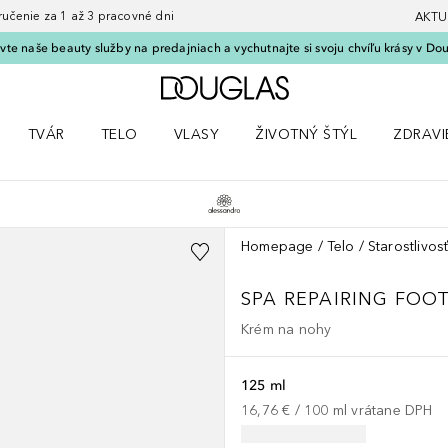
nie za 1 až 3 pracovné dni
AKTU
vte naše beauty služby na predajniach a vychutnajte si svoju chvíľu krásy v Dou
Domov
TVÁR
TELO
VLASY
ŽIVOTNÝ ŠTÝL
ZDRAVI
menu Líčenie
Otvorte menu Tvár
Otvorte menu Telo
Otvorte menu Vlasy
Otvorte menu Životný štýl
Otvorte
Homepage
Telo
Starostlivos
SPA
REPAIRING FOO
Krém na nohy
125 ml
16,76 €
 / 
100
ml
vrátane DPH