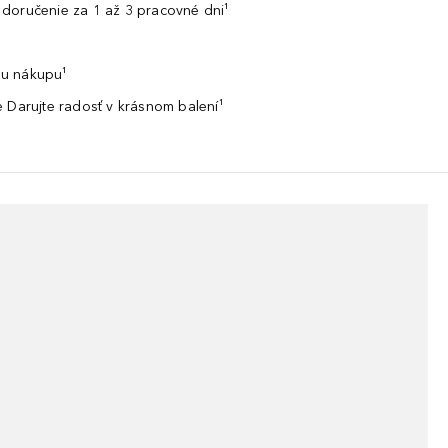
doručenie za 1 až 3 pracovné dni¹
u nákupu¹
 Darujte radosť v krásnom balení¹