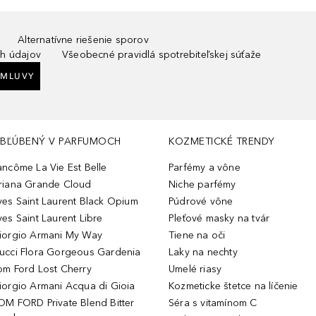
Alternatívne riešenie sporov
h údajov
Všeobecné pravidlá spotrebiteľskej súťaže
ZMLUVY
BĽÚBENÝ V PARFUMOCH
KOZMETICKÉ TRENDY
ancôme La Vie Est Belle
Parfémy a vône
riana Grande Cloud
Niche parfémy
ves Saint Laurent Black Opium
Púdrové vône
ves Saint Laurent Libre
Pleťové masky na tvár
iorgio Armani My Way
Tiene na oči
ucci Flora Gorgeous Gardenia
Laky na nechty
om Ford Lost Cherry
Umelé riasy
iorgio Armani Acqua di Gioia
Kozmeticke štetce na líčenie
OM FORD Private Blend Bitter
Séra s vitamínom C