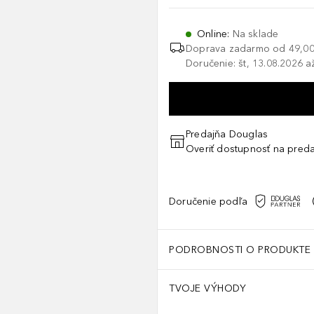
Online
:
Na sklade
Doprava zadarmo od
49,00
Doručenie: št, 13.08.2026 a
Predajňa Douglas
Overiť dostupnosť na preda
Doručenie podľa
PODROBNOSTI O PRODUKTE
TVOJE VÝHODY