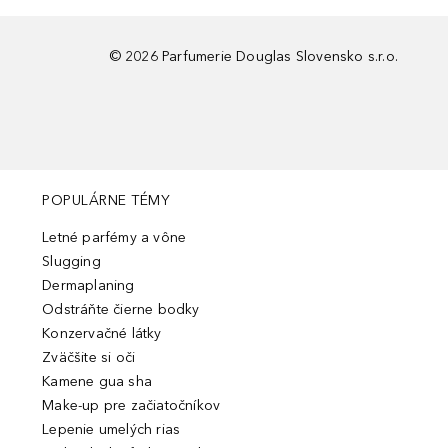
©
2026
Parfumerie Douglas Slovensko s.r.o.
POPULÁRNE TÉMY
Letné parfémy a vône
Slugging
Dermaplaning
Odstráňte čierne bodky
Konzervačné látky
Zväčšite si oči
Kamene gua sha
Make-up pre začiatočníkov
Lepenie umelých rias