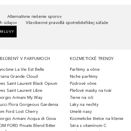
Alternatívne riešenie sporov
h údajov
Všeobecné pravidlá spotrebiteľskej súťaže
ZMLUVY
BĽÚBENÝ V PARFUMOCH
KOZMETICKÉ TRENDY
ancôme La Vie Est Belle
Parfémy a vône
riana Grande Cloud
Niche parfémy
ves Saint Laurent Black Opium
Púdrové vône
ves Saint Laurent Libre
Pleťové masky na tvár
iorgio Armani My Way
Tiene na oči
ucci Flora Gorgeous Gardenia
Laky na nechty
om Ford Lost Cherry
Umelé riasy
iorgio Armani Acqua di Gioia
Kozmeticke štetce na líčenie
OM FORD Private Blend Bitter
Séra s vitamínom C