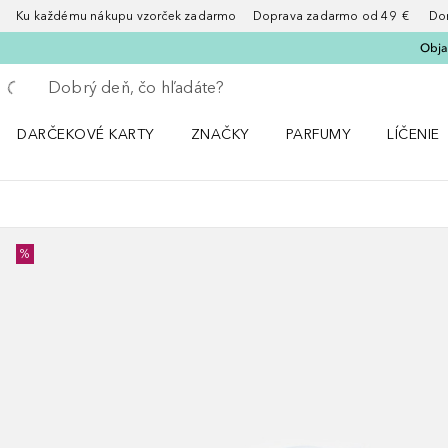
Ku každému nákupu vzorček zadarmo Doprava zadarmo od 49 € Doruče
Obja
Choď späť
Vykonajte vyhľadávanie
DARČEKOVÉ KARTY
ZNAČKY
PARFUMY
LÍČENIE
Otvorte menu ZNAČKY
Otvorte menu Parfumy
Otvorte 
%