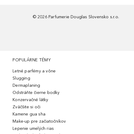
©
2026
Parfumerie Douglas Slovensko s.r.o.
POPULÁRNE TÉMY
Letné parfémy a vône
Slugging
Dermaplaning
Odstráňte čierne bodky
Konzervačné látky
Zväčšite si oči
Kamene gua sha
Make-up pre začiatočníkov
Lepenie umelých rias