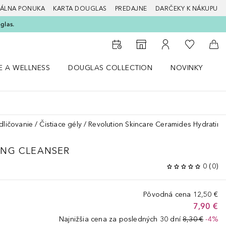
ÁLNA PONUKA
KARTA DOUGLAS
PREDAJNE
DARČEKY K NÁKUPU
glas.
Do môjho 
Do vyhľadávača predajní
Do môjho účtu
Do 
E A WELLNESS
DOUGLAS COLLECTION
NOVINKY
S
 menu Zdravie a wellness
Otvorte menu Douglas Collection
Otvorte menu No
O
dličovanie
Čistiace gély
Revolution Skincare Ceramides Hydrating
ING CLEANSER
0
(
0
)
Pôvodná cena
12,50 €
7,90 €
Najnižšia cena za posledných 30 dní
8,30 €
-4%