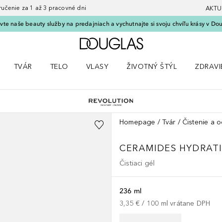
nie za 1 až 3 pracovné dni
AKTU
vte naše beauty služby na predajniach a vychutnajte si svoju chvíľu krásy v Dou
Domov
TVÁR
TELO
VLASY
ŽIVOTNÝ ŠTÝL
ZDRAVI
menu Líčenie
Otvorte menu Tvár
Otvorte menu Telo
Otvorte menu Vlasy
Otvorte menu Životný štýl
Otvorte
Homepage
Tvár
Čistenie a o
CERAMIDES HYDRAT
Čistiaci gél
236 ml
3,35 €
 / 
100
ml
vrátane DPH