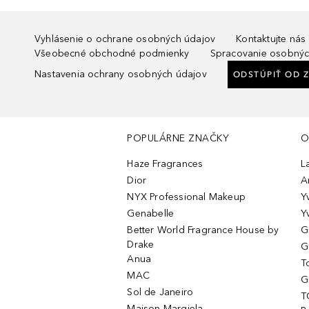
Vyhlásenie o ochrane osobných údajov
Kontaktujte nás
Všeobecné obchodné podmienky
Spracovanie osobnýc
Nastavenia ochrany osobných údajov
ODSTÚPIŤ OD 
POPULÁRNE ZNAČKY
O
Haze Fragrances
L
Dior
A
NYX Professional Makeup
Y
Genabelle
Y
Better World Fragrance House by
G
Drake
G
Anua
T
MAC
G
Sol de Janeiro
T
Maison Margiela