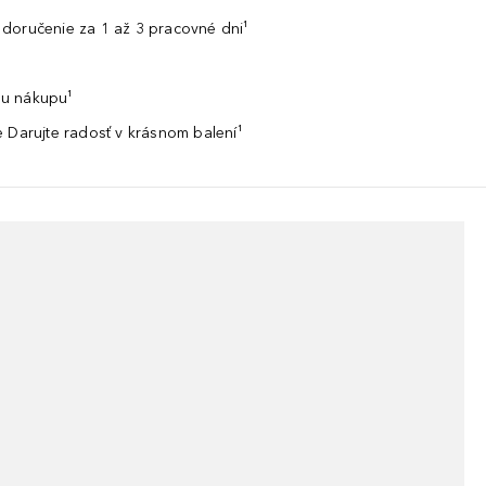
doručenie za 1 až 3 pracovné dni¹
u nákupu¹
 Darujte radosť v krásnom balení¹