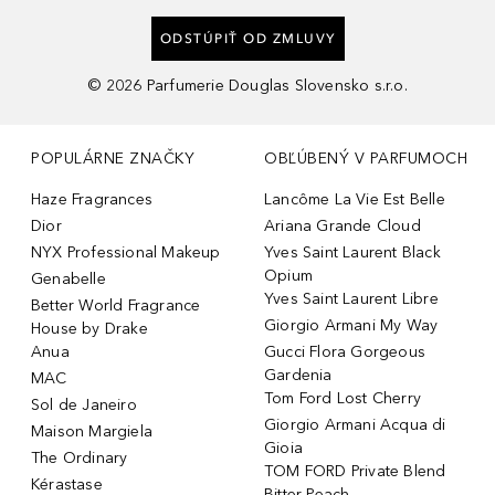
ODSTÚPIŤ OD ZMLUVY
©
2026
Parfumerie Douglas Slovensko s.r.o.
POPULÁRNE ZNAČKY
OBĽÚBENÝ V PARFUMOCH
Haze Fragrances
Lancôme La Vie Est Belle
Dior
Ariana Grande Cloud
NYX Professional Makeup
Yves Saint Laurent Black
Opium
Genabelle
Yves Saint Laurent Libre
Better World Fragrance
Giorgio Armani My Way
House by Drake
Anua
Gucci Flora Gorgeous
Gardenia
MAC
Tom Ford Lost Cherry
Sol de Janeiro
Giorgio Armani Acqua di
Maison Margiela
Gioia
The Ordinary
TOM FORD Private Blend
Kérastase
Bitter Peach