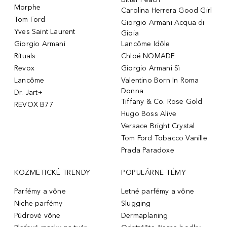
Morphe
Carolina Herrera Good Girl
Tom Ford
Giorgio Armani Acqua di
Yves Saint Laurent
Gioia
Giorgio Armani
Lancôme Idôle
Rituals
Chloé NOMADE
Revox
Giorgio Armani Sì
Lancôme
Valentino Born In Roma
Donna
Dr. Jart+
Tiffany & Co. Rose Gold
REVOX B77
Hugo Boss Alive
Versace Bright Crystal
Tom Ford Tobacco Vanille
Prada Paradoxe
KOZMETICKÉ TRENDY
POPULÁRNE TÉMY
Parfémy a vône
Letné parfémy a vône
Niche parfémy
Slugging
Púdrové vône
Dermaplaning