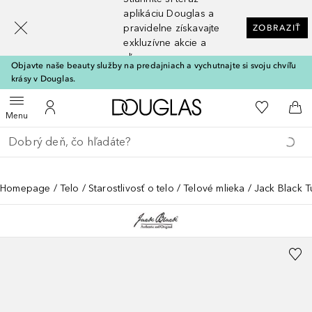
[navigation.slideout.screenreader]
aplikáciu Douglas a
pravidelne získavajte
ZOBRAZIŤ
exkluzívne akcie a
zľavy
Objavte naše beauty služby na predajniach a vychutnajte si svoju chvíľu
krásy v Douglas.
Domov
Do môjho 
Otvoriť menu
Do môjho účtu
Do 
Menu
Choď späť
Vykonajte vyhľadávanie
Homepage
Telo
Starostlivosť o telo
Telové mlieka
Jack Black 