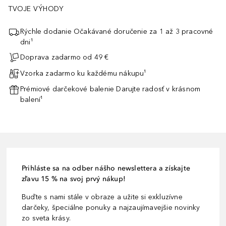
TVOJE VÝHODY
Rýchle dodanie Očakávané doručenie za 1 až 3 pracovné
dni¹
Doprava zadarmo od 49 €
Vzorka zadarmo ku každému nákupu¹
Prémiové darčekové balenie Darujte radosť v krásnom
balení¹
Prihláste sa na odber nášho newslettera a získajte
zľavu 15 % na svoj prvý nákup!
Buďte s nami stále v obraze a užite si exkluzívne
darčeky, špeciálne ponuky a najzaujímavejšie novinky
zo sveta krásy.