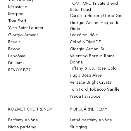
TOM FORD Private Blend
Kérastase
Bitter Peach
Morphe
Carolina Herrera Good Girl
Tom Ford
Giorgio Armani Acqua di
Yves Saint Laurent
Gioia
Giorgio Armani
Lancôme Idôle
Rituals
Chloé NOMADE
Revox
Giorgio Armani Sì
Lancôme
Valentino Born In Roma
Donna
Dr. Jart+
Tiffany & Co. Rose Gold
REVOX B77
Hugo Boss Alive
Versace Bright Crystal
Tom Ford Tobacco Vanille
Prada Paradoxe
KOZMETICKÉ TRENDY
POPULÁRNE TÉMY
Parfémy a vône
Letné parfémy a vône
Niche parfémy
Slugging