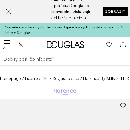
[navigation.slideout.screenreader]
aplikáciu Douglas a
pravidelne získavajte
ZOBRAZIŤ
exkluzívne akcie a
zľavy
Objavte naše beauty služby na predajniach a vychutnajte si svoju chvíľu
krásy v Douglas.
Domov
Do môjho 
Otvoriť menu
Do môjho účtu
Do 
Menu
Choď späť
Vykonajte vyhľadávanie
Homepage
Líčenie
Pleť
Rozjasňovače
Florence By Mills SELF