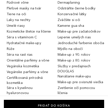
Púdrové vône
Dermaplaning
Pleťové masky na tvár
Odstráňte čierne bodky
Tiene na oči
Konzervačné látky
Laky na nechty
Zväčšite si oči
Umelé riasy
Kamene gua sha
Kozmeticke štetce na líčenie
Make-up pre začiatočníkov
Séra s vitamínom C
Lepenie umelých rias
Hydratačné make-upy
Jednoduché farbenie obočia
Rúže
Mýdlo na obočí
Séra na rast rias
Make-up z 90. rokov
Orientálne parfémy a vône
Make-up z 80. rokov
Vegánska kozmetika
Služby v predajniach
DOUGLAS
Vegánske parfémy a vône
Nanášanie make-upu
Certifikovaná prírodná
Make-up pre ovisnuté viečka
kozmetika
Séra s kyselinou
Zvetšenie očí pomocou
hyaluronovou
líčenia
Dámske parfémy a vône
Make-up pre mastnú pleť
Pánske parfémy a vône
Make-up pre suchú pleť
PRIDAŤ DO KOŠÍKA