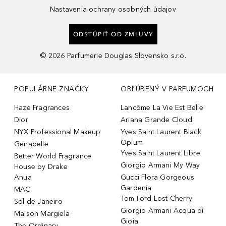
Nastavenia ochrany osobných údajov
ODSTÚPIŤ OD ZMLUVY
©
2026
Parfumerie Douglas Slovensko s.r.o.
POPULÁRNE ZNAČKY
OBĽÚBENÝ V PARFUMOCH
Haze Fragrances
Lancôme La Vie Est Belle
Dior
Ariana Grande Cloud
NYX Professional Makeup
Yves Saint Laurent Black
Opium
Genabelle
Yves Saint Laurent Libre
Better World Fragrance
Giorgio Armani My Way
House by Drake
Anua
Gucci Flora Gorgeous
Gardenia
MAC
Tom Ford Lost Cherry
Sol de Janeiro
Giorgio Armani Acqua di
Maison Margiela
Gioia
The Ordinary