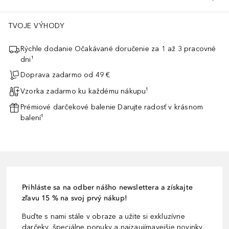
TVOJE VÝHODY
Rýchle dodanie Očakávané doručenie za 1 až 3 pracovné
dni¹
Doprava zadarmo od 49 €
Vzorka zadarmo ku každému nákupu¹
Prémiové darčekové balenie Darujte radosť v krásnom
balení¹
Prihláste sa na odber nášho newslettera a získajte
zľavu 15 % na svoj prvý nákup!
Buďte s nami stále v obraze a užite si exkluzívne
darčeky, špeciálne ponuky a najzaujímavejšie novinky