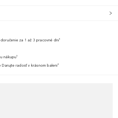
doručenie za 1 až 3 pracovné dni¹
u nákupu¹
 Darujte radosť v krásnom balení¹