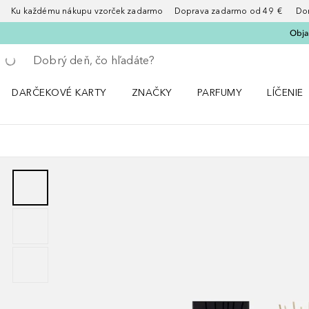
Ku každému nákupu vzorček zadarmo Doprava zadarmo od 49 € Doruče
Obja
Choď späť
Vykonajte vyhľadávanie
DARČEKOVÉ KARTY
ZNAČKY
PARFUMY
LÍČENIE
Otvorte menu ZNAČKY
Otvorte menu Parfumy
Otvorte 