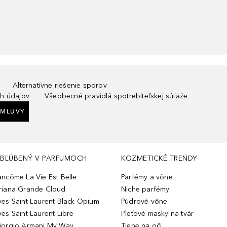
Alternatívne riešenie sporov
h údajov
Všeobecné pravidlá spotrebiteľskej súťaže
ZMLUVY
BĽÚBENÝ V PARFUMOCH
KOZMETICKÉ TRENDY
ancôme La Vie Est Belle
Parfémy a vône
riana Grande Cloud
Niche parfémy
ves Saint Laurent Black Opium
Púdrové vône
ves Saint Laurent Libre
Pleťové masky na tvár
iorgio Armani My Way
Tiene na oči