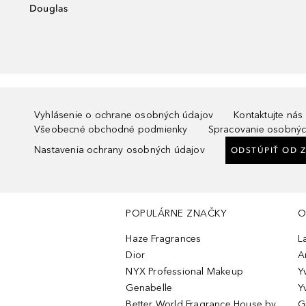
Douglas
Vyhlásenie o ochrane osobných údajov
Kontaktujte nás
Všeobecné obchodné podmienky
Spracovanie osobnýc
Nastavenia ochrany osobných údajov
ODSTÚPIŤ OD 
POPULÁRNE ZNAČKY
O
Haze Fragrances
L
Dior
A
NYX Professional Makeup
Y
Genabelle
Y
Better World Fragrance House by
G