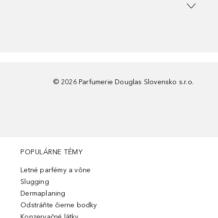
©
2026
Parfumerie Douglas Slovensko s.r.o.
POPULÁRNE TÉMY
Letné parfémy a vône
Slugging
Dermaplaning
Odstráňte čierne bodky
Konzervačné látky