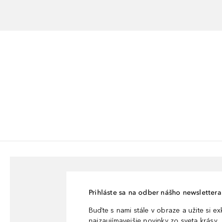
Prihláste sa na odber nášho newslettera 
Buďte s nami stále v obraze a užite si e
najzaujímavejšie novinky zo sveta krásy.