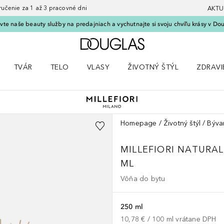
nie za 1 až 3 pracovné dni
AKTU
vte naše beauty služby na predajniach a vychutnajte si svoju chvíľu krásy v Dou
Domov
TVÁR
TELO
VLASY
ŽIVOTNÝ ŠTÝL
ZDRAVI
menu Líčenie
Otvorte menu Tvár
Otvorte menu Telo
Otvorte menu Vlasy
Otvorte menu Životný štýl
Otvorte
Homepage
Životný štýl
Býva
MILLEFIORI NATURA
ML
Vôňa do bytu
250 ml
10,78 €
 / 
100
ml
vrátane DPH