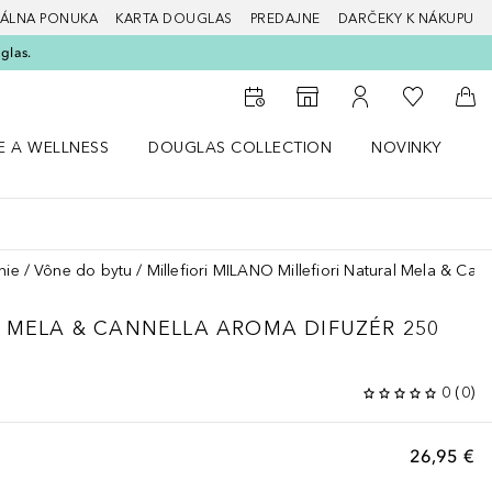
ÁLNA PONUKA
KARTA DOUGLAS
PREDAJNE
DARČEKY K NÁKUPU
glas.
Do môjho 
Do vyhľadávača predajní
Do môjho účtu
Do 
E A WELLNESS
DOUGLAS COLLECTION
NOVINKY
S
 menu Zdravie a wellness
Otvorte menu Douglas Collection
Otvorte menu No
O
nie
Vône do bytu
Millefiori MILANO Millefiori Natural Mela & Can
L MELA & CANNELLA AROMA DIFUZÉR 250
0
(
0
)
26,95 €