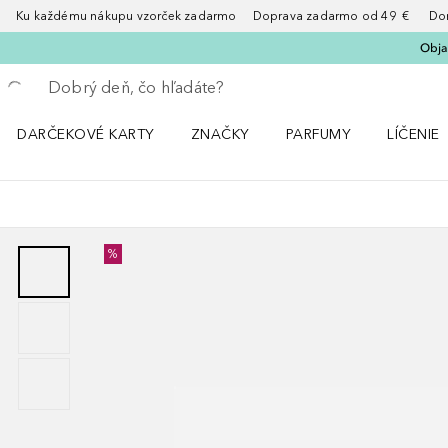
Ku každému nákupu vzorček zadarmo Doprava zadarmo od 49 € Doruče
Obja
Choď späť
Vykonajte vyhľadávanie
DARČEKOVÉ KARTY
ZNAČKY
PARFUMY
LÍČENIE
Otvorte menu ZNAČKY
Otvorte menu Parfumy
Otvorte 
%