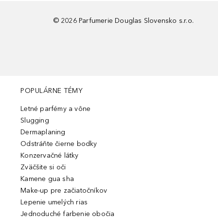
©
2026
Parfumerie Douglas Slovensko s.r.o.
POPULÁRNE TÉMY
Letné parfémy a vône
Slugging
Dermaplaning
Odstráňte čierne bodky
Konzervačné látky
Zväčšite si oči
Kamene gua sha
Make-up pre začiatočníkov
Lepenie umelých rias
Jednoduché farbenie obočia