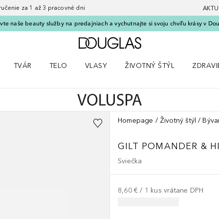
nie za 1 až 3 pracovné dni
AKTU
vte naše beauty služby na predajniach a vychutnajte si svoju chvíľu krásy v Dou
Domov
TVÁR
TELO
VLASY
ŽIVOTNÝ ŠTÝL
ZDRAVI
menu Líčenie
Otvorte menu Tvár
Otvorte menu Telo
Otvorte menu Vlasy
Otvorte menu Životný štýl
Otvorte
Homepage
Životný štýl
Býva
GILT POMANDER & HI
Sviečka
8,60 €
 / 
1
kus
vrátane DPH