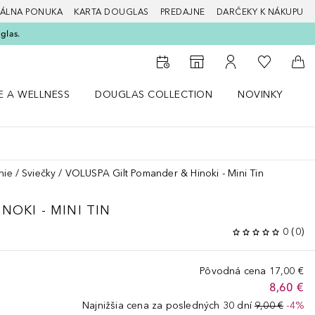
ÁLNA PONUKA
KARTA DOUGLAS
PREDAJNE
DARČEKY K NÁKUPU
glas.
Do môjho 
Do vyhľadávača predajní
Do môjho účtu
Do 
E A WELLNESS
DOUGLAS COLLECTION
NOVINKY
S
 menu Zdravie a wellness
Otvorte menu Douglas Collection
Otvorte menu No
O
nie
Sviečky
VOLUSPA Gilt Pomander & Hinoki - Mini Tin
NOKI - MINI TIN
0
(
0
)
Pôvodná cena
17,00 €
8,60 €
Najnižšia cena za posledných 30 dní
9,00 €
-4%