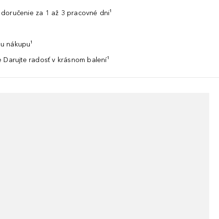
doručenie za 1 až 3 pracovné dni¹
u nákupu¹
 Darujte radosť v krásnom balení¹