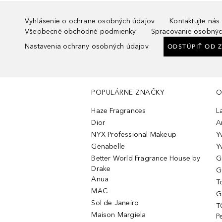
Vyhlásenie o ochrane osobných údajov
Kontaktujte nás
Všeobecné obchodné podmienky
Spracovanie osobnýc
Nastavenia ochrany osobných údajov
ODSTÚPIŤ OD 
POPULÁRNE ZNAČKY
O
Haze Fragrances
L
Dior
A
NYX Professional Makeup
Y
Genabelle
Y
Better World Fragrance House by
G
Drake
G
Anua
T
MAC
G
Sol de Janeiro
T
Maison Margiela
P