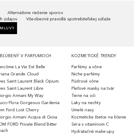
Alternatívne riešenie sporov
h údajov
Všeobecné pravidlá spotrebiteľskej súťaže
ZMLUVY
BĽÚBENÝ V PARFUMOCH
KOZMETICKÉ TRENDY
ancôme La Vie Est Belle
Parfémy a vône
riana Grande Cloud
Niche parfémy
ves Saint Laurent Black Opium
Púdrové vône
ves Saint Laurent Libre
Pleťové masky na tvár
iorgio Armani My Way
Tiene na oči
ucci Flora Gorgeous Gardenia
Laky na nechty
om Ford Lost Cherry
Umelé riasy
iorgio Armani Acqua di Gioia
Kozmeticke štetce na líčenie
OM FORD Private Blend Bitter
Séra s vitamínom C
each
Hydratačné make-upy