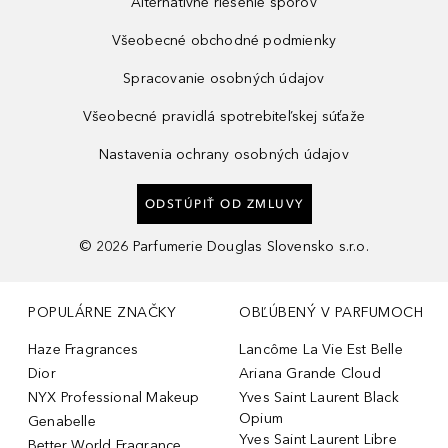
Alternatívne riešenie sporov
Všeobecné obchodné podmienky
Spracovanie osobných údajov
Všeobecné pravidlá spotrebiteľskej súťaže
Nastavenia ochrany osobných údajov
ODSTÚPIŤ OD ZMLUVY
©
2026
Parfumerie Douglas Slovensko s.r.o.
POPULÁRNE ZNAČKY
OBĽÚBENÝ V PARFUMOCH
Haze Fragrances
Lancôme La Vie Est Belle
Dior
Ariana Grande Cloud
NYX Professional Makeup
Yves Saint Laurent Black
Opium
Genabelle
Yves Saint Laurent Libre
Better World Fragrance