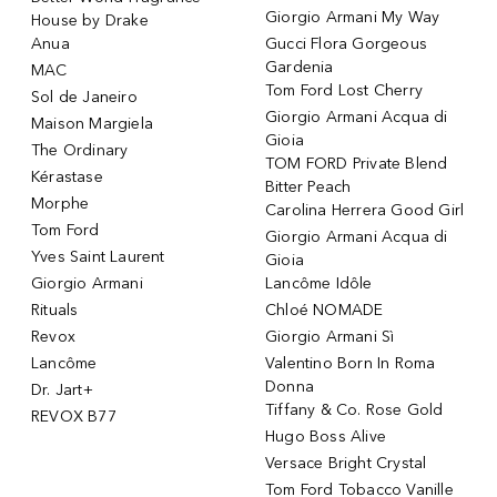
Giorgio Armani My Way
House by Drake
Anua
Gucci Flora Gorgeous
Gardenia
MAC
Tom Ford Lost Cherry
Sol de Janeiro
Giorgio Armani Acqua di
Maison Margiela
Gioia
The Ordinary
TOM FORD Private Blend
Kérastase
Bitter Peach
Morphe
Carolina Herrera Good Girl
Tom Ford
Giorgio Armani Acqua di
Yves Saint Laurent
Gioia
Giorgio Armani
Lancôme Idôle
Rituals
Chloé NOMADE
Revox
Giorgio Armani Sì
Lancôme
Valentino Born In Roma
Donna
Dr. Jart+
Tiffany & Co. Rose Gold
REVOX B77
Hugo Boss Alive
Versace Bright Crystal
Tom Ford Tobacco Vanille