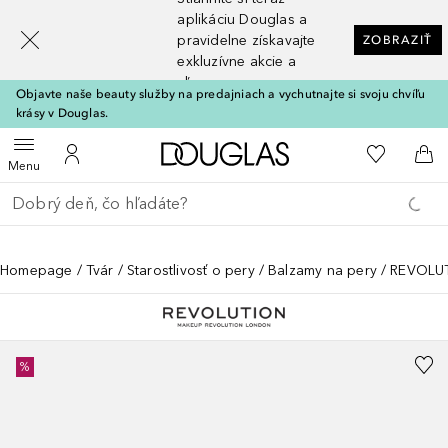
[navigation.slideout.screenreader]
aplikáciu Douglas a
pravidelne získavajte
ZOBRAZIŤ
exkluzívne akcie a
zľavy
Objavte naše beauty služby na predajniach a vychutnajte si svoju chvíľu
krásy v Douglas.
Domov
Do môjho 
Otvoriť menu
Do môjho účtu
Do 
Menu
Choď späť
Vykonajte vyhľadávanie
Homepage
Tvár
Starostlivosť o pery
Balzamy na pery
REVOLUT
%