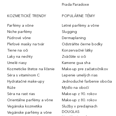
Prada Paradoxe
KOZMETICKÉ TRENDY
POPULÁRNE TÉMY
Parfémy a vône
Letné parfémy a vône
Niche parfémy
Slugging
Púdrové vône
Dermaplaning
Pleťové masky na tvár
Odstráňte čierne bodky
Tiene na oči
Konzervačné látky
Laky na nechty
Zväčšite si oči
Umelé riasy
Kamene gua sha
Kozmeticke štetce na líčenie
Make-up pre začiatočníkov
Séra s vitamínom C
Lepenie umelých rias
Hydratačné make-upy
Jednoduché farbenie obočia
Rúže
Mýdlo na obočí
Séra na rast rias
Make-up z 90. rokov
Orientálne parfémy a vône
Make-up z 80. rokov
Vegánska kozmetika
Služby v predajniach
DOUGLAS
Vegánske parfémy a vône