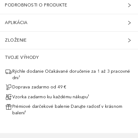
PODROBNOSTI O PRODUKTE
APLIKÁCIA
ZLOŽENIE
TVOJE VÝHODY
Rýchle dodanie Očakávané doručenie za 1 až 3 pracovné
dni¹
Doprava zadarmo od 49 €
Vzorka zadarmo ku každému nákupu¹
Prémiové darčekové balenie Darujte radosť v krásnom
balení¹