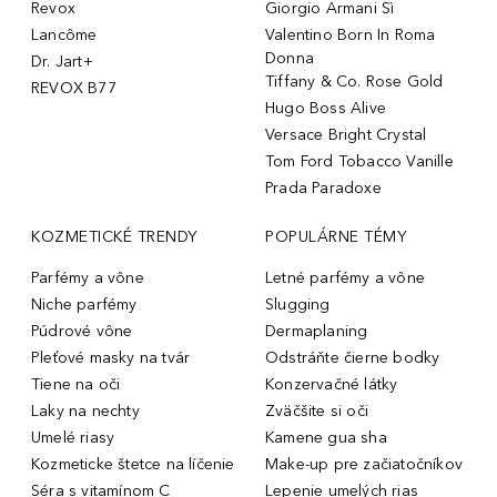
Revox
Giorgio Armani Sì
Lancôme
Valentino Born In Roma
Donna
Dr. Jart+
Tiffany & Co. Rose Gold
REVOX B77
Hugo Boss Alive
Versace Bright Crystal
Tom Ford Tobacco Vanille
Prada Paradoxe
KOZMETICKÉ TRENDY
POPULÁRNE TÉMY
Parfémy a vône
Letné parfémy a vône
Niche parfémy
Slugging
Púdrové vône
Dermaplaning
Pleťové masky na tvár
Odstráňte čierne bodky
Tiene na oči
Konzervačné látky
Laky na nechty
Zväčšite si oči
Umelé riasy
Kamene gua sha
Kozmeticke štetce na líčenie
Make-up pre začiatočníkov
Séra s vitamínom C
Lepenie umelých rias