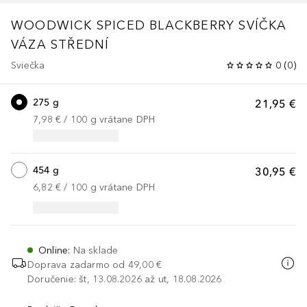
WOODWICK SPICED BLACKBERRY SVÍČKA
VÁZA STŘEDNÍ
Sviečka
0
(
0
)
275 g
21,95 €
7,98 €
 / 
100
g
vrátane DPH
454 g
30,95 €
6,82 €
 / 
100
g
vrátane DPH
Online
:
Na sklade
Doprava zadarmo od
49,00 €
Doručenie: št, 13.08.2026 až ut, 18.08.2026