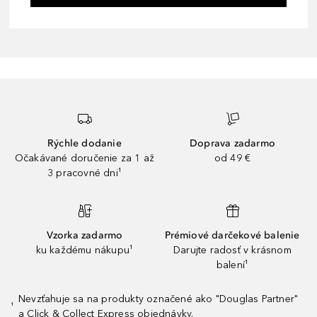
Rýchle dodanie
Doprava zadarmo
Očakávané doručenie za 1 až
od 49 €
3 pracovné dni¹
Vzorka zadarmo
Prémiové darčekové balenie
ku každému nákupu¹
Darujte radosť v krásnom
balení¹
Nevzťahuje sa na produkty označené ako "Douglas Partner"
¹
a Click & Collect Express objednávky.