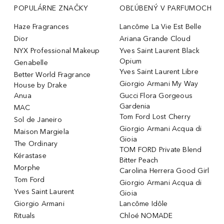
POPULÁRNE ZNAČKY
OBĽÚBENÝ V PARFUMOCH
Haze Fragrances
Lancôme La Vie Est Belle
Dior
Ariana Grande Cloud
NYX Professional Makeup
Yves Saint Laurent Black
Opium
Genabelle
Yves Saint Laurent Libre
Better World Fragrance
Giorgio Armani My Way
House by Drake
Anua
Gucci Flora Gorgeous
Gardenia
MAC
Tom Ford Lost Cherry
Sol de Janeiro
Giorgio Armani Acqua di
Maison Margiela
Gioia
The Ordinary
TOM FORD Private Blend
Kérastase
Bitter Peach
Morphe
Carolina Herrera Good Girl
Tom Ford
Giorgio Armani Acqua di
Yves Saint Laurent
Gioia
Giorgio Armani
Lancôme Idôle
Rituals
Chloé NOMADE