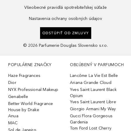
Všeobecné pravidlá spotrebiteľskej súťaže
Nastavenia ochrany osobných údajov
ODSTÚPIŤ OD ZMLUVY
©
2026
Parfumerie Douglas Slovensko s.r.o.
POPULÁRNE ZNAČKY
OBĽÚBENÝ V PARFUMOCH
Haze Fragrances
Lancôme La Vie Est Belle
Dior
Ariana Grande Cloud
NYX Professional Makeup
Yves Saint Laurent Black
Opium
Genabelle
Yves Saint Laurent Libre
Better World Fragrance
Giorgio Armani My Way
House by Drake
Anua
Gucci Flora Gorgeous
Gardenia
MAC
Tom Ford Lost Cherry
Sol de Janeiro