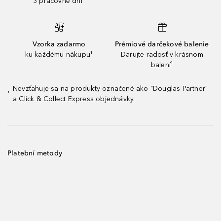
3 pracovné dni¹
Vzorka zadarmo
Prémiové darčekové balenie
ku každému nákupu¹
Darujte radosť v krásnom
balení¹
Nevzťahuje sa na produkty označené ako "Douglas Partner"
¹
a Click & Collect Express objednávky.
Platební metody