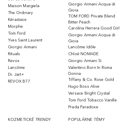
Giorgio Armani Acqua di
Maison Margiela
Gioia
The Ordinary
TOM FORD Private Blend
Kérastase
Bitter Peach
Morphe
Carolina Herrera Good Girl
Tom Ford
Giorgio Armani Acqua di
Yves Saint Laurent
Gioia
Giorgio Armani
Lancôme Idôle
Rituals
Chloé NOMADE
Revox
Giorgio Armani Sì
Lancôme
Valentino Born In Roma
Donna
Dr. Jart+
Tiffany & Co. Rose Gold
REVOX B77
Hugo Boss Alive
Versace Bright Crystal
Tom Ford Tobacco Vanille
Prada Paradoxe
KOZMETICKÉ TRENDY
POPULÁRNE TÉMY