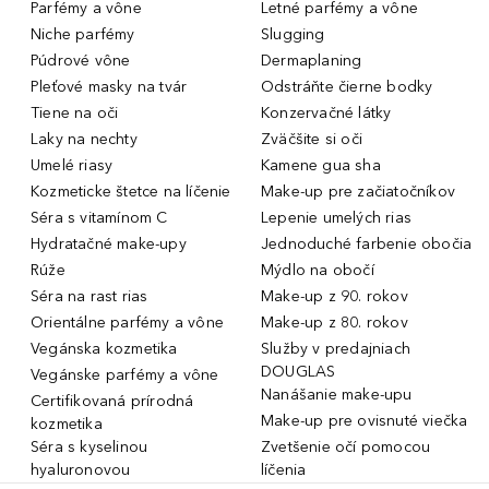
Parfémy a vône
Letné parfémy a vône
Niche parfémy
Slugging
Púdrové vône
Dermaplaning
Pleťové masky na tvár
Odstráňte čierne bodky
Tiene na oči
Konzervačné látky
Laky na nechty
Zväčšite si oči
Umelé riasy
Kamene gua sha
Kozmeticke štetce na líčenie
Make-up pre začiatočníkov
Séra s vitamínom C
Lepenie umelých rias
Hydratačné make-upy
Jednoduché farbenie obočia
Rúže
Mýdlo na obočí
Séra na rast rias
Make-up z 90. rokov
Orientálne parfémy a vône
Make-up z 80. rokov
Vegánska kozmetika
Služby v predajniach
DOUGLAS
Vegánske parfémy a vône
Nanášanie make-upu
Certifikovaná prírodná
Make-up pre ovisnuté viečka
kozmetika
Séra s kyselinou
Zvetšenie očí pomocou
hyaluronovou
líčenia