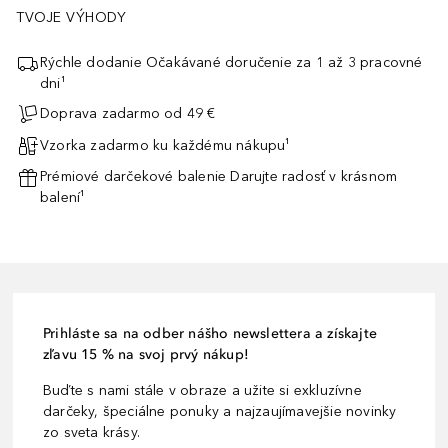
TVOJE VÝHODY
Rýchle dodanie Očakávané doručenie za 1 až 3 pracovné
dni¹
Doprava zadarmo od 49 €
Vzorka zadarmo ku každému nákupu¹
Prémiové darčekové balenie Darujte radosť v krásnom
balení¹
Prihláste sa na odber nášho newslettera a získajte
zľavu 15 % na svoj prvý nákup!
Buďte s nami stále v obraze a užite si exkluzívne
darčeky, špeciálne ponuky a najzaujímavejšie novinky
zo sveta krásy.