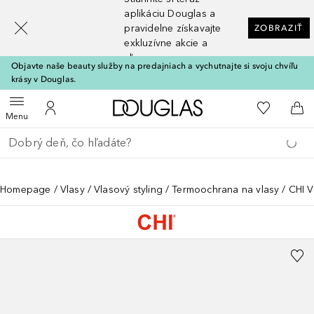
[navigation.slideout.screenreader]
aplikáciu Douglas a
pravidelne získavajte
ZOBRAZIŤ
exkluzívne akcie a
zľavy
Objavte naše beauty služby na predajniach a vychutnajte si svoju chvíľu
krásy v Douglas.
Domov
Do môjho 
Otvoriť menu
Do môjho účtu
Do 
Menu
Choď späť
Vykonajte vyhľadávanie
Homepage
Vlasy
Vlasový styling
Termoochrana na vlasy
CHI V