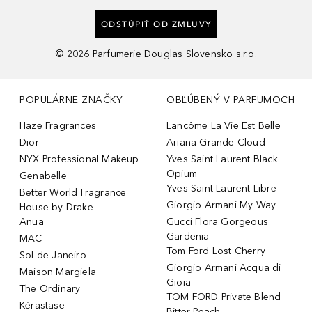
ODSTÚPIŤ OD ZMLUVY
©
2026
Parfumerie Douglas Slovensko s.r.o.
POPULÁRNE ZNAČKY
OBĽÚBENÝ V PARFUMOCH
Haze Fragrances
Lancôme La Vie Est Belle
Dior
Ariana Grande Cloud
NYX Professional Makeup
Yves Saint Laurent Black
Opium
Genabelle
Yves Saint Laurent Libre
Better World Fragrance
Giorgio Armani My Way
House by Drake
Anua
Gucci Flora Gorgeous
Gardenia
MAC
Tom Ford Lost Cherry
Sol de Janeiro
Giorgio Armani Acqua di
Maison Margiela
Gioia
The Ordinary
TOM FORD Private Blend
Kérastase
Bitter Peach