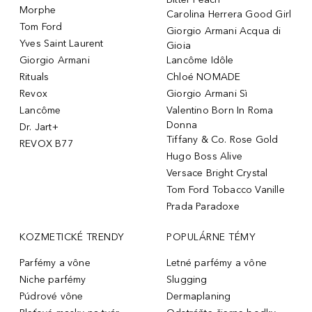
Morphe
Carolina Herrera Good Girl
Tom Ford
Giorgio Armani Acqua di
Yves Saint Laurent
Gioia
Giorgio Armani
Lancôme Idôle
Rituals
Chloé NOMADE
Revox
Giorgio Armani Sì
Lancôme
Valentino Born In Roma
Donna
Dr. Jart+
Tiffany & Co. Rose Gold
REVOX B77
Hugo Boss Alive
Versace Bright Crystal
Tom Ford Tobacco Vanille
Prada Paradoxe
KOZMETICKÉ TRENDY
POPULÁRNE TÉMY
Parfémy a vône
Letné parfémy a vône
Niche parfémy
Slugging
Púdrové vône
Dermaplaning