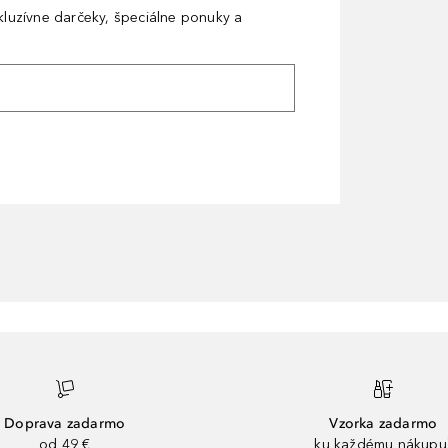
xkluzívne darčeky, špeciálne ponuky a
Doprava zadarmo
Vzorka zadarmo
od 49 €
ku každému nákupu