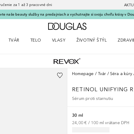
nie za 1 až 3 pracovné dni
AKTU
vte naše beauty služby na predajniach a vychutnajte si svoju chvíľu krásy v Dou
Domov
TVÁR
TELO
VLASY
ŽIVOTNÝ ŠTÝL
ZDRAVI
menu Líčenie
Otvorte menu Tvár
Otvorte menu Telo
Otvorte menu Vlasy
Otvorte menu Životný štýl
Otvorte
Homepage
Tvár
Séra a kúry
RETINOL UNIFYING 
Sérum proti starnutiu
30 ml
24,00 €
 / 
100
ml
vrátane DPH