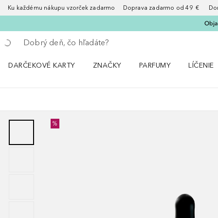
Ku každému nákupu vzorček zadarmo Doprava zadarmo od 49 € Doruče
Obja
Choď späť
Vykonajte vyhľadávanie
DARČEKOVÉ KARTY
ZNAČKY
PARFUMY
LÍČENIE
Otvorte menu ZNAČKY
Otvorte menu Parfumy
Otvorte 
%