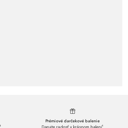
Prémiové darčekové balenie
¹
Darujte radosť v krásnom balení¹