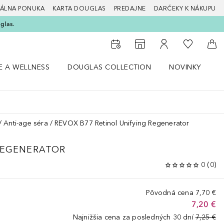
ÁLNA PONUKA
KARTA DOUGLAS
PREDAJNE
DARČEKY K NÁKUPU
glas.
Do môjho 
Do vyhľadávača predajní
Do môjho účtu
Do 
E A WELLNESS
DOUGLAS COLLECTION
NOVINKY
S
 menu Zdravie a wellness
Otvorte menu Douglas Collection
Otvorte menu No
O
Anti-age séra
REVOX B77 Retinol Unifying Regenerator
REGENERATOR
0
(
0
)
Pôvodná cena
7,70 €
7,20 €
Najnižšia cena za posledných 30 dní
7,25 €