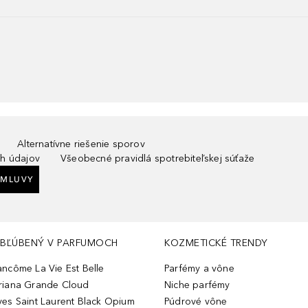
Alternatívne riešenie sporov
h údajov
Všeobecné pravidlá spotrebiteľskej súťaže
ZMLUVY
BĽÚBENÝ V PARFUMOCH
KOZMETICKÉ TRENDY
ancôme La Vie Est Belle
Parfémy a vône
riana Grande Cloud
Niche parfémy
ves Saint Laurent Black Opium
Púdrové vône