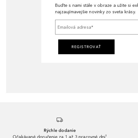
Buďte s nami stále v obraze a užite si e
najzaujímavejšie novinky zo sveta krásy.
Emailová adresa
*
REGISTROVAŤ
Rýchle dodanie
Očakávané doručenie za 1 až 3 pracovné dni¹