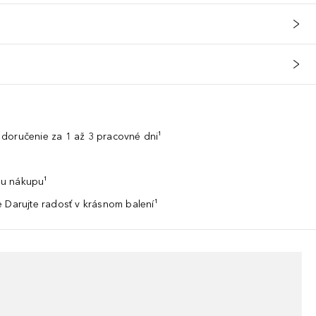
doručenie za 1 až 3 pracovné dni¹
u nákupu¹
 Darujte radosť v krásnom balení¹