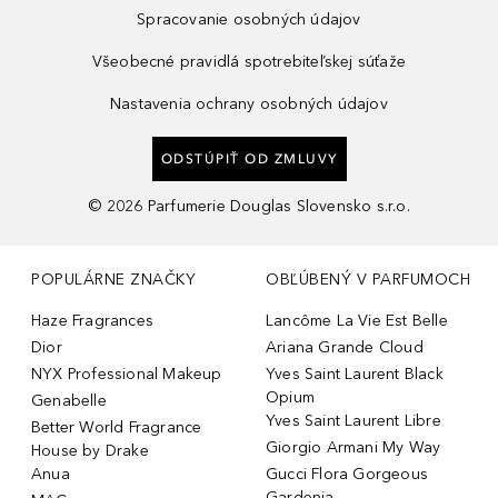
Spracovanie osobných údajov
Všeobecné pravidlá spotrebiteľskej súťaže
Nastavenia ochrany osobných údajov
ODSTÚPIŤ OD ZMLUVY
©
2026
Parfumerie Douglas Slovensko s.r.o.
POPULÁRNE ZNAČKY
OBĽÚBENÝ V PARFUMOCH
Haze Fragrances
Lancôme La Vie Est Belle
Dior
Ariana Grande Cloud
NYX Professional Makeup
Yves Saint Laurent Black
Opium
Genabelle
Yves Saint Laurent Libre
Better World Fragrance
Giorgio Armani My Way
House by Drake
Anua
Gucci Flora Gorgeous
Gardenia