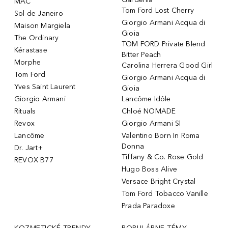
MAC
Tom Ford Lost Cherry
Sol de Janeiro
Giorgio Armani Acqua di
Maison Margiela
Gioia
The Ordinary
TOM FORD Private Blend
Kérastase
Bitter Peach
Morphe
Carolina Herrera Good Girl
Tom Ford
Giorgio Armani Acqua di
Yves Saint Laurent
Gioia
Giorgio Armani
Lancôme Idôle
Rituals
Chloé NOMADE
Revox
Giorgio Armani Sì
Lancôme
Valentino Born In Roma
Donna
Dr. Jart+
Tiffany & Co. Rose Gold
REVOX B77
Hugo Boss Alive
Versace Bright Crystal
Tom Ford Tobacco Vanille
Prada Paradoxe