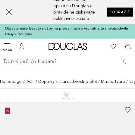
[navigation.slideout.screenreader]
aplikáciu Douglas a
pravidelne získavajte
ZOBRAZIŤ
exkluzívne akcie a
zľavy
Objavte naše beauty služby na predajniach a vychutnajte si svoju chvíľu
krásy v Douglas.
Domov
Do môjho 
Otvoriť menu
Do môjho účtu
Do 
Menu
Choď späť
Vykonajte vyhľadávanie
Homepage
Tvár
Doplnky k starostlivosti o pleť
Masáž tváre
Cr
%