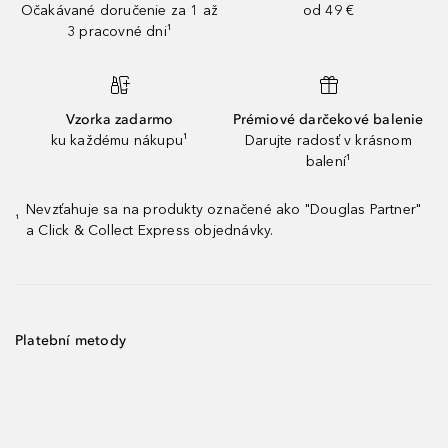
Očakávané doručenie za 1 až
od 49 €
3 pracovné dni¹
Vzorka zadarmo
Prémiové darčekové balenie
ku každému nákupu¹
Darujte radosť v krásnom
balení¹
Nevzťahuje sa na produkty označené ako "Douglas Partner"
¹
a Click & Collect Express objednávky.
Platební metody