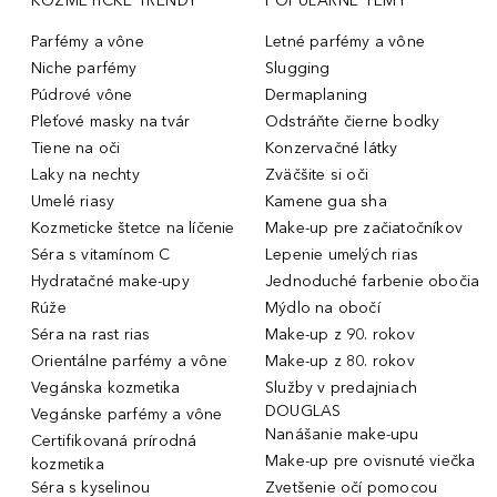
KOZMETICKÉ TRENDY
POPULÁRNE TÉMY
Parfémy a vône
Letné parfémy a vône
Niche parfémy
Slugging
Púdrové vône
Dermaplaning
Pleťové masky na tvár
Odstráňte čierne bodky
Tiene na oči
Konzervačné látky
Laky na nechty
Zväčšite si oči
Umelé riasy
Kamene gua sha
Kozmeticke štetce na líčenie
Make-up pre začiatočníkov
Séra s vitamínom C
Lepenie umelých rias
Hydratačné make-upy
Jednoduché farbenie obočia
Rúže
Mýdlo na obočí
Séra na rast rias
Make-up z 90. rokov
Orientálne parfémy a vône
Make-up z 80. rokov
Vegánska kozmetika
Služby v predajniach
DOUGLAS
Vegánske parfémy a vône
Nanášanie make-upu
Certifikovaná prírodná
Make-up pre ovisnuté viečka
kozmetika
Séra s kyselinou
Zvetšenie očí pomocou