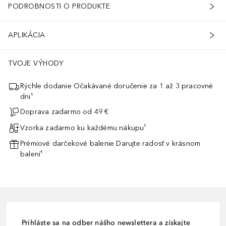
PODROBNOSTI O PRODUKTE
APLIKÁCIA
TVOJE VÝHODY
Rýchle dodanie Očakávané doručenie za 1 až 3 pracovné
dni¹
Doprava zadarmo od 49 €
Vzorka zadarmo ku každému nákupu¹
Prémiové darčekové balenie Darujte radosť v krásnom
balení¹
Prihláste sa na odber nášho newslettera a získajte